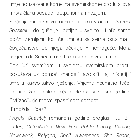
umjetno izazvane kome na svemirskome brodu s dva
mrtva člana posade i potpunom amnezijom.
Sjećanja mu se s vremenom polako vraćaju...
Projekt
Spasitelj
... do guše je upetljan u sve to... i nije samo
obični Zemljanin koji će umrijeti sa svima ostalima...
čovječanstvo od njega očekuje – nemoguće. Mora
spriječiti da Sunce umre. I to kako god zna i umije.
Dok juri svemirom u svojemu svemirskom brodu,
pokušava uz pomoć znanosti razotkriti taj misterij i
smisliti kakvo-takvo rješenje. Vrijeme neumitno teče.
Od najbližeg ljudskog bića dijele ga svjetlosne godine.
Civilizaciju će morati spasiti sam samcat.
Ili možda... ipak?
Projekt Spasitelj
romanom godine proglasili su: Bill
Gates,
GatesNotes, New York Public Library, Parade,
Newsweek, Polygon, Shelf Awareness, She Reads,