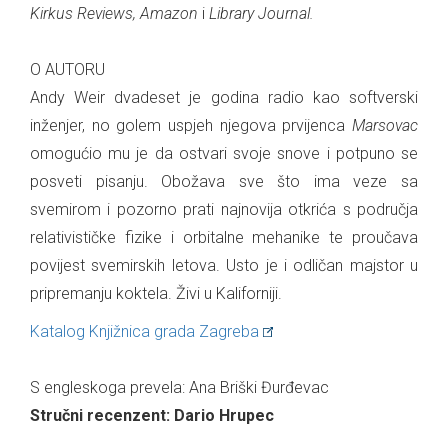
Kirkus Reviews, Amazon
i
Library Journal.
O AUTORU
Andy Weir dvadeset je godina radio kao softverski
inženjer, no golem uspjeh njegova prvijenca
Marsovac
omogućio mu je da ostvari svoje snove i potpuno se
posveti pisanju. Obožava sve što ima veze sa
svemirom i pozorno prati najnovija otkrića s područja
relativističke fizike i orbitalne mehanike te proučava
povijest svemirskih letova. Usto je i odličan majstor u
pripremanju koktela. Živi u Kaliforniji.
Katalog Knjižnica grada Zagreba
S engleskoga prevela: Ana Briški Đurđevac
Stručni recenzent: Dario Hrupec