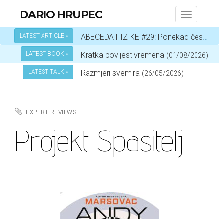
DARIO HRUPEC
Toggle
navigati
LATEST ARTICLE »
ABECEDA FIZIKE #29: Ponekad čestica, a ponekad val – ovisi o okolnostima
LATEST BOOK »
Kratka povijest vremena
(01/08/2026)
LATEST TALK »
Razmjeri svemira
(26/05/2026)
EXPERT REVIEWS
Projekt Spasitelj