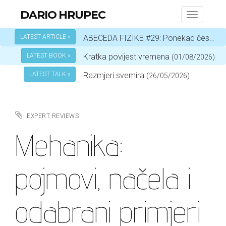
DARIO HRUPEC
Toggle
navigati
LATEST ARTICLE »
ABECEDA FIZIKE #29: Ponekad čestica, a ponekad val – ovisi o okolnostima
LATEST BOOK »
Kratka povijest vremena
(01/08/2026)
LATEST TALK »
Razmjeri svemira
(26/05/2026)
EXPERT REVIEWS
Mehanika:
pojmovi, načela i
odabrani primjeri