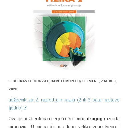
— DUBRAVKO HORVAT, DARIO HRUPEC // ELEMENT, ZAGREB,
2020.
udžbenik za 2. razred gimnazija (2 ili 3 sata nastave
tjedno)
Ovaj je udžbenik namijenjen učenicima
drugog
razreda
gimnazija. U njega je ugrađeno veliko znanstveno i