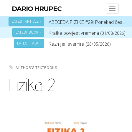
DARIO HRUPEC
Toggle
navigati
LATEST ARTICLE »
ABECEDA FIZIKE #29: Ponekad čestica, a ponekad val – ovisi o okolnostima
LATEST BOOK »
Kratka povijest vremena
(01/08/2026)
LATEST TALK »
Razmjeri svemira
(26/05/2026)
AUTHOR'S TEXTBOOKS
Fizika 2