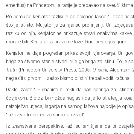
emeritus) na Princetonu, a ranije je predavao na sveučilištima 
Po čemu se kenjator razlikuje od običnog lašca? Lažac neis
što je istinito. Muljator je za nijansu profinjeniji. On izbjegava
razliku od njih, kenjator ne prikazuje stvari onakvima kak
morale biti. Kenjator zapravo ne laže. Radi nešto još gore.
Kenjator ne daje pogrešan prikaz svojih vjerovanja. On govo
briga za stvarno stanje stvari. Nije ga briga za istinu. To je
Truth
(Princeton University Press, 2005.
O istini
, Algoritam 
naglasiti u prvom – zašto bismo o istini trebali voditi računa.
Dakle, zašto? Humanisti bi rekli da nas nebriga za istinom
čovjekom. Biolozi bi možda naglasili da je to strategija koja
neizbježan utjecaj laganja na samog lažova najbolje je opisal
"lažov vodi neizrecivo samotan život".
Iz znanstvene perspektive, laži su smišljene da bi osujet