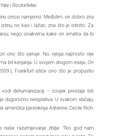
Yale i Rockefeller.
tinu iznosi namjerno. Međutim, on dobro zna
 istinu, no kao i lažac, zna što je istinito. Za
ve jesu, nego onakvima kake on smatra da bi
ri ono što vjeruje. No, njega naprosto nije
 sama bit kenjanja. U svojem drugom eseju,
On
2009.), Frankfurt ističe ono što je propustio
 vodi dehumanizaciji – čovjek prestaje biti
 je dugoročno neisplativa. U svakom slučaju,
a američka pjesnikinja Adrienne Cecile Rich:
ile naše razumijevanje zbilje. Tko god nam