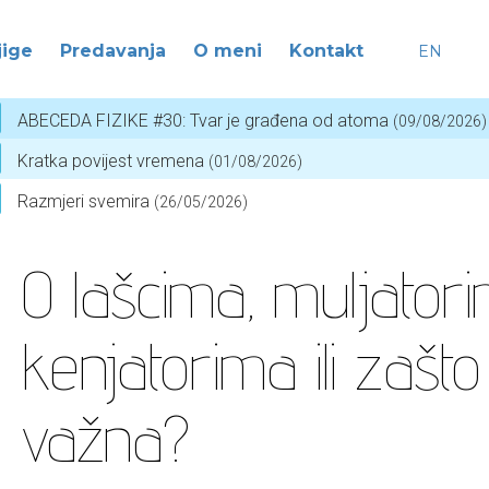
jige
Predavanja
O meni
Kontakt
EN
ABECEDA FIZIKE #30: Tvar je građena od atoma
(09/08/2026)
Kratka povijest vremena
(01/08/2026)
Razmjeri svemira
(26/05/2026)
O lašcima, muljatori
kenjatorima ili zašto 
važna?