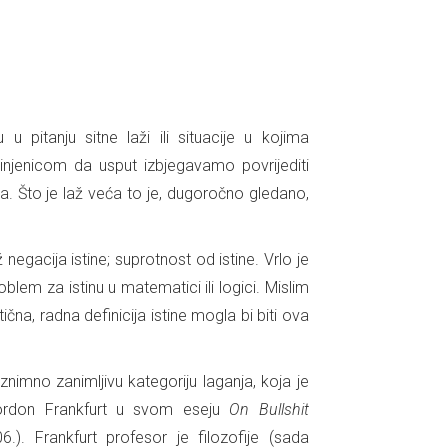
 pitanju sitne laži ili situacije u kojima
injenicom da usput izbjegavamo povrijediti
a. Što je laž veća to je, dugoročno gledano,
negacija istine; suprotnost od istine. Vrlo je
oblem za istinu u matematici ili logici. Mislim
na, radna definicija istine mogla bi biti ova
Iznimno zanimljivu kategoriju laganja, koja je
Gordon Frankfurt u svom eseju
On Bullshit
6.). Frankfurt profesor je filozofije (sada