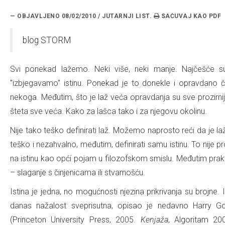
— OBJAVLJENO 08/02/2010 / JUTARNJI LIST.
blog STORM
Svi ponekad lažemo. Neki više, neki manje. Najčešće su u
"izbjegavamo" istinu. Ponekad je to donekle i opravdano č
nekoga. Međutim, što je laž veća opravdanja su sve prozirnij
šteta sve veća. Kako za lašca tako i za njegovu okolinu.
Nije tako teško definirati laž. Možemo naprosto reći da je laž 
teško i nezahvalno, međutim, definirati samu istinu. To nije pr
na istinu kao opći pojam u filozofskom smislu. Međutim praktič
– slaganje s činjenicama ili stvarnošću.
Istina je jedna, no mogućnosti njezina prikrivanja su brojne. 
danas nažalost sveprisutna, opisao je nedavno Harry 
(Princeton University Press, 2005.
Kenjaža
, Algoritam 200