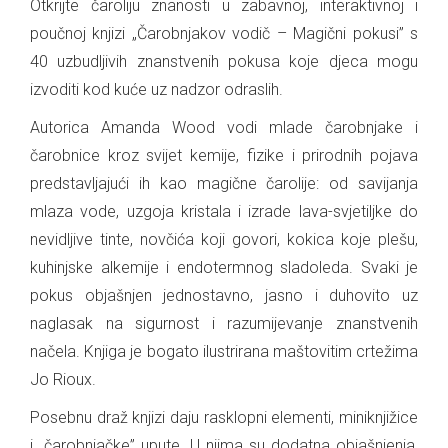
Otkrijte čaroliju znanosti u zabavnoj, interaktivnoj i
poučnoj knjizi „Čarobnjakov vodič – Magični pokusi” s
40 uzbudljivih znanstvenih pokusa koje djeca mogu
izvoditi kod kuće uz nadzor odraslih.
Autorica Amanda Wood vodi mlade čarobnjake i
čarobnice kroz svijet kemije, fizike i prirodnih pojava
predstavljajući ih kao magične čarolije: od savijanja
mlaza vode, uzgoja kristala i izrade lava-svjetiljke do
nevidljive tinte, novčića koji govori, kokica koje plešu,
kuhinjske alkemije i endotermnog sladoleda. Svaki je
pokus objašnjen jednostavno, jasno i duhovito uz
naglasak na sigurnost i razumijevanje znanstvenih
načela. Knjiga je bogato ilustrirana maštovitim crtežima
Jo Rioux.
Posebnu draž knjizi daju rasklopni elementi, miniknjižice
i „čarobnjačke” upute. U njima su dodatna objašnjenja,