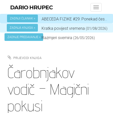
DARIO HRUPEC
Toggle
navigati
ZADNJI ČLANAK »
ABECEDA FIZIKE #29: Ponekad čestica, a ponekad val – ovisi o okolnostima
ZADNJA KNJIGA »
Kratka povijest vremena
(01/08/2026)
ZADNJE PREDAVANJE »
Razmjeri svemira
(26/05/2026)
PRIJEVODI KNJIGA
Čarobnjakov
vodič – Magični
pokusi