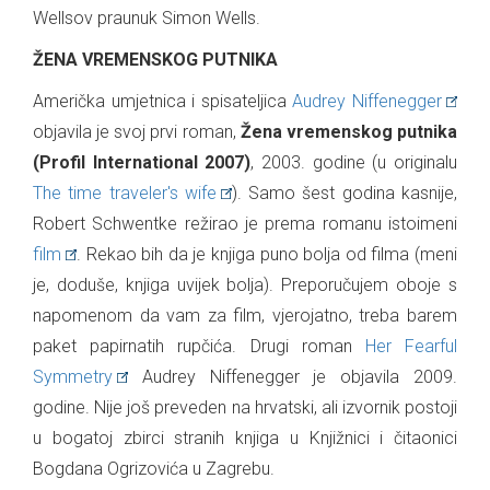
Wellsov praunuk Simon Wells.
ŽENA VREMENSKOG PUTNIKA
Američka umjetnica i spisateljica
Audrey Niffenegger
objavila je svoj prvi roman,
Žena vremenskog putnika
(Profil International 2007)
, 2003. godine (u originalu
The time traveler's wife
). Samo šest godina kasnije,
Robert Schwentke režirao je prema romanu istoimeni
film
. Rekao bih da je knjiga puno bolja od filma (meni
je, doduše, knjiga uvijek bolja). Preporučujem oboje s
napomenom da vam za film, vjerojatno, treba barem
paket papirnatih rupčića. Drugi roman
Her Fearful
Symmetry
Audrey Niffenegger je objavila 2009.
godine. Nije još preveden na hrvatski, ali izvornik postoji
u bogatoj zbirci stranih knjiga u Knjižnici i čitaonici
Bogdana Ogrizovića u Zagrebu.