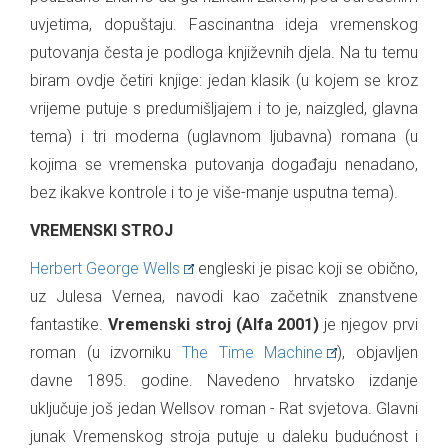
uvjetima, dopuštaju. Fascinantna ideja vremenskog
putovanja česta je podloga književnih djela. Na tu temu
biram ovdje četiri knjige: jedan klasik (u kojem se kroz
vrijeme putuje s predumišljajem i to je, naizgled, glavna
tema) i tri moderna (uglavnom ljubavna) romana (u
kojima se vremenska putovanja događaju nenadano,
bez ikakve kontrole i to je više-manje usputna tema).
VREMENSKI STROJ
Herbert George Wells
engleski je pisac koji se obično,
uz Julesa Vernea, navodi kao začetnik znanstvene
fantastike.
Vremenski stroj (Alfa 2001)
je njegov prvi
roman (u izvorniku
The Time Machine
), objavljen
davne 1895. godine. Navedeno hrvatsko izdanje
uključuje još jedan Wellsov roman - Rat svjetova. Glavni
junak Vremenskog stroja putuje u daleku budućnost i