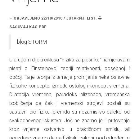
— OBJAVLJENO 22/10/2010 / JUTARNJI LIST.
blog STORM
U drugom dijelu ciklusa "Fizika za pjesnike" namjeravam
pisati o Einsteinovoj teoriji relativnosti, posebnoj i
općoj. Ta je teorija iz temelja promijenila neke osnovne
fizikalne koncepte, između ostalog i koncept vremena.
Dilatacija vremena, paradoks blizanaca, vremenska
izobličenja pa čak i vremenski strojevi postali su
sastavni dio fizike, premda su nezamislivo daleko od
svakodnevnog iskustva. Još ne znamo je li putovanje
kroz vrijeme ostvarivo u praktičnom smislu, ali
pouzdano znamo da ga fizikalni zakoni, pod određenim