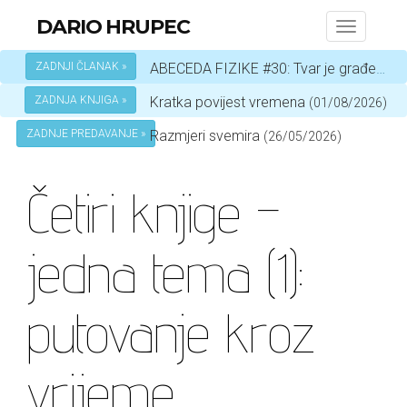
DARIO HRUPEC
Toggle
navigati
ZADNJI ČLANAK »
ABECEDA FIZIKE #30: Tvar je građena od atoma
ZADNJA KNJIGA »
Kratka povijest vremena
(01/08/2026)
ZADNJE PREDAVANJE »
Razmjeri svemira
(26/05/2026)
Četiri knjige –
jedna tema (1):
putovanje kroz
vrijeme