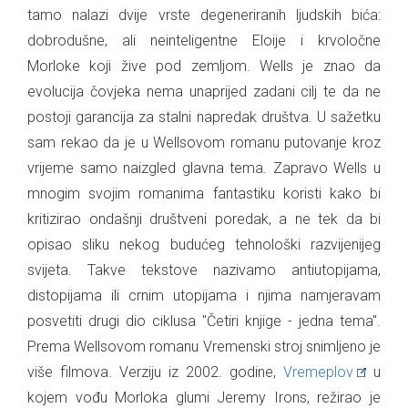
tamo nalazi dvije vrste degeneriranih ljudskih bića:
dobrodušne, ali neinteligentne Eloije i krvoločne
Morloke koji žive pod zemljom. Wells je znao da
evolucija čovjeka nema unaprijed zadani cilj te da ne
postoji garancija za stalni napredak društva. U sažetku
sam rekao da je u Wellsovom romanu putovanje kroz
vrijeme samo naizgled glavna tema. Zapravo Wells u
mnogim svojim romanima fantastiku koristi kako bi
kritizirao ondašnji društveni poredak, a ne tek da bi
opisao sliku nekog budućeg tehnološki razvijenijeg
svijeta. Takve tekstove nazivamo antiutopijama,
distopijama ili crnim utopijama i njima namjeravam
posvetiti drugi dio ciklusa "Četiri knjige - jedna tema".
Prema Wellsovom romanu Vremenski stroj snimljeno je
više filmova. Verziju iz 2002. godine,
Vremeplov
u
kojem vođu Morloka glumi Jeremy Irons, režirao je