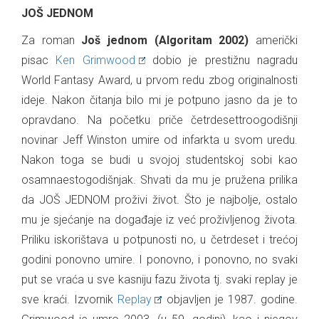
JOŠ JEDNOM
Za roman
Još jednom (Algoritam 2002)
američki
pisac
Ken Grimwood
dobio je prestižnu nagradu
World Fantasy Award, u prvom redu zbog originalnosti
ideje. Nakon čitanja bilo mi je potpuno jasno da je to
opravdano. Na početku priče četrdesettroogodišnji
novinar Jeff Winston umire od infarkta u svom uredu.
Nakon toga se budi u svojoj studentskoj sobi kao
osamnaestogodišnjak. Shvati da mu je pružena prilika
da JOŠ JEDNOM proživi život. Što je najbolje, ostalo
mu je sjećanje na događaje iz već proživljenog života.
Priliku iskorištava u potpunosti no, u četrdeset i trećoj
godini ponovno umire. I ponovno, i ponovno, no svaki
put se vraća u sve kasniju fazu života tj. svaki replay je
sve kraći. Izvornik
Replay
objavljen je 1987. godine.