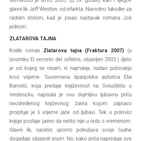
Grimwood je umro 2003. (u 59. godini), kao i njegov
glavni lik Jeff Winston, od infarkta. Navodno također za
radnim stolom, kad je pisao nastavak romana Još
jednom.
ZLATAROVA TAJNA
Kratki roman
Zlatarova tajna (Fraktura 2007)
(u
izvorniku El secreto del orfebre, objavljen 2003.) djelo
je od kojeg se nisam, ni najmanje, nadao putovanju
kroz vrijeme. Suvremena španjolska autorica Elia
Barceló, koja predaje književnost na Sveučilištu u
Innsbrucku, napisala je ovu dojmljivu ljubavnu priču
neodređenog književnog žanra kojom zapravo
propituje je li vrijeme jače od ljubavi. Tek u polovici
knjige postaje jasno da nešto nije u redu s vremenom.
Glavni lik, narator, uporno pokušava svoje čudne
događaje objasniti snom. No, kako priča napreduje sve