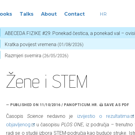
ooks
Talks
About
Contact
HR
ABECEDA FIZIKE #29: Ponekad čestica, a ponekad val – ovis
Kratka povijest vremena
(01/08/2026)
Razmjeri svemira
(26/05/2026)
Žene i STEM
— PUBLISHED ON 11/10/2016 / PANOPTICUM.HR.
Časopis
Science
nedavno je
izvijestio o rezultatima
objavljenog
u časopisu
PLOS ONE
, iz područja – trenutn
radi se o studiji izbora STEM-područja kao buduće struke. Ist