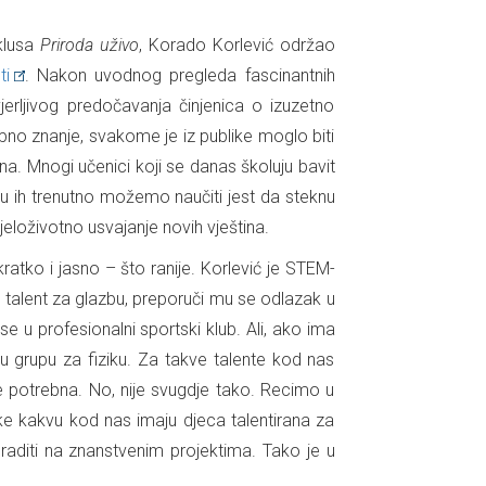
iklusa
Priroda uživo
, Korado Korlević održao
ti
. Nakon uvodnog pregleda fascinantnih
jerljivog predočavanja činjenica o izuzetno
o znanje, svakome je iz publike moglo biti
. Mnogi učenici koji se danas školuju bavit
mu ih trenutno možemo naučiti jest da steknu
loživotno usvajanje novih vještina.
atko i jasno – što ranije. Korlević je STEM-
talent za glazbu, preporuči mu se odlazak u
e u profesionalni sportski klub. Ali, ako ima
u grupu za fiziku. Za takve talente kod nas
e potrebna. No, nije svugdje tako. Recimo u
ške kakvu kod nas imaju djeca talentirana za
raditi na znanstvenim projektima. Tako je u