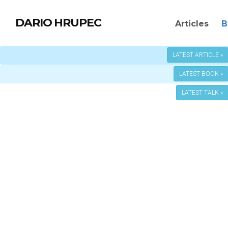
DARIO HRUPEC
Articles
B
LATEST ARTICLE »
LATEST BOOK »
LATEST TALK »