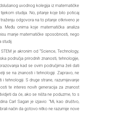
odslušanog uvodnog kolegija iz matematičke
ijekom studija. No, pitanje koje bilo poticaj
 traženju odgovora na to pitanje otkriveno je
ka. Među onima koje matematička analiza
g nisu manje matematičke sposobnosti, nego
studij.
č STEM je akronim od “Science, Technology,
a područja prirodnih znanosti, tehnologije,
obrazovanja kad se ovim područjima želi dati
ji se na znanosti i tehnologiji. Zapravo, ne
i tehnologiji. S druge strane, razumijevanje
nosti te interes novih generacija za znanost
edvidjeti da će, ako se ništa ne poduzme, to s
na Carl Sagan je izjavio: "Mi, kao društvo,
brali način da gotovo nitko ne razumije nove