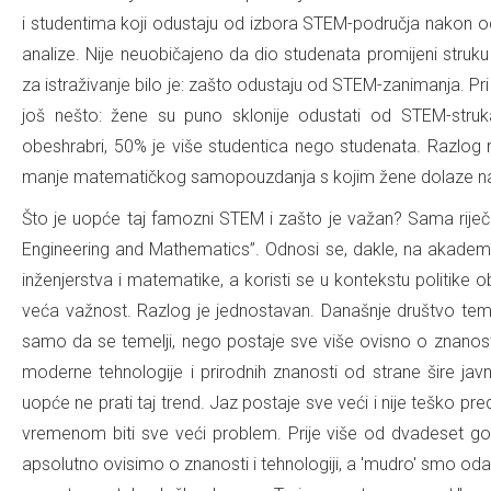
i studentima koji odustaju od izbora STEM-područja nakon 
analize. Nije neuobičajeno da dio studenata promijeni struku t
za istraživanje bilo je: zašto odustaju od STEM-zanimanja. Pri
još nešto: žene su puno sklonije odustati od STEM-stru
obeshrabri, 50% je više studentica nego studenata. Razlo
manje matematičkog samopouzdanja s kojim žene dolaze na 
Što je uopće taj famozni STEM i zašto je važan? Sama rije
Engineering and Mathematics”. Odnosi se, dakle, na akademsk
inženjerstva i matematike, a koristi se u kontekstu politike 
veća važnost. Razlog je jednostavan. Današnje društvo temel
samo da se temelji, nego postaje sve više ovisno o znanosti 
moderne tehnologije i prirodnih znanosti od strane šire jav
uopće ne prati taj trend. Jaz postaje sve veći i nije teško pr
vremenom biti sve veći problem. Prije više od dvadeset godi
apsolutno ovisimo o znanosti i tehnologiji, a 'mudro' smo oda