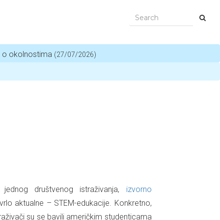
i o okolnostima
(27/07/2026)
jednog društvenog istraživanja,
izvorno
o vrlo aktualne – STEM-edukacije. Konkretno,
raživači su se bavili američkim studenticama