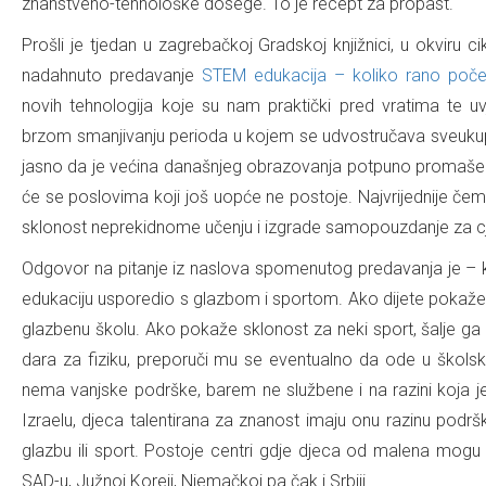
znanstveno-tehnološke dosege. To je recept za propast."
Prošli je tjedan u zagrebačkoj Gradskoj knjižnici, u okviru c
nadahnuto predavanje
STEM edukacija – koliko rano poče
novih tehnologija koje su nam praktički pred vratima te uv
brzom smanjivanju perioda u kojem se udvostručava sveukupn
jasno da je većina današnjeg obrazovanja potpuno promašena
će se poslovima koji još uopće ne postoje. Najvrijednije če
sklonost neprekidnome učenju i izgrade samopouzdanje za cje
Odgovor na pitanje iz naslova spomenutog predavanja je – kr
edukaciju usporedio s glazbom i sportom. Ako dijete pokaže 
glazbenu školu. Ako pokaže sklonost za neki sport, šalje ga s
dara za fiziku, preporuči mu se eventualno da ode u školsk
nema vanjske podrške, barem ne službene i na razini koja j
Izraelu, djeca talentirana za znanost imaju onu razinu podr
glazbu ili sport. Postoje centri gdje djeca od malena mogu 
SAD-u, Južnoj Koreji, Njemačkoj pa čak i Srbiji.