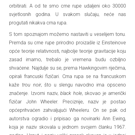
orbitirati. A od te smo crne rupe udaljeni oko 30000
svjetlosnih godina. U svakom slučaju, neće nas
progutati nikakva crna rupa.
S tom spoznajom možemo nastaviti u veselijem tonu.
Premda su crne rupe prirodno proizašle iz Einsteinove
opće teorije relativnosti, najbolje teorije gravitacije koju
zasad imamo, trebalo je vremena budu ozbiljno
shvaćene. Najdulje su se, prema Hawkingovim riječima,
opirali francuski fizičari. Crna rupa se na francuskom
kaže
trou noir
, što u slengu navodno ima opsceno
značenje. Izvorni naziv,
black hole
, skovao je američki
fizičar John Wheeler. Preciznije, naziv je postao
općeprihvaćen zahvaljujući Wheeleru. On se pak od
autorstva ogradio i pripisao ga novinarki Ann Ewing,
koja je naziv skovala u jednom svojem članku 1967.