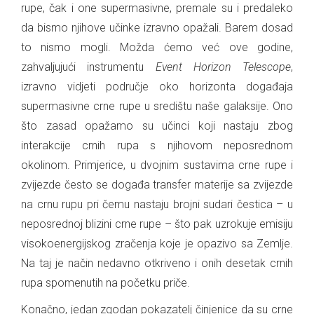
rupe, čak i one supermasivne, premale su i predaleko
da bismo njihove učinke izravno opažali. Barem dosad
to nismo mogli. Možda ćemo već ove godine,
zahvaljujući instrumentu
Event Horizon Telescope
,
izravno vidjeti područje oko horizonta događaja
supermasivne crne rupe u središtu naše galaksije. Ono
što zasad opažamo su učinci koji nastaju zbog
interakcije crnih rupa s njihovom neposrednom
okolinom. Primjerice, u dvojnim sustavima crne rupe i
zvijezde često se događa transfer materije sa zvijezde
na crnu rupu pri čemu nastaju brojni sudari čestica – u
neposrednoj blizini crne rupe – što pak uzrokuje emisiju
visokoenergijskog zračenja koje je opazivo sa Zemlje.
Na taj je način nedavno otkriveno i onih desetak crnih
rupa spomenutih na početku priče.
Konačno, jedan zgodan pokazatelj činjenice da su crne