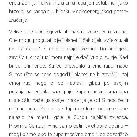
cijelu Zemlju. Takva mala crna rupa je nestabilna i jako
brzo bi se raspala u bljesku visokoenergijskog gama-
zračenja.
Velike crne rupe, zvjezdanih masa ili veće, jesu stabilne.
One mogu progutati cijeli planet ili čak cijelu zvijezdu, ali
ne "na daljinu", s drugog kraja svemira. Da bi objekt
završio u crnoj rupi mora najprije doći vrlo blizu nje. Kad
bi se, primjerice, Sunce pretvorilo u crnu rupu mase
Sunca (što se neće dogoditi) planeti ne bi završili u toj
crnoj rupi nego bi se nastavili gibati po svojim
putanjama jednako kao i prije. Supermasivna crna rupa
u središtu naše galaksije masivnija je od Sunca četiri
milijuna puta. Kad bi se taj monstrum od crne rupe
nalazio na mjestu gdje je Suncu najbliža zvijezda,
Proxima Centauri – na samo četiri svjetlosne godine –
mogli bismo oko te supermasivne crne rupe bezbrižno