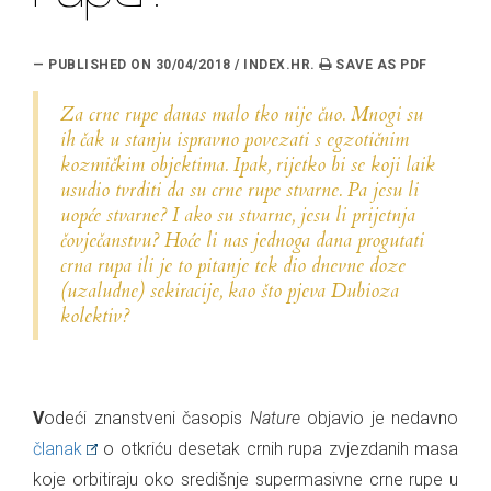
— PUBLISHED ON 30/04/2018 / INDEX.HR.
Za crne rupe danas malo tko nije čuo. Mnogi su
ih čak u stanju ispravno povezati s egzotičnim
kozmičkim objektima. Ipak, rijetko bi se koji laik
usudio tvrditi da su crne rupe stvarne. Pa jesu li
uopće stvarne? I ako su stvarne, jesu li prijetnja
čovječanstvu? Hoće li nas jednoga dana progutati
crna rupa ili je to pitanje tek dio dnevne doze
(uzaludne) sekiracije, kao što pjeva
Dubioza
kolektiv
?
Vodeći znanstveni časopis
Nature
objavio je nedavno
članak
o otkriću desetak crnih rupa zvjezdanih masa
koje orbitiraju oko središnje supermasivne crne rupe u