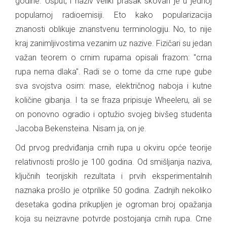
godine. Usput, i naziv veliki prasak skovan je u jednoj
popularnoj radioemisiji. Eto kako popularizacija
znanosti oblikuje znanstvenu terminologiju. No, to nije
kraj zanimljivostima vezanim uz nazive. Fizičari su jedan
važan teorem o crnim rupama opisali frazom: "crna
rupa nema dlaka". Radi se o tome da crne rupe gube
sva svojstva osim: mase, električnog naboja i kutne
količine gibanja. I ta se fraza pripisuje Wheeleru, ali se
on ponovno ogradio i optužio svojeg bivšeg studenta
Jacoba Bekensteina. Nisam ja, on je.
Od prvog predviđanja crnih rupa u okviru opće teorije
relativnosti prošlo je 100 godina. Od smišljanja naziva,
ključnih teorijskih rezultata i prvih eksperimentalnih
naznaka prošlo je otprilike 50 godina. Zadnjih nekoliko
desetaka godina prikupljen je ogroman broj opažanja
koja su neizravne potvrde postojanja crnih rupa. Crne