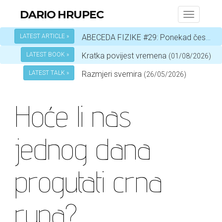
DARIO HRUPEC
Toggle
navigati
LATEST ARTICLE »
ABECEDA FIZIKE #29: Ponekad čestica, a ponekad val – ovisi o okolnostima
LATEST BOOK »
Kratka povijest vremena
(01/08/2026)
LATEST TALK »
Razmjeri svemira
(26/05/2026)
Hoće li nas
jednog dana
progutati crna
rupa?