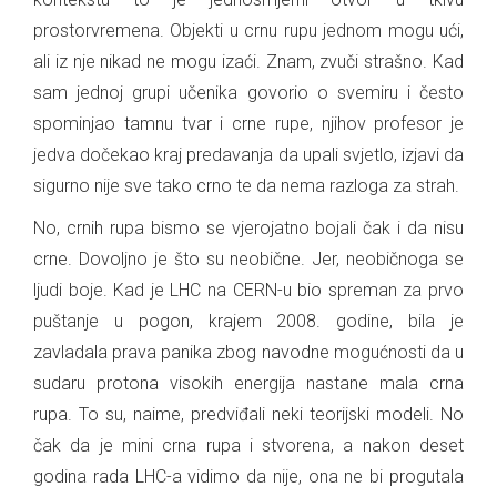
prostorvremena. Objekti u crnu rupu jednom mogu ući,
ali iz nje nikad ne mogu izaći. Znam, zvuči strašno. Kad
sam jednoj grupi učenika govorio o svemiru i često
spominjao tamnu tvar i crne rupe, njihov profesor je
jedva dočekao kraj predavanja da upali svjetlo, izjavi da
sigurno nije sve tako crno te da nema razloga za strah.
No, crnih rupa bismo se vjerojatno bojali čak i da nisu
crne. Dovoljno je što su neobične. Jer, neobičnoga se
ljudi boje. Kad je LHC na CERN-u bio spreman za prvo
puštanje u pogon, krajem 2008. godine, bila je
zavladala prava panika zbog navodne mogućnosti da u
sudaru protona visokih energija nastane mala crna
rupa. To su, naime, predviđali neki teorijski modeli. No
čak da je mini crna rupa i stvorena, a nakon deset
godina rada LHC-a vidimo da nije, ona ne bi progutala