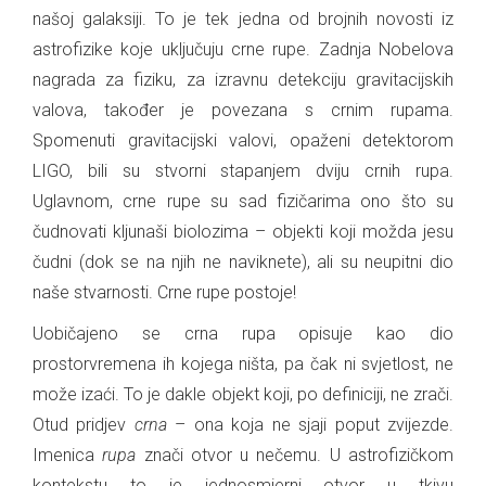
našoj galaksiji. To je tek jedna od brojnih novosti iz
astrofizike koje uključuju crne rupe. Zadnja Nobelova
nagrada za fiziku, za izravnu detekciju gravitacijskih
valova, također je povezana s crnim rupama.
Spomenuti gravitacijski valovi, opaženi detektorom
LIGO, bili su stvorni stapanjem dviju crnih rupa.
Uglavnom, crne rupe su sad fizičarima ono što su
čudnovati kljunaši biolozima – objekti koji možda jesu
čudni (dok se na njih ne naviknete), ali su neupitni dio
naše stvarnosti. Crne rupe postoje!
Uobičajeno se crna rupa opisuje kao dio
prostorvremena ih kojega ništa, pa čak ni svjetlost, ne
može izaći. To je dakle objekt koji, po definiciji, ne zrači.
Otud pridjev
crna
– ona koja ne sjaji poput zvijezde.
Imenica
rupa
znači otvor u nečemu. U astrofizičkom
kontekstu to je jednosmjerni otvor u tkivu