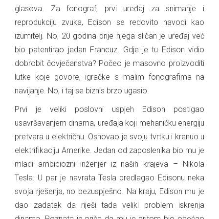
glasova. Za fonograf, prvi uređaj za snimanje i
reprodukciju zvuka, Edison se redovito navodi kao
izumitelj. No, 20 godina prije njega sličan je uređaj već
bio patentirao jedan Francuz. Gdje je tu Edison vidio
dobrobit čovječanstva? Počeo je masovno proizvoditi
lutke koje govore, igračke s malim fonografima na
navijanje. No, i taj se biznis brzo ugasio.
Prvi je veliki poslovni uspjeh Edison postigao
usavršavanjem dinama, uređaja koji mehaničku energiju
pretvara u električnu. Osnovao je svoju tvrtku i krenuo u
elektrifikaciju Amerike. Jedan od zaposlenika bio mu je
mladi ambiciozni inženjer iz naših krajeva – Nikola
Tesla. U par je navrata Tesla predlagao Edisonu neka
svoja rješenja, no bezuspješno. Na kraju, Edison mu je
dao zadatak da riješi tada veliki problem iskrenja
dinama. Poznata je priča da mu je pritom bio obećao