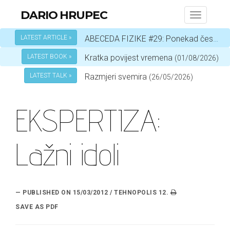
DARIO HRUPEC
Toggle
navigati
LATEST ARTICLE »
ABECEDA FIZIKE #29: Ponekad čestica, a ponekad val – ovisi o okolnostima
LATEST BOOK »
Kratka povijest vremena
(01/08/2026)
LATEST TALK »
Razmjeri svemira
(26/05/2026)
EKSPERTIZA:
Lažni idoli
— PUBLISHED ON 15/03/2012 / TEHNOPOLIS 12.