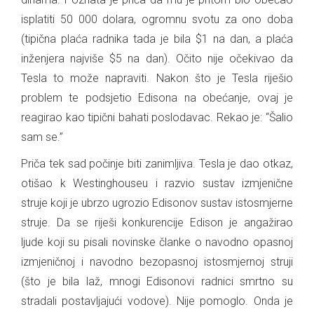
isplatiti 50 000 dolara, ogromnu svotu za ono doba
(tipična plaća radnika tada je bila $1 na dan, a plaća
inženjera najviše $5 na dan). Očito nije očekivao da
Tesla to može napraviti. Nakon što je Tesla riješio
problem te podsjetio Edisona na obećanje, ovaj je
reagirao kao tipični bahati poslodavac. Rekao je: “Šalio
sam se.”
Priča tek sad počinje biti zanimljiva. Tesla je dao otkaz,
otišao k Westinghouseu i razvio sustav izmjenične
struje koji je ubrzo ugrozio Edisonov sustav istosmjerne
struje. Da se riješi konkurencije Edison je angažirao
ljude koji su pisali novinske članke o navodno opasnoj
izmjeničnoj i navodno bezopasnoj istosmjernoj struji
(što je bila laž, mnogi Edisonovi radnici smrtno su
stradali postavljajući vodove). Nije pomoglo. Onda je