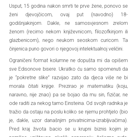
Usput, 15 godina nakon smrti te prve žene, ponovo se
ženi djevojčicom, ovaj put (navodno) 18-
godišnjakinjom. Dakle, ne samosvjesnom zrelom
ženom (recimo nekom književnicom, filozofkinjom ili
glazbenicom), nego neukom seoskom curicom. Ta
činjenica puno govori o njegovoj intelektualnoj veličini.
Ograničeni format kolumne ne dopušta mi da opišem
sve Edisonove bisere. Ukratko ću samo spomenuti da
je “pokretne slike” razvijao zato da djeca više ne bi
morala čitati knjige. Prezirao je matematiku (koju,
naravno, nije znao) pa se bojao da mu sin, fizičar, ne
ode raditi za nekog tamo Einsteina. Od svojih radnika je
tražio da ostaju na poslu koliko se njemu prohtjelo (bio
je, dakle, uzor današnjim privatnicima-izrabljivačima).
Pred kraj života bacio se u krupni biznis kojim je