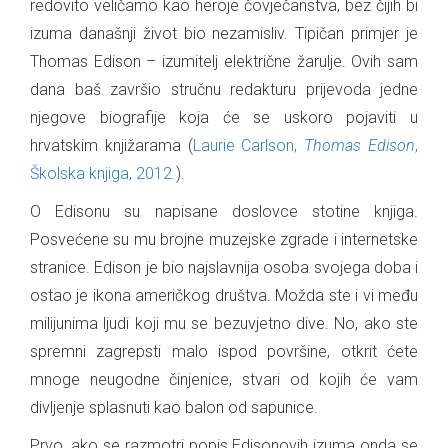
redovito veličamo kao heroje čovječanstva, bez čijih bi
izuma današnji život bio nezamisliv. Tipičan primjer je
Thomas Edison – izumitelj električne žarulje. Ovih sam
dana baš završio stručnu redakturu prijevoda jedne
njegove biografije koja će se uskoro pojaviti u
hrvatskim knjižarama (
Laurie Carlson,
Thomas Edison
,
Školska knjiga, 2012.
).
O Edisonu su napisane doslovce stotine knjiga.
Posvećene su mu brojne muzejske zgrade i internetske
stranice. Edison je bio najslavnija osoba svojega doba i
ostao je ikona američkog društva. Možda ste i vi među
milijunima ljudi koji mu se bezuvjetno dive. No, ako ste
spremni zagrepsti malo ispod površine, otkrit ćete
mnoge neugodne činjenice, stvari od kojih će vam
divljenje splasnuti kao balon od sapunice.
Prvo, ako se razmotri popis Edisonovih izuma onda se