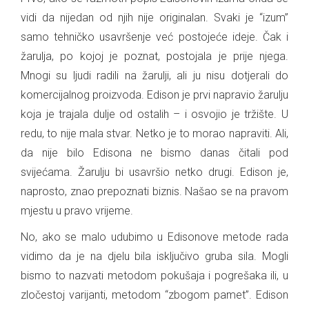
vidi da nijedan od njih nije originalan. Svaki je “izum”
samo tehničko usavršenje već postojeće ideje. Čak i
žarulja, po kojoj je poznat, postojala je prije njega.
Mnogi su ljudi radili na žarulji, ali ju nisu dotjerali do
komercijalnog proizvoda. Edison je prvi napravio žarulju
koja je trajala dulje od ostalih – i osvojio je tržište. U
redu, to nije mala stvar. Netko je to morao napraviti. Ali,
da nije bilo Edisona ne bismo danas čitali pod
svijećama. Žarulju bi usavršio netko drugi. Edison je,
naprosto, znao prepoznati biznis. Našao se na pravom
mjestu u pravo vrijeme.
No, ako se malo udubimo u Edisonove metode rada
vidimo da je na djelu bila isključivo gruba sila. Mogli
bismo to nazvati metodom pokušaja i pogrešaka ili, u
zločestoj varijanti, metodom “zbogom pamet”. Edison