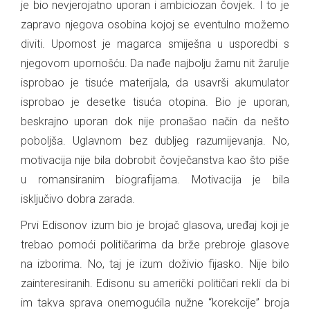
je bio nevjerojatno uporan i ambiciozan čovjek. I to je
zapravo njegova osobina kojoj se eventulno možemo
diviti. Upornost je magarca smiješna u usporedbi s
njegovom upornošću. Da nađe najbolju žarnu nit žarulje
isprobao je tisuće materijala, da usavrši akumulator
isprobao je desetke tisuća otopina. Bio je uporan,
beskrajno uporan dok nije pronašao način da nešto
poboljša. Uglavnom bez dubljeg razumijevanja. No,
motivacija nije bila dobrobit čovječanstva kao što piše
u romansiranim biografijama. Motivacija je bila
isključivo dobra zarada.
Prvi Edisonov izum bio je brojač glasova, uređaj koji je
trebao pomoći političarima da brže prebroje glasove
na izborima. No, taj je izum doživio fijasko. Nije bilo
zainteresiranih. Edisonu su američki političari rekli da bi
im takva sprava onemogućila nužne “korekcije” broja