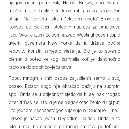
njegov odani pomoćnik, Harold Brown, dao hvatati
mačke i pse lutalice te kroz njih puštao izmjeničnu
struju. Na temelju takvih “eksperimenata” Brown je
konstruirao električni stolac – napravu za smaknuća
ljudi. Ovaj je izum Edison nazvao Westinghouse i uspio
uvjeriti guvernera New Yorka da ju država počne
redovito koristiti umjesto vješanja. Bio je to stvarno
plemeniti potez velikog izumitelja koji je danonoćno
radio za dobrobit čovječanstva.
Poput mnogih sličnih osoba zaljubljenih samo u svoj
posao, Edison dugo nije obraćao pažnju na suprotni
spol. Onda se u odjednom sjetio da bi se ipak mogao
oženiti. Baš se u to vrijeme njegov otac ženio drugi put,
i to jednom šesnaestogodišnjakinjom. Slučajno ili ne, i
Edison je našao jednu 16-godišnju curicu. Onda je to
bilo u redu, no danas bi ga mnogi smatrali pedofilom.