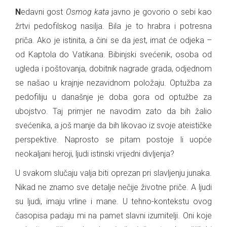
Nedavni gost
Osmog kata
javno je govorio o sebi kao
žrtvi pedofilskog nasilja. Bila je to hrabra i potresna
priča. Ako je istinita, a čini se da jest, imat će odjeka –
od Kaptola do Vatikana. Bibinjski svećenik, osoba od
ugleda i poštovanja, dobitnik nagrade grada, odjednom
se našao u krajnje nezavidnom položaju. Optužba za
pedofiliju u današnje je doba gora od optužbe za
ubojstvo. Taj primjer ne navodim zato da bih žalio
svećenika, a još manje da bih likovao iz svoje ateističke
perspektive. Naprosto se pitam postoje li uopće
neokaljani heroji, ljudi istinski vrijedni divljenja?
U svakom slučaju valja biti oprezan pri slavljenju junaka.
Nikad ne znamo sve detalje nečije životne priče. A ljudi
su ljudi, imaju vrline i mane. U tehno-kontekstu ovog
časopisa padaju mi na pamet slavni izumitelji. Oni koje