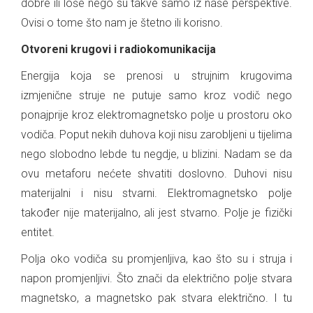
dobre ili loše nego su takve samo iz naše perspektive.
Ovisi o tome što nam je štetno ili korisno.
Otvoreni krugovi i radiokomunikacija
Energija koja se prenosi u strujnim krugovima
izmjenične struje ne putuje samo kroz vodič nego
ponajprije kroz elektromagnetsko polje u prostoru oko
vodiča. Poput nekih duhova koji nisu zarobljeni u tijelima
nego slobodno lebde tu negdje, u blizini. Nadam se da
ovu metaforu nećete shvatiti doslovno. Duhovi nisu
materijalni i nisu stvarni. Elektromagnetsko polje
također nije materijalno, ali jest stvarno. Polje je fizički
entitet.
Polja oko vodiča su promjenljiva, kao što su i struja i
napon promjenljivi. Što znači da električno polje stvara
magnetsko, a magnetsko pak stvara električno. I tu