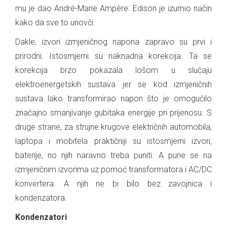
mu je dao André-Marie Ampère. Edison je izumio način
kako da sve to unovči.
Dakle, izvori izmjeničnog napona zapravo su prvi i
prirodni. Istosmjerni su naknadna korekcija. Ta se
korekcija brzo pokazala lošom u slučaju
elektroenergetskih sustava jer se kod izmjeničnih
sustava lako transformirao napon što je omogućilo
značajno smanjivanje gubitaka energije pri prijenosu. S
druge strane, za strujne krugove električnih automobila,
laptopa i mobitela praktičniji su istosmjerni izvori,
baterije, no njih naravno treba puniti. A pune se na
izmjeničnim izvorima uz pomoć transformatora i AC/DC
konvertera. A njih ne bi bilo bez zavojnica i
kondenzatora.
Kondenzatori