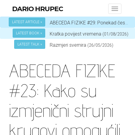
DARIO HRUPEC
Toggle
navigati
LATEST ARTICLE »
ABECEDA FIZIKE #29: Ponekad čestica, a ponekad val – ovisi o okolnostima
LATEST BOOK »
Kratka povijest vremena
(01/08/2026)
LATEST TALK »
Razmjeri svemira
(26/05/2026)
ABECEDA FIZIKE
#23: Kako su
izmjenični strujni
krugovi omogućili