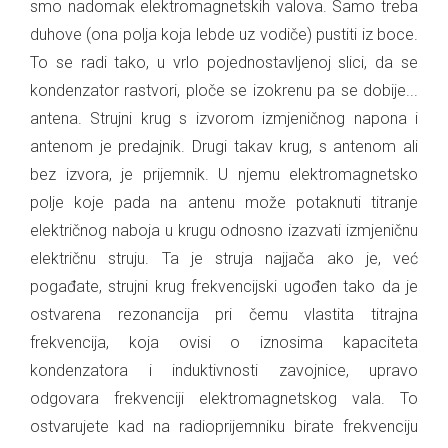
smo nadomak elektromagnetskih valova. Samo treba
duhove (ona polja koja lebde uz vodiče) pustiti iz boce.
To se radi tako, u vrlo pojednostavljenoj slici, da se
kondenzator rastvori, ploče se izokrenu pa se dobije...
antena. Strujni krug s izvorom izmjeničnog napona i
antenom je predajnik. Drugi takav krug, s antenom ali
bez izvora, je prijemnik. U njemu elektromagnetsko
polje koje pada na antenu može potaknuti titranje
električnog naboja u krugu odnosno izazvati izmjeničnu
električnu struju. Ta je struja najjača ako je, već
pogađate, strujni krug frekvencijski ugođen tako da je
ostvarena rezonancija pri čemu vlastita titrajna
frekvencija, koja ovisi o iznosima kapaciteta
kondenzatora i induktivnosti zavojnice, upravo
odgovara frekvenciji elektromagnetskog vala. To
ostvarujete kad na radioprijemniku birate frekvenciju