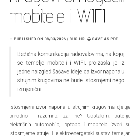
mobitele i WIFI
— PUBLISHED ON 08/03/2026 / BUG.HR.
Bežična komunikacija radiovalovima, na kojoj
se temelje mobiteli i WIFI, proizašla je iz
jedne naizgled šašave ideje da izvor napona u
strujnim krugovima ne bude istosmjerni nego
izmjenični
Istosmjerni izvor napona u strujnim krugovima djeluje
prirodno i razumno, zar ne? Uostalom, baterije
električnih automobila, laptopa i mobitela izvori su
istosmjerne struje. I elektroenergetski sustav temeljan