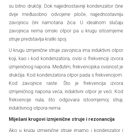
su bitno drukčiji. Dok najjednostavniji kondenzator čine
dvije međusobno odvojene ploče, najjednostavniju
zavojnicu čini namotana žica. U idealnom slučaju
zavojnica nema omski otpor pa u krugu istosmjerne
struje predstavlja kratki spoj.
U krugu izmjenične struje zavojnica ima induktivni otpor
koji, kao i kod kondenzatora, ovisi o frekvenciji izvora
izmjeničnog napona. Međutim, frekvencijska ovisnost je
drukčija. Kod kondenzatora otpor pada s frekvencijom.
Kod zavojnice raste. Što je frekvencija izvora
izmjeničnog napona veća, induktivni otpor je veći. Kod
frekvencije nula, što odgovara istosmjernoj struji,
induktivnog otpora nema.
Miješani krugovi izmjenične struje i rezonancija
Ako u krugu izmjenične struje imamo i kondenzator i