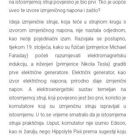
na istosmjernoj struji povijesno je bio prvi. Tko je uopće
uveo te izvore izmjeničnog napona i zašto?
Ideja izmjenične struje, koja teče u strujnom krugu s
izvorom izmjeničnog napona, nije nastala odjednom,
kao nečiji pojedinačni izum. Razvijala se postupno,
tijekom 19. stoljeća, kako su fizičari (primjerice Michael
Faraday) počeli razumijevati elektromagnetsku
indukciju, a inženjeri (primjerice Nikola Tesla) graditi
prve električne generatore. Električni generator, kao
izvor električnog napona, prirodno daje izmjenični
napon. A elektroenergetski sustav temeljan na
istosmjernoj struji, koji povijesno jest bio prvi, koristio je
komutatore koji su izmjeničnu struju ispravljali u
istosmjernu. U to se vrijeme smatralo da je istosmjerna
struja praktičnija. Usput, komutator nije izumio Edison,
kao ni žarulju, nego Hippolyte Pixii prema sugestiji koju