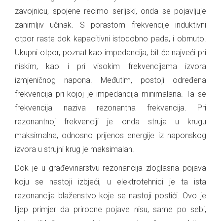
zavojnicu, spojene recimo serijski, onda se pojavljuje
zanimljiv učinak. S porastom frekvencije induktivni
otpor raste dok kapacitivni istodobno pada, i obrnuto.
Ukupni otpor, poznat kao impedancija, bit će najveći pri
niskim, kao i pri visokim frekvencijama izvora
izmjeničnog napona. Međutim, postoji određena
frekvencija pri kojoj je impedancija minimalana. Ta se
frekvencija naziva rezonantna frekvencija. Pri
rezonantnoj frekvenciji je onda struja u krugu
maksimalna, odnosno prijenos energije iz naponskog
izvora u strujni krug je maksimalan.
Dok je u građevinarstvu rezonancija zloglasna pojava
koju se nastoji izbjeći, u elektrotehnici je ta ista
rezonancija blaženstvo koje se nastoji postići. Ovo je
lijep primjer da prirodne pojave nisu, same po sebi,