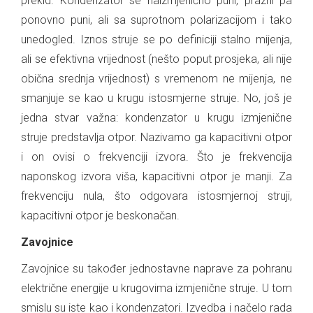
prekid. Kondenzator se naizmjenično puni, prazni pa
ponovno puni, ali sa suprotnom polarizacijom i tako
unedogled. Iznos struje se po definiciji stalno mijenja,
ali se efektivna vrijednost (nešto poput prosjeka, ali nije
obična srednja vrijednost) s vremenom ne mijenja, ne
smanjuje se kao u krugu istosmjerne struje. No, još je
jedna stvar važna: kondenzator u krugu izmjenične
struje predstavlja otpor. Nazivamo ga kapacitivni otpor
i on ovisi o frekvenciji izvora. Što je frekvencija
naponskog izvora viša, kapacitivni otpor je manji. Za
frekvenciju nula, što odgovara istosmjernoj struji,
kapacitivni otpor je beskonačan.
Zavojnice
Zavojnice su također jednostavne naprave za pohranu
električne energije u krugovima izmjenične struje. U tom
smislu su iste kao i kondenzatori. Izvedba i načelo rada