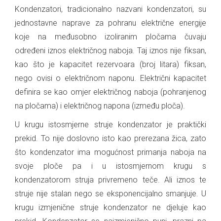
Kondenzatori, tradicionalno nazvani kondenzatori, su
jednostavne naprave za pohranu električne energije
koje na međusobno izoliranim pločama čuvaju
određeni iznos električnog naboja. Taj iznos nije fiksan,
kao što je kapacitet rezervoara (broj litara) fiksan,
nego ovisi o električnom naponu. Električni kapacitet
definira se kao omjer električnog naboja (pohranjenog
na pločama) i električnog napona (između ploča).
U krugu istosmjerne struje kondenzator je praktički
prekid. To nije doslovno isto kao prerezana žica, zato
što kondenzator ima mogućnost primanja naboja na
svoje ploče pa i u istosmjernom krugu s
kondenzatorom struja privremeno teče. Ali iznos te
struje nije stalan nego se eksponencijalno smanjuje. U
krugu izmjenične struje kondenzator ne djeluje kao