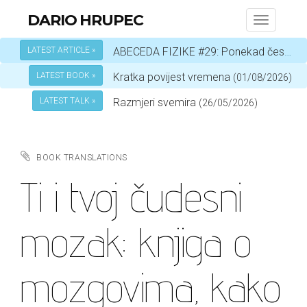
DARIO HRUPEC
Toggle
navigati
LATEST ARTICLE »
ABECEDA FIZIKE #29: Ponekad čestica, a ponekad val – ovisi o okolnostima
LATEST BOOK »
Kratka povijest vremena
(01/08/2026)
LATEST TALK »
Razmjeri svemira
(26/05/2026)
BOOK TRANSLATIONS
Ti i tvoj čudesni
mozak: knjiga o
mozgovima, kako