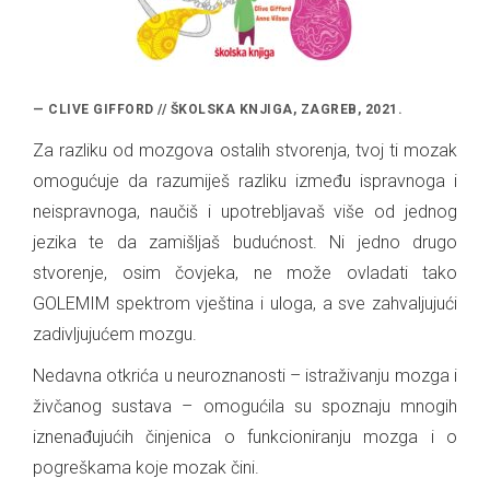
— CLIVE GIFFORD // ŠKOLSKA KNJIGA, ZAGREB, 2021.
Za razliku od mozgova ostalih stvorenja, tvoj ti mozak
omogućuje da razumiješ razliku između ispravnoga i
neispravnoga, naučiš i upotrebljavaš više od jednog
jezika te da zamišljaš budućnost. Ni jedno drugo
stvorenje, osim čovjeka, ne može ovladati tako
GOLEMIM spektrom vještina i uloga, a sve zahvaljujući
zadivljujućem mozgu.
Nedavna otkrića u neuroznanosti – istraživanju mozga i
živčanog sustava – omogućila su spoznaju mnogih
iznenađujućih činjenica o funkcioniranju mozga i o
pogreškama koje mozak čini.