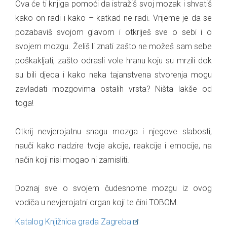
Ova će ti knjiga pomoći da istražiš svoj mozak i shvatiš
kako on radi i kako – katkad ne radi. Vrijeme je da se
pozabaviš svojom glavom i otkriješ sve o sebi i o
svojem mozgu. Želiš li znati zašto ne možeš sam sebe
poškakljati, zašto odrasli vole hranu koju su mrzili dok
su bili djeca i kako neka tajanstvena stvorenja mogu
zavladati mozgovima ostalih vrsta? Ništa lakše od
toga!
Otkrij nevjerojatnu snagu mozga i njegove slabosti,
nauči kako nadzire tvoje akcije, reakcije i emocije, na
način koji nisi mogao ni zamisliti.
Doznaj sve o svojem čudesnome mozgu iz ovog
vodiča u nevjerojatni organ koji te čini TOBOM.
Katalog Knjižnica grada Zagreba