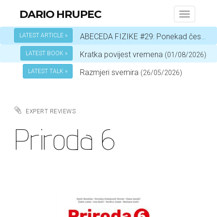
DARIO HRUPEC
Toggle
navigati
LATEST ARTICLE »
ABECEDA FIZIKE #29: Ponekad čestica, a ponekad val – ovisi o okolnostima
LATEST BOOK »
Kratka povijest vremena
(01/08/2026)
LATEST TALK »
Razmjeri svemira
(26/05/2026)
EXPERT REVIEWS
Priroda 6