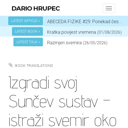
DARIO HRUPEC
Toggle
navigati
LATEST ARTICLE »
ABECEDA FIZIKE #29: Ponekad čestica, a ponekad val – ovisi o okolnostima
LATEST BOOK »
Kratka povijest vremena
(01/08/2026)
LATEST TALK »
Razmjeri svemira
(26/05/2026)
BOOK TRANSLATIONS
Izgradi svoj
Sunčev sustav –
istraži svemir oko