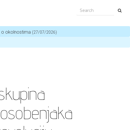
i o okolnostima
(27/07/2026)
skupina
i osobenjaka