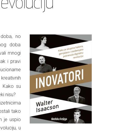
evoluciju
 doba, no
lnog doba
vali mnogi
čak i pravi
olucionarne
kreativnih
? Kako su
eki nisu?
uzetnicima
stali tako
n je uspio
voluciju, u