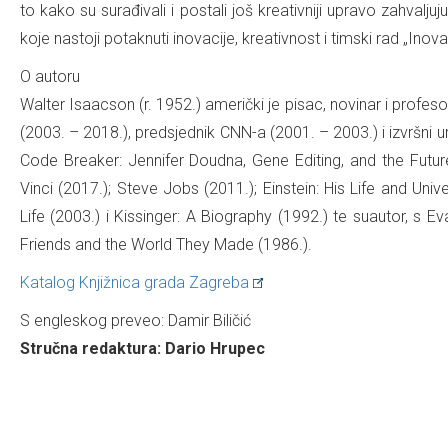
to kako su surađivali i postali još kreativniji upravo zahval
koje nastoji potaknuti inovacije, kreativnost i timski rad „Inov
O autoru
Walter Isaacson (r. 1952.) američki je pisac, novinar i profesor.
(2003. – 2018.), predsjednik CNN-a (2001. – 2003.) i izvršni u
Code Breaker: Jennifer Doudna, Gene Editing, and the Fut
Vinci (2017.); Steve Jobs (2011.); Einstein: His Life and Uni
Life (2003.) i Kissinger: A Biography (1992.) te suautor, 
Friends and the World They Made (1986.).
Katalog Knjižnica grada Zagreba
S engleskog preveo: Damir Biličić
Stručna redaktura: Dario Hrupec