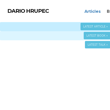
DARIO HRUPEC
Articles
B
LATEST ARTICLE »
LATEST BOOK »
LATEST TALK »