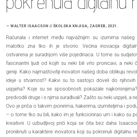
pokrenula digitalnu r
— WALTER ISAACSON // ŠKOLSKA KNJIGA, ZAGREB, 2021.
Računala i internet među najvažnijim su izumima našeg
malotko zna tko ih je stvorio. Većina inovacija digita
ostvarena je suradnjom više pojedinaca. U tome su sudjelo
fascinantni ljudi od kojih su neki bili vrlo pronicavi, a neki 
geniji. Kako najmaštovitiji inovatori našeg doba oblikuju rev
ideje u stvarnost? Kakvi su to sastojci doveli do njihovih 
uspjeha? Koje su se sposobnosti pokazale najkorisnijima
predvodili druge i s njima surađivali? Zašto su neki uspjeli, a n
Ovo je priča o takvim pionirima, hakerima, izumiteljima i pod
– o tome tko su bili, kako im je funkcionirao um i kako su po
kreativni. U uzbudljivoj priči koja se čita bez daha Isaacso
proniknuti u karaktere inovatora koji su pokrenuli digitalnu re