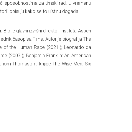
jujući sposobnostima za timski rad. U vremenu
atori" opisuju kako se to uistinu događa.
 Bio je glavni izvršni direktor Instituta Aspen
rednik časopisa Time. Autor je biografija The
ure of the Human Race (2021.); Leonardo da
verse (2007.); Benjamin Franklin: An American
s Evanom Thomasom, knjige The Wise Men: Six