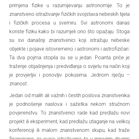
primjena fizike u razumijevanju astronomije. To je
znanstveno istraživanje fizičkih svojstava nebeskih tijela
i fizičkih procesa u svemiru. Svi astronomi danas
koriste fiziku kako bi razumjeli ono što opažaju. Stoga
su svi današnji znanstvenici koji istražuju nebeske
objekte i pojave istovremeno i astronomi i astrofizičari.
Ta dva pojma stopila su se u jedan. Poanta priče je
traženje objašnjenja i predviđanja o svijetu na način koji
je provjerljiv i ponovljiv pokusima. Jednom riječju –
znanost.
Jedan od malih ali važnih i čestih poslova znanstvenika
je podnošenje naslova i sažetka nekom stručnom
povjerenstvu. To znanstvenici rade kad predlažu novi
projekt ili eksperiment, kad predlažu izlaganje na velikoj
konferenciji ili malom znanstvenom skupu, kad traže
financiranje za svoja istraživanja te u mnogim drugim