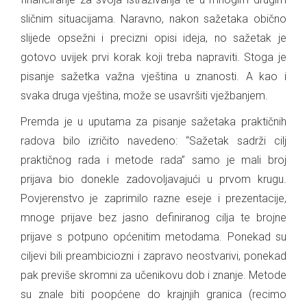
sličnim situacijama. Naravno, nakon sažetaka obično
slijede opsežni i precizni opisi ideja, no sažetak je
gotovo uvijek prvi korak koji treba napraviti. Stoga je
pisanje sažetka važna vještina u znanosti. A kao i
svaka druga vještina, može se usavršiti vježbanjem.
Premda je u uputama za pisanje sažetaka praktičnih
radova bilo izričito navedeno: “Sažetak sadrži cilj
praktičnog rada i metode rada” samo je mali broj
prijava bio donekle zadovoljavajući u prvom krugu.
Povjerenstvo je zaprimilo razne eseje i prezentacije,
mnoge prijave bez jasno definiranog cilja te brojne
prijave s potpuno općenitim metodama. Ponekad su
ciljevi bili preambiciozni i zapravo neostvarivi, ponekad
pak previše skromni za učenikovu dob i znanje. Metode
su znale biti poopćene do krajnjih granica (recimo