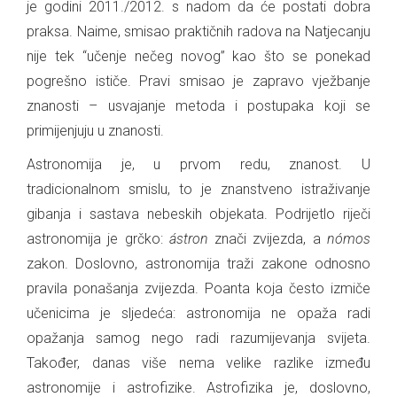
je godini 2011./2012. s nadom da će postati dobra
praksa. Naime, smisao praktičnih radova na Natjecanju
nije tek “učenje nečeg novog” kao što se ponekad
pogrešno ističe. Pravi smisao je zapravo vježbanje
znanosti – usvajanje metoda i postupaka koji se
primijenjuju u znanosti.
Astronomija je, u prvom redu, znanost. U
tradicionalnom smislu, to je znanstveno istraživanje
gibanja i sastava nebeskih objekata. Podrijetlo riječi
astronomija je grčko:
ástron
znači zvijezda, a
nómos
zakon. Doslovno, astronomija traži zakone odnosno
pravila ponašanja zvijezda. Poanta koja često izmiče
učenicima je sljedeća: astronomija ne opaža radi
opažanja samog nego radi razumijevanja svijeta.
Također, danas više nema velike razlike između
astronomije i astrofizike. Astrofizika je, doslovno,