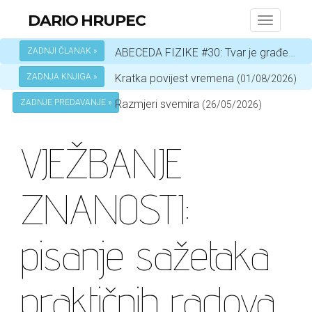
DARIO HRUPEC
Toggle
navigati
ZADNJI ČLANAK »
ABECEDA FIZIKE #30: Tvar je građena od atoma
ZADNJA KNJIGA »
Kratka povijest vremena
(01/08/2026)
ZADNJE PREDAVANJE »
Razmjeri svemira
(26/05/2026)
VJEŽBANJE
ZNANOSTI:
pisanje sažetaka
praktičnih radova