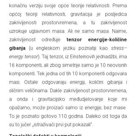
konačnu verziju svoje opće teorije relativnosti. Prema
općoj teoriji relativnosti, gravitacija je posljedica
zakrivljenosti prostorvremena, a tu zakrivljenost
uzrokuje uglavnom masa. Ali ne samo masa. Naime,
zakrivljenost određuje
tenzor energije-količine
gibanja
(u engleskom jeziku poznatiji kao
s
tress–
energy tensor
). Taj tenzor, iz Einsteinovih jednadžbi, ima
16 komponenti, ali zbog simetrije samo je 10 neovisnih
komponenti. Tek jedna od tih 10 komponenti odgovara
masi. Ostale odgovaraju energiji, količini gibanja i
sličnim veličinama. Dakle zakrivljenost prostorvremena,
a onda i gravitacijsko međudjelovanje koje mi
opažamo, može proizaći samo iz energije, bez mase.
To je poznato gotovo 110 godina. Daleko od toga da
su to jučer „istraživači prvi put pokazali”.