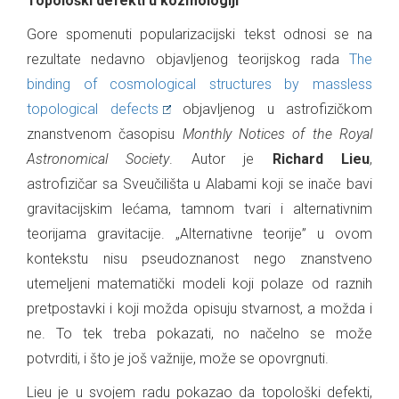
Topološki defekti u kozmologiji
Gore spomenuti popularizacijski tekst odnosi se na
rezultate nedavno objavljenog teorijskog rada
The
binding of cosmological structures by massless
topological defects
objavljenog u astrofizičkom
znanstvenom časopisu
Monthly Notices of the Royal
Astronomical Society
. Autor je
Richard Lieu
,
astrofizičar sa Sveučilišta u Alabami koji se inače bavi
gravitacijskim lećama, tamnom tvari i alternativnim
teorijama gravitacije. „Alternativne teorije” u ovom
kontekstu nisu pseudoznanost nego znanstveno
utemeljeni matematički modeli koji polaze od raznih
pretpostavki i koji možda opisuju stvarnost, a možda i
ne. To tek treba pokazati, no načelno se može
potvrditi, i što je još važnije, može se opovrgnuti.
Lieu je u svojem radu pokazao da topološki defekti,