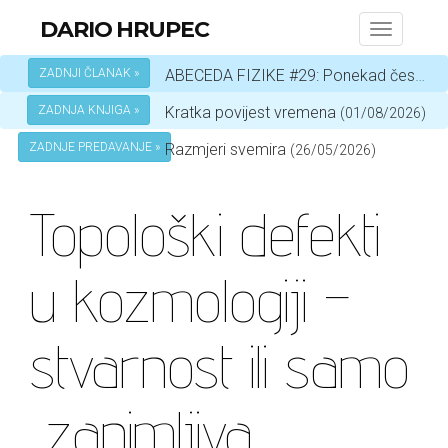
DARIO HRUPEC
Toggle
navigati
ZADNJI ČLANAK »
ABECEDA FIZIKE #29: Ponekad čestica, a ponekad val – ovisi o okolnostima
ZADNJA KNJIGA »
Kratka povijest vremena
(01/08/2026)
ZADNJE PREDAVANJE »
Razmjeri svemira
(26/05/2026)
Topološki defekti
u kozmologiji –
stvarnost ili samo
„zanimljiva