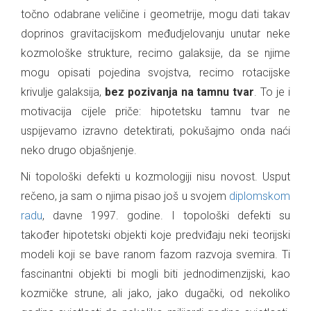
točno odabrane veličine i geometrije, mogu dati takav
doprinos gravitacijskom međudjelovanju unutar neke
kozmološke strukture, recimo galaksije, da se njime
mogu opisati pojedina svojstva, recimo rotacijske
krivulje galaksija,
bez pozivanja na tamnu tvar
. To je i
motivacija cijele priče: hipotetsku tamnu tvar ne
uspijevamo izravno detektirati, pokušajmo onda naći
neko drugo objašnjenje.
Ni topološki defekti u kozmologiji nisu novost. Usput
rečeno, ja sam o njima pisao još u svojem
diplomskom
radu
, davne 1997. godine. I topološki defekti su
također hipotetski objekti koje predviđaju neki teorijski
modeli koji se bave ranom fazom razvoja svemira. Ti
fascinantni objekti bi mogli biti jednodimenzijski, kao
kozmičke strune, ali jako, jako dugački, od nekoliko