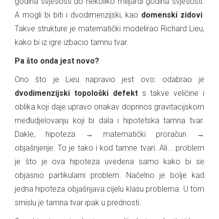
godina svjetlosti do nekoliko milijardi godina svjetlosti.
A mogli bi biti i dvodimenzijski, kao
domenski zidovi
.
Takve strukture je matematički modelirao Richard Lieu,
kako bi iz igre izbacio tamnu tvar.
Pa što onda jest novo?
Ono što je Lieu napravio jest ovo: odabrao je
dvodimenzijski topološki defekt
s takve veličine i
oblika koji daje upravo onakav doprinos gravitacijskom
međudjelovanju koji bi dala i hipotetska tamna tvar.
Dakle, hipoteza → matematički proračun →
objašnjenje. To je tako i kod tamne tvari. Ali... problem
je što je ova hipoteza uvedena samo kako bi se
objasnio partikularni problem. Načelno je bolje kad
jedna hipoteza objašnjava cijelu klasu problema. U tom
smislu je tamna tvar ipak u prednosti.