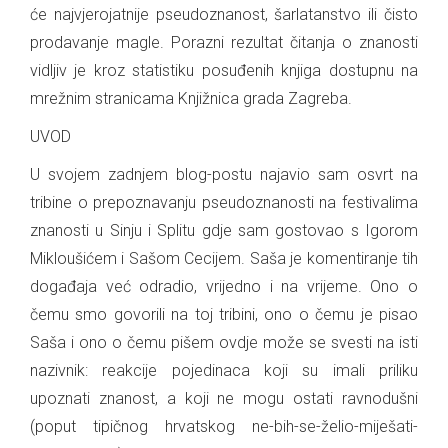
će najvjerojatnije pseudoznanost, šarlatanstvo ili čisto
prodavanje magle. Porazni rezultat čitanja o znanosti
vidljiv je kroz statistiku posuđenih knjiga dostupnu na
mrežnim stranicama Knjižnica grada Zagreba.
UVOD
U svojem zadnjem blog-postu najavio sam osvrt na
tribine o prepoznavanju pseudoznanosti na festivalima
znanosti u Sinju i Splitu gdje sam gostovao s Igorom
Mikloušićem i Sašom Cecijem. Saša je komentiranje tih
događaja već odradio, vrijedno i na vrijeme. Ono o
čemu smo govorili na toj tribini, ono o čemu je pisao
Saša i ono o čemu pišem ovdje može se svesti na isti
nazivnik: reakcije pojedinaca koji su imali priliku
upoznati znanost, a koji ne mogu ostati ravnodušni
(poput tipičnog hrvatskog ne-bih-se-želio-miješati-