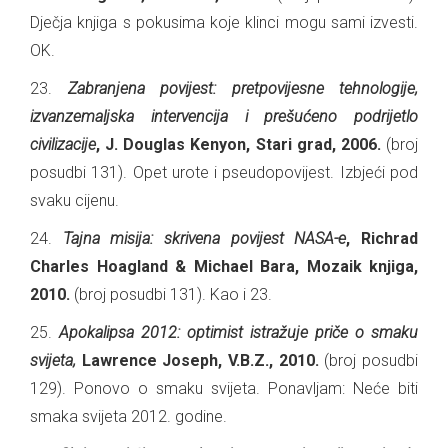
Dječja knjiga s pokusima koje klinci mogu sami izvesti.
OK.
23.
Zabranjena povijest: pretpovijesne tehnologije,
izvanzemaljska intervencija i prešućeno podrijetlo
civilizacije
, J. Douglas Kenyon, Stari grad, 2006.
(broj
posudbi 131). Opet urote i pseudopovijest. Izbjeći pod
svaku cijenu.
24.
Tajna misija: skrivena povijest NASA-e
, Richrad
Charles Hoagland & Michael Bara, Mozaik knjiga,
2010.
(broj posudbi 131). Kao i 23.
25.
Apokalipsa 2012: optimist istražuje priče o smaku
svijeta,
Lawrence Joseph, V.B.Z., 2010.
(broj posudbi
129). Ponovo o smaku svijeta. Ponavljam: Neće biti
smaka svijeta 2012. godine.