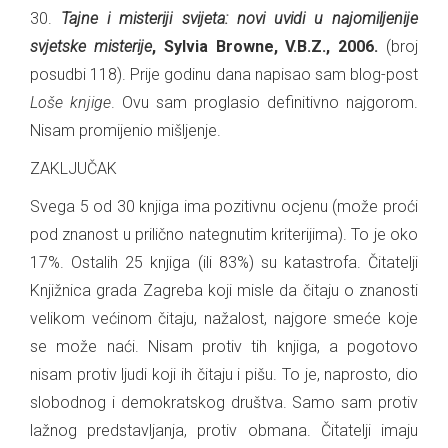
30.
Tajne i misteriji svijeta: novi uvidi u najomiljenije
svjetske misterije
, Sylvia Browne, V.B.Z., 2006.
(broj
posudbi 118). Prije godinu dana napisao sam blog-post
Loše knjige
. Ovu sam proglasio definitivno najgorom.
Nisam promijenio mišljenje.
ZAKLJUČAK
Svega 5 od 30 knjiga ima pozitivnu ocjenu (može proći
pod znanost u prilično nategnutim kriterijima). To je oko
17%. Ostalih 25 knjiga (ili 83%) su katastrofa. Čitatelji
Knjižnica grada Zagreba koji misle da čitaju o znanosti
velikom većinom čitaju, nažalost, najgore smeće koje
se može naći. Nisam protiv tih knjiga, a pogotovo
nisam protiv ljudi koji ih čitaju i pišu. To je, naprosto, dio
slobodnog i demokratskog društva. Samo sam protiv
lažnog predstavljanja, protiv obmana. Čitatelji imaju