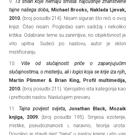
9.
13 stvari koje nemaju smisla: najčudnije znanstvene
tajne našega doba
, Michael Brooks, Naklada Ljevak,
2010.
(broj posudbi 214). Nisam siguran što reći o ovoj
knjizi. Čitao nisam. Pogledao sam sadržaj i nekoliko
kritika. Odabrane teme su zanimljive, no objektivnost je
vrlo upitna. Sudeći po naslovu, autor je sklon
mistificiranju.
10.
Više od slučajnosti: priče o zapanjujućim
slučajnostima, o misteriju, ali i logici koja se krije iza njih
,
Martin Plimmer & Brian King, Profil multimedija,
2010.
(broj posudbi 211). Vjerojatno ista kategorija kao
i prethodni naslov. Naslućujem prevaru.
11.
Tajna povijest svijeta
, Jonathan Black, Mozaik
knjiga, 2009.
(broj posudbi 195). Smjesa ezoterije,
mistike, pseudoznanosti i, naravno, teorija urota.
Dovoljno je staviti riječ "tajna" u naslov knjige i eto vas