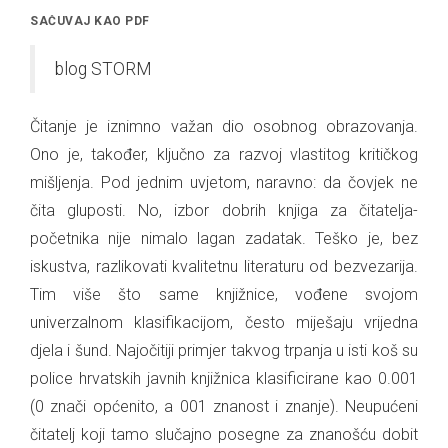
blog STORM
Čitanje je iznimno važan dio osobnog obrazovanja.
Ono je, također, ključno za razvoj vlastitog kritičkog
mišljenja. Pod jednim uvjetom, naravno: da čovjek ne
čita gluposti. No, izbor dobrih knjiga za čitatelja-
početnika nije nimalo lagan zadatak. Teško je, bez
iskustva, razlikovati kvalitetnu literaturu od bezvezarija.
Tim više što same knjižnice, vođene svojom
univerzalnom klasifikacijom, često miješaju vrijedna
djela i šund. Najočitiji primjer takvog trpanja u isti koš su
police hrvatskih javnih knjižnica klasificirane kao 0.001
(0 znači općenito, a 001 znanost i znanje). Neupućeni
čitatelj koji tamo slučajno posegne za znanošću dobit