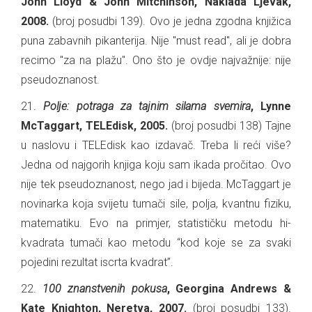
John Lloyd & John Mitchinson, Naklada Ljevak,
2008.
(broj posudbi 139). Ovo je jedna zgodna knjižica
puna zabavnih pikanterija. Nije "must read", ali je dobra
recimo "za na plažu". Ono što je ovdje najvažnije: nije
pseudoznanost.
21.
Polje: potraga za tajnim silama svemira
, Lynne
McTaggart, TELEdisk, 2005.
(broj posudbi 138) Tajne
u naslovu i TELEdisk kao izdavač. Treba li reći više?
Jedna od najgorih knjiga koju sam ikada pročitao. Ovo
nije tek pseudoznanost, nego jad i bijeda. McTaggart je
novinarka koja svijetu tumači sile, polja, kvantnu fiziku,
matematiku. Evo na primjer, statističku metodu hi-
kvadrata tumači kao metodu “kod koje se za svaki
pojedini rezultat iscrta kvadrat”.
22.
100 znanstvenih pokusa
, Georgina Andrews &
Kate Knighton, Neretva, 2007.
(broj posudbi 133).