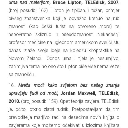
uma nad materijom
, Bruce Lipton, TELEdisk, 2007.
(broj posudbi 162). Lipton je tipičan, i tužan, primjer
bivšeg znanstvenika koji je odvažno krenuo na rub
znanosti (kao češki turist na otvoreno more) te
nepovratno skliznuo u pseudoznanost. Nekadašnji
profesor medicine na uglednom američkom sveučilištu
danas izlaže svoje ideje na koledžu kiropraktike na
Novom Zelandu. Odnos uma i tijela je, nesumljivo,
zanimljiva tema, no ono što Lipton piše više nema veze
sa znanošću.
16.
Mreža moći: kako svijetom bez našeg znanja
upravljaju ljudi od moći
, Jordan Maxwell, TELEdisk,
2010.
(broj posudbi 159). Opet teorija zavjera. TELEdisk
je, očito, otkrio zlatni rudnik. Pretpostavljam da tim
prevoditelja marljivo radi na desecima novih knjiga o
zavjerama koje možemo očekivati u izlozima knjižara