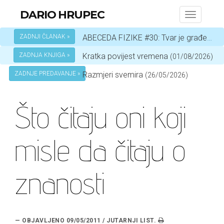
DARIO HRUPEC
Toggle
navigati
ZADNJI ČLANAK »
ABECEDA FIZIKE #30: Tvar je građena od atoma
ZADNJA KNJIGA »
Kratka povijest vremena
(01/08/2026)
ZADNJE PREDAVANJE »
Razmjeri svemira
(26/05/2026)
Što čitaju oni koji
misle da čitaju o
znanosti
— OBJAVLJENO 09/05/2011 / JUTARNJI LIST.