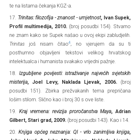
te na listama čekanja KGZ-a.
17.
Trinitas: filozofija - znanost - umjetnost
, Ivan Supek,
Profil multimedija, 2010.
(broj posudbi 154). Stvarno
ne znam kako se Supek našao u ovoj ekipi zabludjelih.
4
Trinitas
još nisam čitao
, no vjerujem da su ti
posthumno objavljeni tekstovi velikog hrvatskog
intelektualca i humanista svakako vrijedni pažnje.
18.
Izgubljene povijesti: istraživanje najvećih svjetskih
misterija
, Joel Levy, Naklada Ljevak, 2006.
(broj
posudbi 151). Zbirka prežvakanih tema prepričana
lošim stilom. Slično kao i broj 30 s ove liste.
19.
Kraj vremena: revizija proročanstva Maya
, Adrian
Gilbert, Stari grad, 2009.
(broj posudbi 143). Kao i 14.
20.
Knjiga općeg neznanja: QI - vrlo zanimljiva knjiga
,