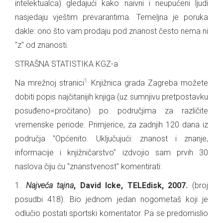
intelektualca) gledajući kako naivni i neupućeni ljudi
nasjedaju vještim prevarantima. Temeljna je poruka
dakle: ono što vam prodaju pod znanost često nema ni
"z" od znanosti.
STRAŠNA STATISTIKA KGZ-a
1
Na mrežnoj stranici
Knjižnica grada Zagreba možete
dobiti popis najčitanijih knjiga (uz sumnjivu pretpostavku
posuđeno=pročitano) po područjima za različite
vremenske periode. Primjerice, za zadnjih 120 dana iz
područja "Općenito. Uključujući: znanost i znanje,
informacije i knjižničarstvo" izdvojio sam prvih 30
naslova čiju ću "znanstvenost" komentirati:
1.
Najveća tajna
, David Icke, TELEdisk, 2007.
(broj
posudbi 418). Bio jednom jedan nogometaš koji je
odlučio postati sportski komentator. Pa se predomislio