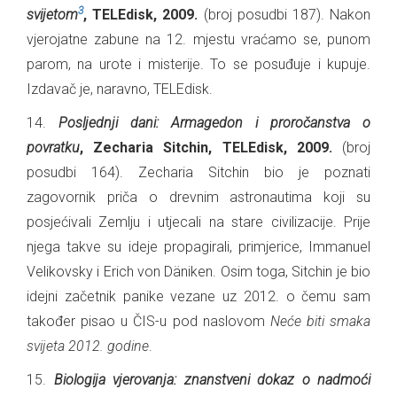
3
svijetom
, TELEdisk, 2009.
(broj posudbi 187). Nakon
vjerojatne zabune na 12. mjestu vraćamo se, punom
parom, na urote i misterije. To se posuđuje i kupuje.
Izdavač je, naravno, TELEdisk.
14.
Posljednji dani: Armagedon i proročanstva o
povratku
, Zecharia Sitchin, TELEdisk, 2009.
(broj
posudbi 164). Zecharia Sitchin bio je poznati
zagovornik priča o drevnim astronautima koji su
posjećivali Zemlju i utjecali na stare civilizacije. Prije
njega takve su ideje propagirali, primjerice, Immanuel
Velikovsky i Erich von Däniken. Osim toga, Sitchin je bio
idejni začetnik panike vezane uz 2012. o čemu sam
također pisao u ČIS-u pod naslovom
Neće biti smaka
svijeta 2012. godine
.
15.
Biologija vjerovanja: znanstveni dokaz o nadmoći