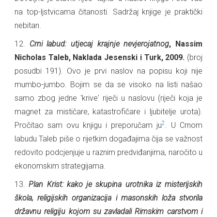
na top-ljstvicama čitanosti. Sadržaj knjige je praktički
nebitan.
12.
Crni labud: utjecaj krajnje nevjerojatnog
, Nassim
Nicholas Taleb, Naklada Jesenski i Turk, 2009.
(broj
posudbi 191). Ovo je prvi naslov na popisu koji nije
mumbo-jumbo. Bojim se da se visoko na listi našao
samo zbog jedne 'krive' riječi u naslovu (riječi koja je
magnet za mističare, katastrofičare i ljubitelje urota).
2
Pročitao sam ovu knjigu i preporučam ju
. U Crnom
labudu Taleb piše o rijetkim događajima čija se važnost
redovito podcjenjuje u raznim predviđanjima, naročito u
ekonomskim strategijama.
13.
Plan Krist: kako je skupina urotnika iz misterijskih
škola, religijskih organizacija i masonskih loža stvorila
državnu religiju kojom su zavladali Rimskim carstvom i