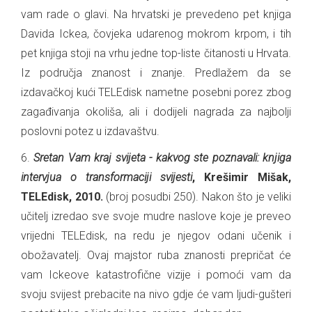
vam rade o glavi. Na hrvatski je prevedeno pet knjiga
Davida Ickea, čovjeka udarenog mokrom krpom, i tih
pet knjiga stoji na vrhu jedne top-liste čitanosti u Hrvata.
Iz područja znanost i znanje. Predlažem da se
izdavačkoj kući TELEdisk nametne posebni porez zbog
zagađivanja okoliša, ali i dodijeli nagrada za najbolji
poslovni potez u izdavaštvu.
6.
Sretan Vam kraj svijeta - kakvog ste poznavali: knjiga
intervjua o transformaciji svijesti
, Krešimir Mišak,
TELEdisk, 2010.
(broj posudbi 250). Nakon što je veliki
učitelj izredao sve svoje mudre naslove koje je preveo
vrijedni TELEdisk, na redu je njegov odani učenik i
obožavatelj. Ovaj majstor ruba znanosti prepričat će
vam Ickeove katastrofične vizije i pomoći vam da
svoju svijest prebacite na nivo gdje će vam ljudi-gušteri