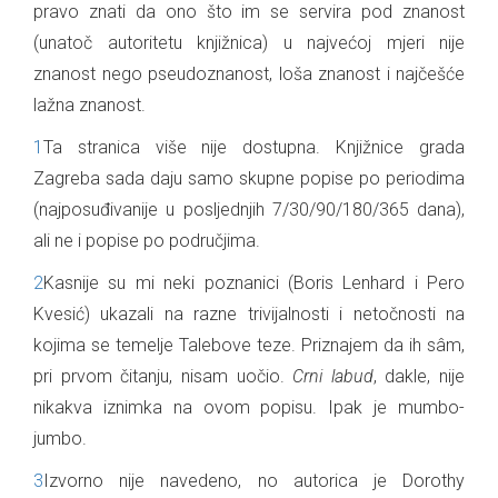
pravo znati da ono što im se servira pod znanost
(unatoč autoritetu knjižnica) u najvećoj mjeri nije
znanost nego pseudoznanost, loša znanost i najčešće
lažna znanost.
1
Ta stranica više nije dostupna. Knjižnice grada
Zagreba sada daju samo skupne popise po periodima
(najposuđivanije u posljednjih 7/30/90/180/365 dana),
ali ne i popise po područjima.
2
Kasnije su mi neki poznanici (Boris Lenhard i Pero
Kvesić) ukazali na razne trivijalnosti i netočnosti na
kojima se temelje Talebove teze. Priznajem da ih sâm,
pri prvom čitanju, nisam uočio.
Crni labud
, dakle, nije
nikakva iznimka na ovom popisu. Ipak je mumbo-
jumbo.
3
Izvorno nije navedeno, no autorica je Dorothy