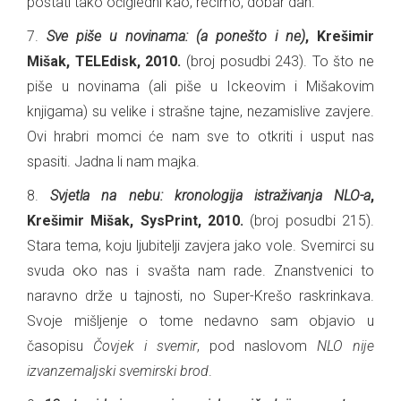
postati tako očigledni kao, recimo, dobar dan.
7.
Sve piše u novinama: (a ponešto i ne)
, Krešimir
Mišak, TELEdisk, 2010.
(broj posudbi 243). To što ne
piše u novinama (ali piše u Ickeovim i Mišakovim
knjigama) su velike i strašne tajne, nezamislive zavjere.
Ovi hrabri momci će nam sve to otkriti i usput nas
spasiti. Jadna li nam majka.
8.
Svjetla na nebu: kronologija istraživanja NLO-a
,
Krešimir Mišak, SysPrint, 2010.
(broj posudbi 215).
Stara tema, koju ljubitelji zavjera jako vole. Svemirci su
svuda oko nas i svašta nam rade. Znanstvenici to
naravno drže u tajnosti, no Super-Krešo raskrinkava.
Svoje mišljenje o tome nedavno sam objavio u
časopisu
Čovjek i svemir
, pod naslovom
NLO nije
izvanzemaljski svemirski brod
.