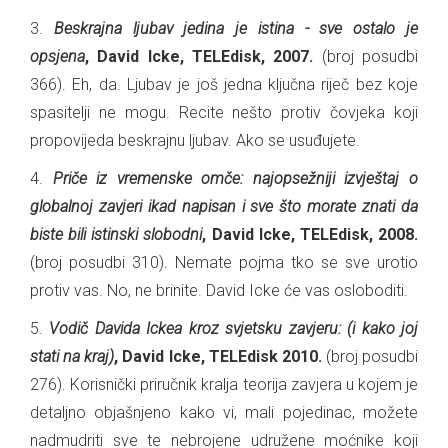
3.
Beskrajna ljubav jedina je istina - sve ostalo je
opsjena
, David Icke, TELEdisk, 2007.
(broj posudbi
366). Eh, da. Ljubav je još jedna ključna riječ bez koje
spasitelji ne mogu. Recite nešto protiv čovjeka koji
propovijeda beskrajnu ljubav. Ako se usuđujete.
4.
Priče iz vremenske omče: najopsežniji izvještaj o
globalnoj zavjeri ikad napisan i sve što morate znati da
biste bili istinski slobodni
, David Icke, TELEdisk, 2008.
(broj posudbi 310). Nemate pojma tko se sve urotio
protiv vas. No, ne brinite. David Icke će vas osloboditi.
5.
Vodič Davida Ickea kroz svjetsku zavjeru: (i kako joj
stati na kraj)
, David Icke, TELEdisk 2010.
(broj posudbi
276). Korisnički priručnik kralja teorija zavjera u kojem je
detaljno objašnjeno kako vi, mali pojedinac, možete
nadmudriti sve te nebrojene udružene moćnike koji