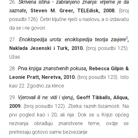
26.
Skrivena istina - zabranjeno znanje: vrijeme je da
saznate
, Steven M. Greer, TELEdisk, 2008.
(broj
posudbi 126). Četiri ključne riječi u naslovu, a o izdavaču
da se i ne govori.
5
27.
Enciklopedija urota: enciklopedija teorija zavjere
,
Naklada Jesenski i Turk, 2010.
(broj posudbi 125).
Užas.
28.
Prva knjiga znanstvenih pokusa
, Rebecca Gilpin &
Leonie Pratt, Neretva, 2010.
(broj posudbi 123). Isto
kao 22. Zgodno za klince.
29.
Vjerovali ili ne: vidi i vjeruj
, Geoff Tibballs, Aliqua,
2009.
(broj posudbi 122). Zbirka raznih bizarnosti. Na
prvi pogled kao i 20, ali nije. Dok se u Knjizi općeg
neznanja obrađuju znanstvene teme, ovdje se
pretresaju gotovo same bezvezarije.