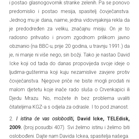
i postao glasnogovornik stranke zelenih. Pa se ponovo
predomislio i postao mesija, spasitelj čovječanstva.
Jednog mu je dana, naime, jedna vidovnjakinja rekla da
je predodređen za veliku, značajnu misiju. On je to
radosno prihvatio i prvom zgodnom prilikom javno
obznanio (na BBC-u, prije 20 godina, u travnju 1991.) da
je, ni manje ni više nego, sin božji. Tako je nastao David
Icke koji od tada do danas propovijeda svoje ideje o
ljudima-gušterima koji kuju nezamislive zavjere protiv
čovječanstva. Njegove priče ne biste mogli prodati ni
malom djetetu koje inače rado sluša o Crvenkapici ili
Djedu Mrazu. No, možete ih bez problema uvaliti
čitateljima KGZ-a s odjela za odrasle. I to pod znanost.
2.
I istina će vas osloboditi
, David Icke, TELEdisk,
2009.
(broj posudbi 407). Svi želimo istinu i želimo biti
oslobođeni. Dajte nam Davida Ickea, spasitelja našega.