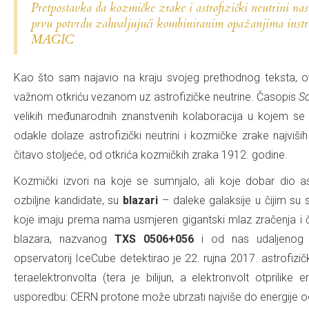
Pretpostavka da kozmičke zrake i astrofizički neutrini na
prvu potvrdu zahvaljujući kombiniranim opažanjima ins
MAGIC
Kao što sam najavio na kraju svojeg prethodnog teksta, o
važnom otkriću vezanom uz astrofizičke neutrine. Časopis
S
velikih međunarodnih znanstvenih kolaboracija u kojem se
odakle dolaze astrofizički neutrini i kozmičke zrake najviših
čitavo stoljeće, od otkrića kozmičkih zraka 1912. godine.
Kozmički izvori na koje se sumnjalo, ali koje dobar dio 
ozbiljne kandidate, su
blazari
– daleke galaksije u čijim su 
koje imaju prema nama usmjeren gigantski mlaz zračenja i č
blazara, nazvanog
TXS 0506+056
i od nas udaljenog 5,7
opservatorij IceCube detektirao je 22. rujna 2017. astrofiz
teraelektronvolta (tera je bilijun, a elektronvolt otprilike e
usporedbu: CERN protone može ubrzati najviše do energije od