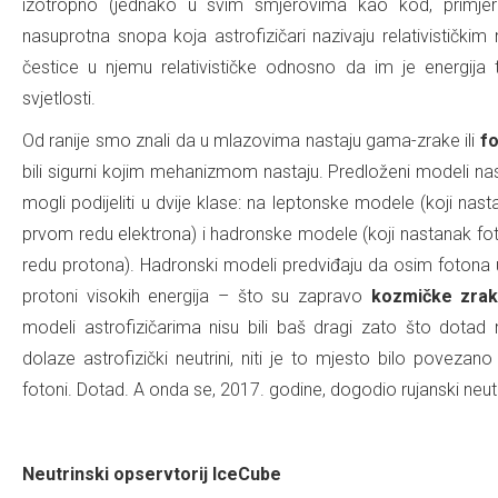
izotropno (jednako u svim smjerovima kao kod, primje
nasuprotna snopa koja astrofizičari nazivaju relativističkim 
čestice u njemu relativističke odnosno da im je energija 
svjetlosti.
Od ranije smo znali da u mlazovima nastaju gama-zrake ili
fo
bili sigurni kojim mehanizmom nastaju. Predloženi modeli na
mogli podijeliti u dvije klase: na leptonske modele (koji n
prvom redu elektrona) i hadronske modele (koji nastanak 
redu protona). Hadronski modeli predviđaju da osim fotona u
protoni visokih energija – što su zapravo
kozmičke zra
modeli astrofizičarima nisu bili baš dragi zato što dotad
dolaze astrofizički neutrini, niti je to mjesto bilo poveza
fotoni. Dotad. A onda se, 2017. godine, dogodio rujanski neut
.
Neutrinski opservtorij IceCube