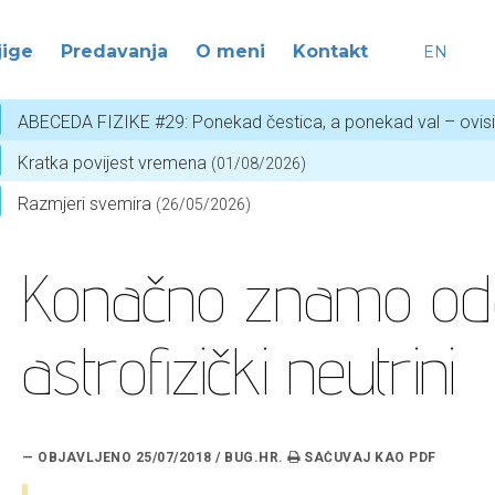
jige
Predavanja
O meni
Kontakt
EN
ABECEDA FIZIKE #29: Ponekad čestica, a ponekad val – ovis
Kratka povijest vremena
(01/08/2026)
Razmjeri svemira
(26/05/2026)
Konačno znamo oda
astrofizički neutrini
— OBJAVLJENO 25/07/2018 / BUG.HR.