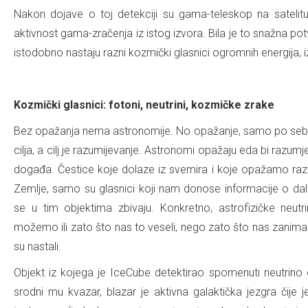
Nakon dojave o toj detekciji su gama-teleskop na sateli
aktivnost gama-zračenja iz istog izvora. Bila je to snažna 
istodobno nastaju razni kozmički glasnici ogromnih energija, izm
.
Kozmički glasnici: fotoni, neutrini, kozmičke zrake
Bez opažanja nema astronomije. No opažanje, samo po sebi, n
cilja, a cilj je razumijevanje. Astronomi opažaju eda bi razumje
događa. Čestice koje dolaze iz svemira i koje opažamo različ
Zemlje, samo su glasnici koji nam donose informacije o da
se u tim objektima zbivaju. Konkretno, astrofizičke neut
možemo ili zato što nas to veseli, nego zato što nas zanima
su nastali.
Objekt iz kojega je IceCube detektirao spomenuti neutrino
srodni mu kvazar, blazar je aktivna galaktička jezgra čije j