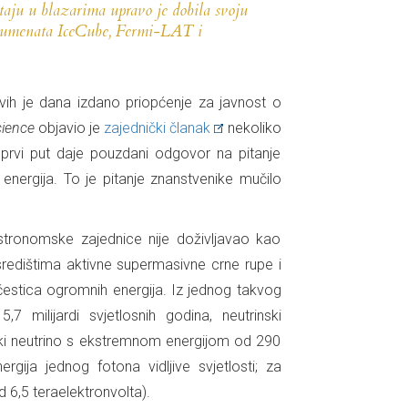
staju u blazarima upravo je dobila svoju
trumenata IceCube,
Fermi
-LAT i
vih je dana izdano priopćenje za javnost o
cience
objavio je
zajednički članak
nekoliko
 prvi put daje pouzdani odgovor na pitanje
 energija. To je pitanje znanstvenike mučilo
astronomske zajednice nije doživljavao kao
središtima aktivne supermasivne crne rupe i
estica ogromnih energija. Iz jednog takvog
 milijardi svjetlosnih godina, neutrinski
ički neutrino s ekstremnom energijom od 290
nergija jednog fotona vidljive svjetlosti; za
 6,5 teraelektronvolta).