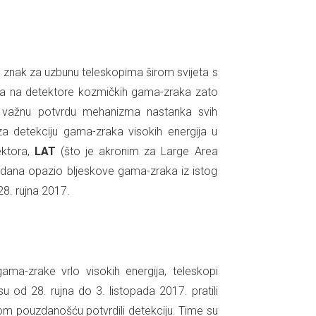
 znak za uzbunu teleskopima širom svijeta s
la na detektore kozmičkih gama-zraka zato
i važnu potvrdu mehanizma nastanka svih
za detekciju gama-zraka visokih energija u
ektora,
LAT
(što je akronim za Large Area
je dana opazio bljeskove gama-zraka iz istog
28. rujna 2017.
ma-zrake vrlo visokih energija, teleskopi
su od 28. rujna do 3. listopada 2017. pratili
om pouzdanošću potvrdili detekciju. Time su