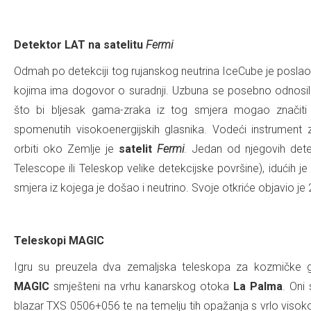
.
Detektor LAT na satelitu
Fermi
Odmah po detekciji tog rujanskog neutrina IceCube je poslao
kojima ima dogovor o suradnji. Uzbuna se posebno odnosi
što bi bljesak gama-zraka iz tog smjera mogao značit
spomenutih visokoenergijskih glasnika. Vodeći instrument 
orbiti oko Zemlje je
satelit
Fermi
. Jedan od njegovih det
Telescope ili Teleskop velike detekcijske površine), idućih 
smjera iz kojega je došao i neutrino. Svoje otkriće objavio je 
.
Teleskopi MAGIC
Igru su preuzela dva zemaljska teleskopa za kozmičke ga
MAGIC
smješteni na vrhu kanarskog otoka
La Palma
. Oni 
blazar TXS 0506+056 te na temelju tih opažanja s vrlo visok