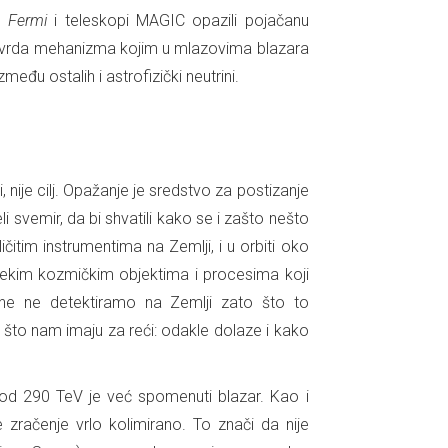
tu
Fermi
i teleskopi MAGIC opazili pojačanu
potvrda mehanizma kojim u mlazovima blazara
eđu ostalih i astrofizički neutrini.
ije cilj. Opažanje je sredstvo za postizanje
li svemir, da bi shvatili kako se i zašto nešto
itim instrumentima na Zemlji, i u orbiti oko
lekim kozmičkim objektima i procesima koji
rine ne detektiramo na Zemlji zato što to
 što nam imaju za reći: odakle dolaze i kako
 od 290 TeV je već spomenuti blazar. Kao i
e zračenje vrlo kolimirano. To znači da nije