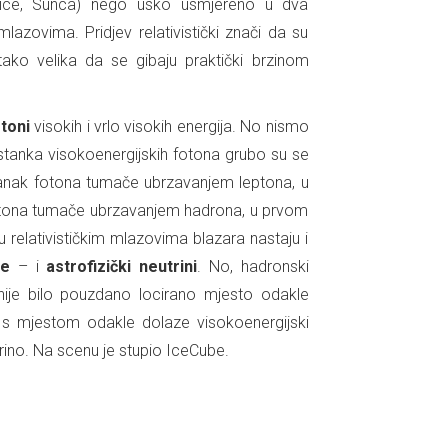
rice, Sunca) nego usko usmjereno u dva
mlazovima. Pridjev relativistički znači da su
tako velika da se gibaju praktički brzinom
toni
visokih i vrlo visokih energija. No nismo
stanka visokoenergijskih fotona grubo su se
astanak fotona tumače ubrzavanjem leptona, u
fotona tumače ubrzavanjem hadrona, u prvom
 relativističkim mlazovima blazara nastaju i
ke
– i
astrofizički neutrini
. No, hadronski
 nije bilo pouzdano locirano mjesto odakle
no s mjestom odakle dolaze visokoenergijski
rino. Na scenu je stupio IceCube.