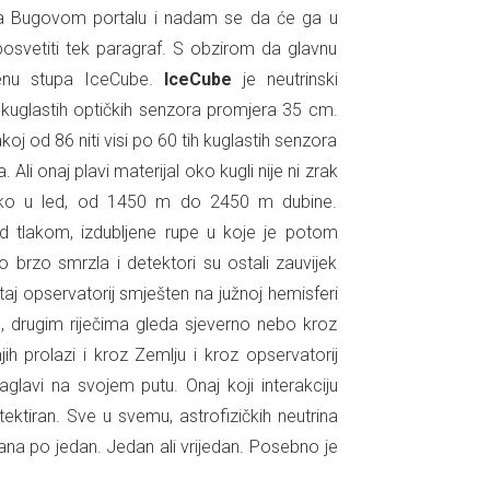
 na Bugovom portalu i nadam se da će ga u
posvetiti tek paragraf. S obzirom da glavnu
cenu stupa IceCube.
IceCube
je neutrinski
 kuglastih optičkih senzora promjera 35 cm.
koj od 86 niti visi po 60 tih kuglastih senzora
li onaj plavi materijal oko kugli nije ni zrak
uboko u led, od 1450 m do 2450 m dubine.
d tlakom, izdubljene rupe u koje je potom
brzo smrzla i detektori su ostali zauvijek
aj opservatorij smješten na južnoj hemisferi
, drugim riječima gleda sjeverno nebo kroz
ih prolazi i kroz Zemlju i kroz opservatorij
lavi na svojem putu. Onaj koji interakciju
ektiran. Sve u svemu, astrofizičkih neutrina
dana po jedan. Jedan ali vrijedan. Posebno je