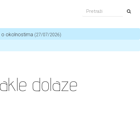
i o okolnostima
(27/07/2026)
kle dolaze