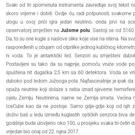
Svaki od tri spomenuta instrumenta zavređuje svoj tekst
skoro vrijeme i dobiti. Ovdje ću, radi potpunosti, svakome 
ulogu u ovoj priči igra jedan neutrino, onda prvi na s
opservatorij smješten na
Južome polu
. Sastoji se od 5160
Da, to su one kugle s naslove slike koje vise na nitima. Na sva
raspoređenih u obujam od otprilike jednog kubičnog kilometra. A
ni voda. To je antarktički led. Senzori su smješteni d
Postavljeni su tako da su najprije, pomoću vruće vode po
spuštena nit dugačka 2,5 km sa 60 detektora. Voda se vrlo 
duboko pod ledom Južnoga pola. Najfascinatnije je ipak da t
opaža neutrine koji dolaze s neba iznad sjeverne hemisfere
cijelu Zemlju. Neutrinima, naime ne Zemlja smeta. Većina nj
IceCube kao da ne postoje. Samo gdje-gdje koji od njih zag
doživi baš u ledu između kuglastih optičkih senzora biva det
godišnje bude ulovljeno oko 100, u prosjeku svaka tri-četiri 
vrijedan bio onaj od 22. rujna 2017.