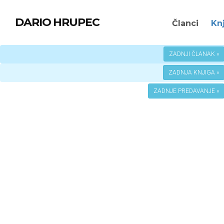
DARIO HRUPEC
Članci
Kn
ZADNJI ČLANAK »
ZADNJA KNJIGA »
ZADNJE PREDAVANJE »