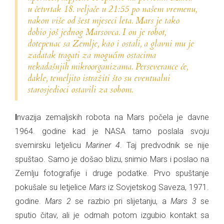
u četvrtak 18. veljače u 21:55 po našem vremenu,
nakon više od šest mjeseci leta. Mars je tako
dobio još jednog Marsovca. I on je robot,
dotepenac sa Zemlje, kao i ostali, a glavni mu je
zadatak tragati za mogućim ostacima
nekadašnjih mikroorganizama.
Perseverance
će,
dakle, temeljito istražiti što su eventualni
starosjedioci ostavili za sobom.
Invazija zemaljskih robota na Mars počela je davne
1964. godine kad je NASA tamo poslala svoju
svemirsku letjelicu
Mariner 4
. Taj predvodnik se nije
spuštao. Samo je došao blizu, snimio Mars i poslao na
Zemlju fotografije i druge podatke. Prvo spuštanje
pokušale su letjelice
Mars
iz Sovjetskog Saveza, 1971.
godine.
Mars 2
se razbio pri slijetanju, a
Mars 3
se
sputio čitav, ali je odmah potom izgubio kontakt sa