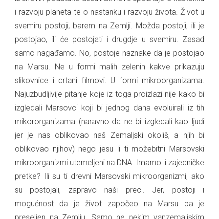
i razvoju planeta te o nastanku i razvoju života. Život u
svemiru postoji, barem na Zemlji. Možda postoji, ili je
postojao, ili će postojati i drugdje u svemiru. Zasad
samo nagađamo. No, postoje naznake da je postojao
na Marsu. Ne u formi malih zelenih kakve prikazuju
slikovnice i crtani filmovi. U formi mikroorganizama.
Najuzbudljivije pitanje koje iz toga proizlazi nije kako bi
izgledali Marsovci koji bi jednog dana evoluirali iz tih
mikororganizama (naravno da ne bi izgledali kao ljudi
jer je nas oblikovao naš Zemaljski okoliš, a njih bi
oblikovao njihov) nego jesu li ti možebitni Marsovski
mikroorganizmi utemeljeni na DNA. Imamo li zajedničke
pretke? Ili su ti drevni Marsovski mikroorganizmi, ako
su postojali, zapravo naši preci. Jer, postoji i
mogućnost da je život započeo na Marsu pa je
preseljen na Zemlju. Samo ne nekim vanzemaljskim