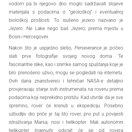
vodom pa bi njegovo dno moglo sadržavati slojeve
materijala s podacima o "geološkoj" i eventualnoj
biološkoj prošlosti. To isušeno jezero nazvano je
Jezero
. Ne Lake nego baš
Jezero
, prema mjestu u
Bosni i Hercegovini.
Nakon što je uspješno sletio,
Perseverance
je počeo
slati prve fotografije svojeg novog doma. Te
fascinantne slike, kao i snimke samog spuštanja koje je
bilo prenošeno uživo, mogu se pogledati na internetu.
Ovih dana znanstvenici i tehničari NASA-e detaljno
provjeravaju stanje svih instrumenata na roveru prema
podacima koji neprekidno pristižu. Kad utvrde da je sve
spremno, rover će krenuti u ekspediciju. Posebno
uzbudljiv dio priče je taj što rover, prvi put u povijesti
istraživanja Marsa, nosi i helikopter. Mali autonomni
helikopter
Ingenuity
odvojit će se od rovera