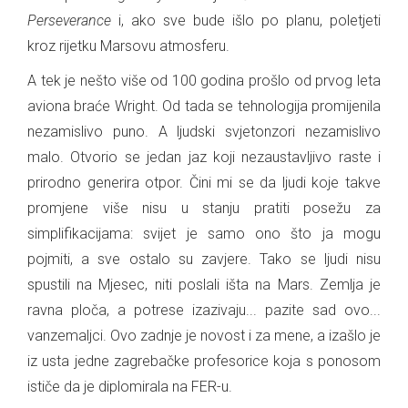
Perseverance
i, ako sve bude išlo po planu, poletjeti
kroz rijetku Marsovu atmosferu.
A tek je nešto više od 100 godina prošlo od prvog leta
aviona braće Wright. Od tada se tehnologija promijenila
nezamislivo puno. A ljudski svjetonzori nezamislivo
malo. Otvorio se jedan jaz koji nezaustavljivo raste i
prirodno generira otpor. Čini mi se da ljudi koje takve
promjene više nisu u stanju pratiti posežu za
simplifikacijama: svijet je samo ono što ja mogu
pojmiti, a sve ostalo su zavjere. Tako se ljudi nisu
spustili na Mjesec, niti poslali išta na Mars. Zemlja je
ravna ploča, a potrese izazivaju... pazite sad ovo...
vanzemaljci. Ovo zadnje je novost i za mene, a izašlo je
iz usta jedne zagrebačke profesorice koja s ponosom
ističe da je diplomirala na FER-u.