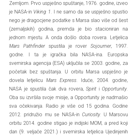
Zemljom. Prvo uspješno spuštanje, 1976. godine, izveo
je NASA-in
Viking 1
. I ne samo da se uspješno spustio
nego je dragocjene podatke s Marsa slao više od šest
(zemaljskih) godina, premda je bio stacioniran na
jednom mjestu. A onda došlo doba rovera. Letjelica
Mars Pathfinder
spustila je rover
Sojourner
, 1997.
godne. I ta je igračka bila NASA-ina. Europska
svemirska agencija (ESA) uključila se 2003. godine, za
početak bez spuštanja. U orbitu Marsa uspješno je
dovela letjelicu
Mars Express
. Iduće, 2004. godine,
NASA je spustila čak dva rovera,
Spirit
i
Opportunity
.
Oba su izvršila svoje misije, a Opportunity je nadmašio
sva očekivanja. Radio je više od 15 godina. Godine
2012. pridružio mu se NASA-in
Curiosity.
U Marsovu
orbitu 2014. godine stigao je indijski MOM, a pred koji
dan (9. veljače 2021.) i svemirska letjelica Ujedinjenih