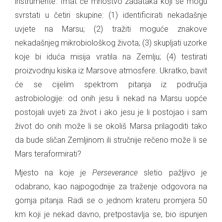
instrumente. Imat će mnoštvo zadataka koji se mogu
svrstati u četiri skupine: (1) identificirati nekadašnje
uvjete na Marsu; (2) tražiti moguće znakove
nekadašnjeg mikrobiološkog života; (3) skupljati uzorke
koje bi iduća misija vratila na Zemlju; (4) testirati
proizvodnju kisika iz Marsove atmosfere. Ukratko, bavit
će se cijelim spektrom pitanja iz područja
astrobiologije: od onih jesu li nekad na Marsu uopće
postojali uvjeti za život i ako jesu je li postojao i sam
život do onih može li se okoliš Marsa prilagoditi tako
da bude sličan Zemljinom ili stručnije rečeno može li se
Mars teraformirati?
Mjesto na koje je
Perseverance
sletio pažljivo je
odabrano, kao najpogodnije za traženje odgovora na
gornja pitanja. Radi se o jednom krateru promjera 50
km koji je nekad davno, pretpostavlja se, bio ispunjen