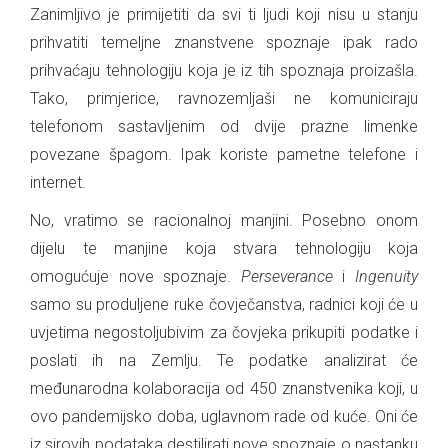
Zanimljivo je primijetiti da svi ti ljudi koji nisu u stanju
prihvatiti temeljne znanstvene spoznaje ipak rado
prihvaćaju tehnologiju koja je iz tih spoznaja proizašla.
Tako, primjerice, ravnozemljaši ne komuniciraju
telefonom sastavljenim od dvije prazne limenke
povezane špagom. Ipak koriste pametne telefone i
internet.
No, vratimo se racionalnoj manjini. Posebno onom
dijelu te manjine koja stvara tehnologiju koja
omogućuje nove spoznaje.
Perseverance
i
Ingenuity
samo su produljene ruke čovječanstva, radnici koji će u
uvjetima negostoljubivim za čovjeka prikupiti podatke i
poslati ih na Zemlju. Te podatke analizirat će
međunarodna kolaboracija od 450 znanstvenika koji, u
ovo pandemijsko doba, uglavnom rade od kuće. Oni će
iz sirovih podataka destilirati nove spoznaje o nastanku