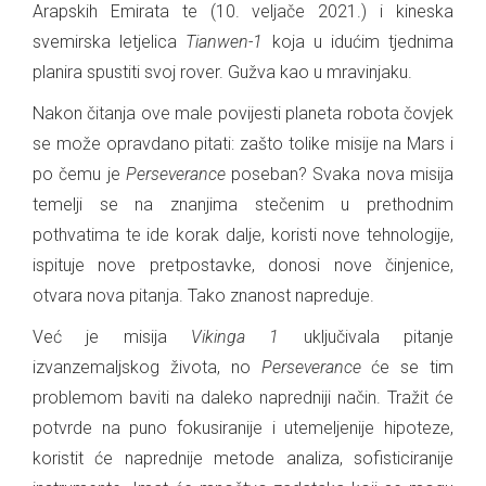
Arapskih Emirata te (10. veljače 2021.) i kineska
svemirska letjelica
Tianwen-1
koja u idućim tjednima
planira spustiti svoj rover. Gužva kao u mravinjaku.
Nakon čitanja ove male povijesti planeta robota čovjek
se može opravdano pitati: zašto tolike misije na Mars i
po čemu je
Perseverance
poseban? Svaka nova misija
temelji se na znanjima stečenim u prethodnim
pothvatima te ide korak dalje, koristi nove tehnologije,
ispituje nove pretpostavke, donosi nove činjenice,
otvara nova pitanja. Tako znanost napreduje.
Već je misija
Vikinga 1
uključivala pitanje
izvanzemaljskog života, no
Perseverance
će se tim
problemom baviti na daleko napredniji način. Tražit će
potvrde na puno fokusiranije i utemeljenije hipoteze,
koristit će naprednije metode analiza, sofisticiranije