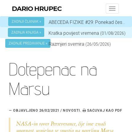
DARIO HRUPEC
Toggle
navigati
ZADNJI ČLANAK »
ABECEDA FIZIKE #29: Ponekad čestica, a ponekad val – ovisi o okolnostima
ZADNJA KNJIGA »
Kratka povijest vremena
(01/08/2026)
ZADNJE PREDAVANJE »
Razmjeri svemira
(26/05/2026)
Dotepenac na
Marsu
— OBJAVLJENO 26/02/2021 / NOVOSTI.
NASA-in rover
Perseverance
, čije ime znači
upornost, uspješno se spustio na površinu Marsa