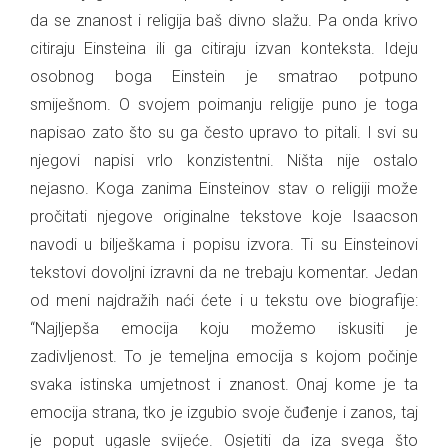
da se znanost i religija baš divno slažu. Pa onda krivo
citiraju Einsteina ili ga citiraju izvan konteksta. Ideju
osobnog boga Einstein je smatrao potpuno
smiješnom. O svojem poimanju religije puno je toga
napisao zato što su ga često upravo to pitali. I svi su
njegovi napisi vrlo konzistentni. Ništa nije ostalo
nejasno. Koga zanima Einsteinov stav o religiji može
pročitati njegove originalne tekstove koje Isaacson
navodi u bilješkama i popisu izvora. Ti su Einsteinovi
tekstovi dovoljni izravni da ne trebaju komentar. Jedan
od meni najdražih naći ćete i u tekstu ove biografije:
“Najljepša emocija koju možemo iskusiti je
zadivljenost. To je temeljna emocija s kojom počinje
svaka istinska umjetnost i znanost. Onaj kome je ta
emocija strana, tko je izgubio svoje čuđenje i zanos, taj
je poput ugasle svijeće. Osjetiti da iza svega što