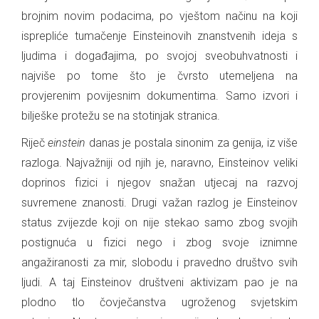
brojnim novim podacima, po vještom načinu na koji
isprepliće tumačenje Einsteinovih znanstvenih ideja s
ljudima i događajima, po svojoj sveobuhvatnosti i
najviše po tome što je čvrsto utemeljena na
provjerenim povijesnim dokumentima. Samo izvori i
bilješke protežu se na stotinjak stranica.
Riječ
einstein
danas je postala sinonim za genija, iz više
razloga. Najvažniji od njih je, naravno, Einsteinov veliki
doprinos fizici i njegov snažan utjecaj na razvoj
suvremene znanosti. Drugi važan razlog je Einsteinov
status zvijezde koji on nije stekao samo zbog svojih
postignuća u fizici nego i zbog svoje iznimne
angažiranosti za mir, slobodu i pravedno društvo svih
ljudi. A taj Einsteinov društveni aktivizam pao je na
plodno tlo čovječanstva ugroženog svjetskim