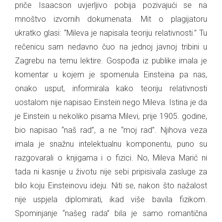
priče Isaacson uvjerljivo pobija pozivajući se na
mnoštvo izvornih dokumenata. Mit o plagijatoru
ukratko glasi: “Mileva je napisala teoriju relativnosti.” Tu
rečenicu sam nedavno čuo na jednoj javnoj tribini u
Zagrebu na temu lektire. Gospođa iz publike imala je
komentar u kojem je spomenula Einsteina pa nas,
onako usput, informirala kako teoriju relativnosti
uostalom nije napisao Einstein nego Mileva. Istina je da
je Einstein u nekoliko pisama Milevi, prije 1905. godine,
bio napisao “naš rad”, a ne “moj rad”. Njihova veza
imala je snažnu intelektualnu komponentu, puno su
razgovarali o knjigama i o fizici. No, Mileva Marić ni
tada ni kasnije u životu nije sebi pripisivala zasluge za
bilo koju Einsteinovu ideju. Niti se, nakon što nažalost
nije uspjela diplomirati, ikad više bavila fizikom.
Spominjanje “našeg rada” bila je samo romantična