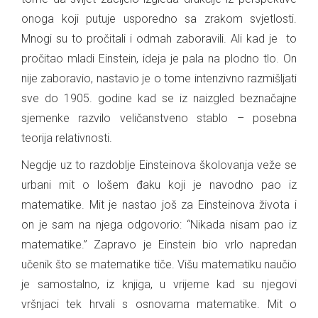
onoga koji putuje usporedno sa zrakom svjetlosti.
Mnogi su to pročitali i odmah zaboravili. Ali kad je to
pročitao mladi Einstein, ideja je pala na plodno tlo. On
nije zaboravio, nastavio je o tome intenzivno razmišljati
sve do 1905. godine kad se iz naizgled beznačajne
sjemenke razvilo veličanstveno stablo – posebna
teorija relativnosti.
Negdje uz to razdoblje Einsteinova školovanja veže se
urbani mit o lošem đaku koji je navodno pao iz
matematike. Mit je nastao još za Einsteinova života i
on je sam na njega odgovorio: “Nikada nisam pao iz
matematike.” Zapravo je Einstein bio vrlo napredan
učenik što se matematike tiče. Višu matematiku naučio
je samostalno, iz knjiga, u vrijeme kad su njegovi
vršnjaci tek hrvali s osnovama matematike. Mit o