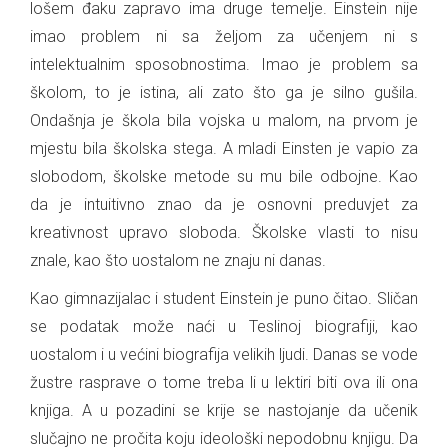
lošem đaku zapravo ima druge temelje. Einstein nije
imao problem ni sa željom za učenjem ni s
intelektualnim sposobnostima. Imao je problem sa
školom, to je istina, ali zato što ga je silno gušila.
Ondašnja je škola bila vojska u malom, na prvom je
mjestu bila školska stega. A mladi Einsten je vapio za
slobodom, školske metode su mu bile odbojne. Kao
da je intuitivno znao da je osnovni preduvjet za
kreativnost upravo sloboda. Školske vlasti to nisu
znale, kao što uostalom ne znaju ni danas.
Kao gimnazijalac i student Einstein je puno čitao. Sličan
se podatak može naći u Teslinoj biografiji, kao
uostalom i u većini biografija velikih ljudi. Danas se vode
žustre rasprave o tome treba li u lektiri biti ova ili ona
knjiga. A u pozadini se krije se nastojanje da učenik
slučajno ne pročita koju ideološki nepodobnu knjigu. Da