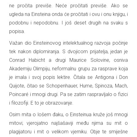
ne pročita previše. Neće pročitati previše. Ako se
ugleda na Einsteina onda će pročitati i ovu i onu knjigu, i
podobnu i nepodobnu. I još deset drugih na svaku s
popisa.
Važan dio Einsteinovog intelektualnog razvoja počinje
tek nakon diplomiranja. S dvojicom prijatelja, jedan je
Conrad Habicht a drugi Maurice Solovine, osniva
Akademiju Olimpiju, neformalnu grupu za rasprave koja
je imala i svoj popis lektire. Čitala se Antigona i Don
Quijote, čitao se Schopenhauer, Hume, Spinoza, Mach,
Poincaré i mnogi drugi. Pa se zatim raspravljalo o fizici
i filozofiji. E to je obrazovanje.
Osim mita o lošem đaku, o Einsteinua kruže još mnogi
mitovi; vjerojatno najšašaviji među njima su mit o
plagijatoru i mit o velikom vjerniku. Obje te smiješne