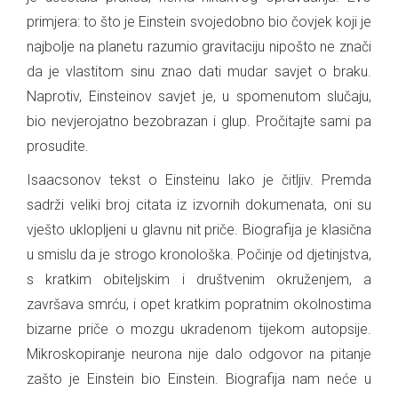
primjera: to što je Einstein svojedobno bio čovjek koji je
najbolje na planetu razumio gravitaciju nipošto ne znači
da je vlastitom sinu znao dati mudar savjet o braku.
Naprotiv, Einsteinov savjet je, u spomenutom slučaju,
bio nevjerojatno bezobrazan i glup. Pročitajte sami pa
prosudite.
Isaacsonov tekst o Einsteinu lako je čitljiv. Premda
sadrži veliki broj citata iz izvornih dokumenata, oni su
vješto uklopljeni u glavnu nit priče. Biografija je klasična
u smislu da je strogo kronološka. Počinje od djetinjstva,
s kratkim obiteljskim i društvenim okruženjem, a
završava smrću, i opet kratkim popratnim okolnostima
bizarne priče o mozgu ukradenom tijekom autopsije.
Mikroskopiranje neurona nije dalo odgovor na pitanje
zašto je Einstein bio Einstein. Biografija nam neće u