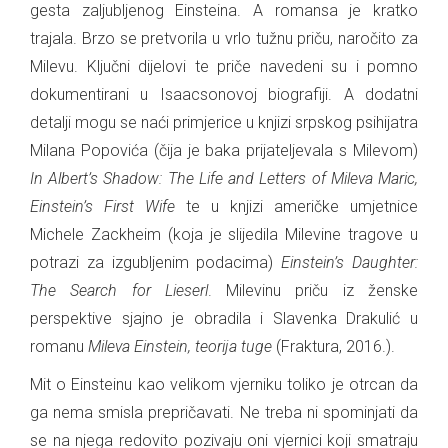
gesta zaljubljenog Einsteina. A romansa je kratko
trajala. Brzo se pretvorila u vrlo tužnu priču, naročito za
Milevu. Ključni dijelovi te priče navedeni su i pomno
dokumentirani u Isaacsonovoj biografiji. A dodatni
detalji mogu se naći primjerice u knjizi srpskog psihijatra
Milana Popovića (čija je baka prijateljevala s Milevom)
In Albert’s Shadow: The Life and Letters of Mileva Maric,
Einstein’s First Wife
te u knjizi američke umjetnice
Michele Zackheim (koja je slijedila Milevine tragove u
potrazi za izgubljenim podacima)
Einstein’s Daughter:
The Search for Lieserl
. Milevinu priču iz ženske
perspektive sjajno je obradila i Slavenka Drakulić u
romanu
Mileva Einstein, teorija tuge
(Fraktura, 2016.).
Mit o Einsteinu kao velikom vjerniku toliko je otrcan da
ga nema smisla prepričavati. Ne treba ni spominjati da
se na njega redovito pozivaju oni vjernici koji smatraju