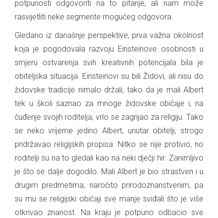
potpunosti odgovoriti na to pitanje, ali nam može
rasvijetliti neke segmente mogućeg odgovora.
Gledano iz današnje perspektive, prva važna okolnost
koja je pogodovala razvoju Einsteinove osobnosti u
smjeru ostvarenja svih kreativnih potencijala bila je
obiteljska situacija. Einsteinovi su bili Židovi, ali nisu do
židovske tradicije nimalo držali, tako da je mali Albert
tek u školi saznao za mnoge židovske običaje i, na
čuđenje svojih roditelja, vrlo se zagrijao za religiju. Tako
se neko vrijeme jedino Albert, unutar obitelji, strogo
pridržavao religijskih propisa. Nitko se nije protivio, no
roditelji su na to gledali kao na neki dječji hir. Zanimljivo
je što se dalje dogodilo. Mali Albert je bio strastven i u
drugim predmetima, naročito prirodoznanstvenim, pa
su mu se religijski običaji sve manje sviđali što je više
otkrivao znanost. Na kraju je potpuno odbacio sve