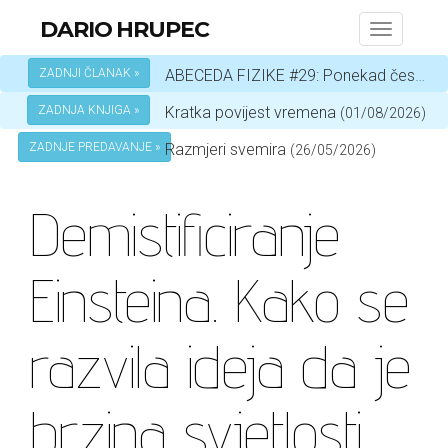
DARIO HRUPEC
Toggle
navigati
ZADNJI ČLANAK »
ABECEDA FIZIKE #29: Ponekad čestica, a ponekad val – ovisi o okolnostima
ZADNJA KNJIGA »
Kratka povijest vremena
(01/08/2026)
ZADNJE PREDAVANJE »
Razmjeri svemira
(26/05/2026)
Demistificiranje
Einsteina. Kako se
razvila ideja da je
brzina svjetlosti