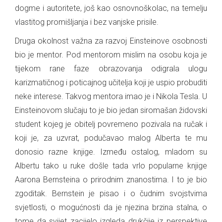
dogme i autoritete, još kao osnovnoškolac, na temelju
vlastitog promišljanja i bez vanjske prisile.
Druga okolnost važna za razvoj Einsteinove osobnosti
bio je mentor. Pod mentorom mislim na osobu koja je
tijekom rane faze obrazovanja odigrala ulogu
karizmatičnog i poticajnog učitelja koji je uspio probuditi
neke interese. Takvog mentora imao je i Nikola Tesla. U
Einsteinovom slučaju to je bio jedan siromašan židovski
student kojeg je obitelj povremeno pozivala na ručak i
koji je, za uzvrat, podučavao malog Alberta te mu
donosio razne knjige. Između ostalog, mladom su
Albertu tako u ruke došle tada vrlo popularne knjige
Aarona Bernsteina o prirodnim znanostima. I to je bio
zgoditak. Bernstein je pisao i o čudnim svojstvima
svjetlosti, o mogućnosti da je njezina brzina stalna, o
tome da svijet zacijelo izgleda drukčije iz perspektive