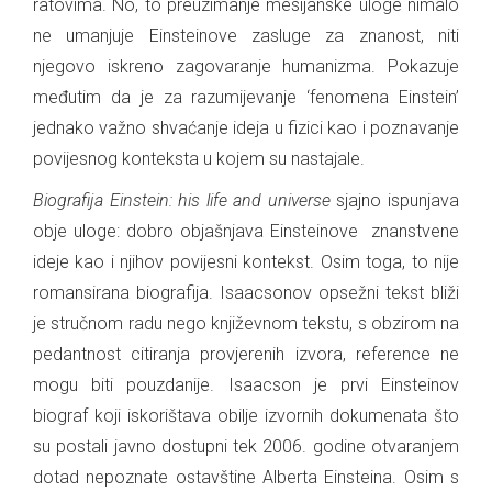
ratovima. No, to preuzimanje mesijanske uloge nimalo
ne umanjuje Einsteinove zasluge za znanost, niti
njegovo iskreno zagovaranje humanizma. Pokazuje
međutim da je za razumijevanje ‘fenomena Einstein’
jednako važno shvaćanje ideja u fizici kao i poznavanje
povijesnog konteksta u kojem su nastajale.
Biografija Einstein: his life and universe
sjajno ispunjava
obje uloge: dobro objašnjava Einsteinove znanstvene
ideje kao i njihov povijesni kontekst. Osim toga, to nije
romansirana biografija. Isaacsonov opsežni tekst bliži
je stručnom radu nego književnom tekstu, s obzirom na
pedantnost citiranja provjerenih izvora, reference ne
mogu biti pouzdanije. Isaacson je prvi Einsteinov
biograf koji iskorištava obilje izvornih dokumenata što
su postali javno dostupni tek 2006. godine otvaranjem
dotad nepoznate ostavštine Alberta Einsteina. Osim s