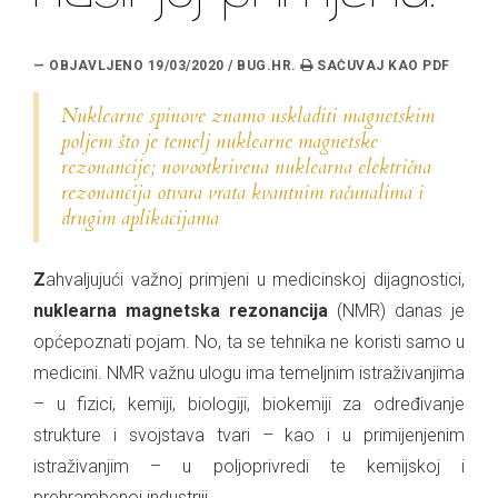
— OBJAVLJENO 19/03/2020 / BUG.HR.
Nuklearne spinove znamo uskladiti magnetskim
poljem što je temelj nuklearne magnetske
rezonancije; novootkrivena nuklearna električna
rezonancija otvara vrata kvantnim računalima i
drugim aplikacijama
Zahvaljujući važnoj primjeni u medicinskoj dijagnostici,
nuklearna magnetska rezonancija
(NMR) danas je
općepoznati pojam. No, ta se tehnika ne koristi samo u
medicini. NMR važnu ulogu ima temeljnim istraživanjima
– u fizici, kemiji, biologiji, biokemiji za određivanje
strukture i svojstava tvari – kao i u primijenjenim
istraživanjim – u poljoprivredi te kemijskoj i
prehrambenoj industriji.