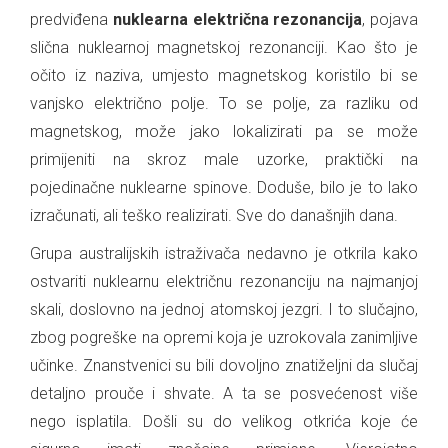
predviđena
nuklearna električna rezonancija
, pojava
slična nuklearnoj magnetskoj rezonanciji. Kao što je
očito iz naziva, umjesto magnetskog koristilo bi se
vanjsko električno polje. To se polje, za razliku od
magnetskog, može jako lokalizirati pa se može
primijeniti na skroz male uzorke, praktički na
pojedinačne nuklearne spinove. Doduše, bilo je to lako
izračunati, ali teško realizirati. Sve do današnjih dana.
Grupa australijskih istraživača nedavno je otkrila kako
ostvariti nuklearnu električnu rezonanciju na najmanjoj
skali, doslovno na jednoj atomskoj jezgri. I to slučajno,
zbog pogreške na opremi koja je uzrokovala zanimljive
učinke. Znanstvenici su bili dovoljno znatiželjni da slučaj
detaljno prouče i shvate. A ta se posvećenost više
nego isplatila. Došli su do velikog otkrića koje će