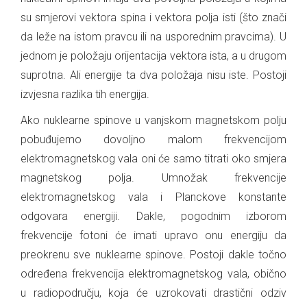
su smjerovi vektora spina i vektora polja isti (što znači
da leže na istom pravcu ili na usporednim pravcima). U
jednom je položaju orijentacija vektora ista, a u drugom
suprotna. Ali energije ta dva položaja nisu iste. Postoji
izvjesna razlika tih energija.
Ako nuklearne spinove u vanjskom magnetskom polju
pobuđujemo dovoljno malom frekvencijom
elektromagnetskog vala oni će samo titrati oko smjera
magnetskog polja. Umnožak frekvencije
elektromagnetskog vala i Planckove konstante
odgovara energiji. Dakle, pogodnim izborom
frekvencije fotoni će imati upravo onu energiju da
preokrenu sve nuklearne spinove. Postoji dakle točno
određena frekvencija elektromagnetskog vala, obično
u radiopodručju, koja će uzrokovati drastični odziv