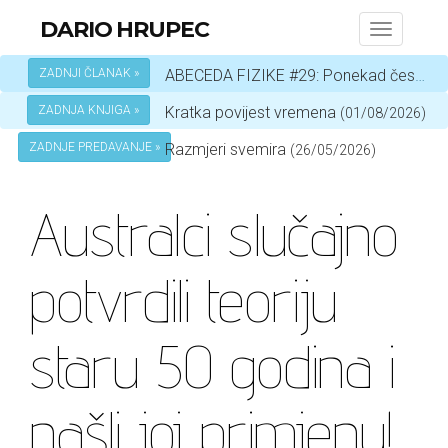
DARIO HRUPEC
Toggle
navigati
ZADNJI ČLANAK »
ABECEDA FIZIKE #29: Ponekad čestica, a ponekad val – ovisi o okolnostima
ZADNJA KNJIGA »
Kratka povijest vremena
(01/08/2026)
ZADNJE PREDAVANJE »
Razmjeri svemira
(26/05/2026)
Australci slučajno
potvrdili teoriju
staru 50 godina i
našli joj primjenu!