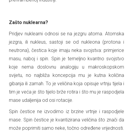
.
Zašto nuklearna?
Pridjev nuklearni odnosi se na jezgru atoma. Atomska
jezgra, ili nukleus, sastoji se od nukleona (protona i
neutrona), čestica koje imaju neka svojstva: primjerice
masu, naboj i spin. Spin je temeljno kvantno svojstvo
koje nema doslovnu analogiju u makroskopskom
svijetu, no najbliža koncepcija mu je kutna količina
gibanja ili zamah. To je veličina koja opisuje vrtnju tijela i
tim je veća je što tijelo brže rotira i što mu je raspodjela
mase udaljenija od osi rotacije.
Spin čestice ne izvodimo iz brzine vrtnje i raspodjele
mase. Spin čestice je kvantizirana veličina što znači da
može poprimiti samo neke, točno određene vrijednosti.