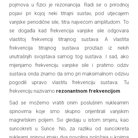
pojmova u fizici je rezonancija. Radi se o prirodnoj
pojavi pri kojoj neki titrajni sustav, pod utjecajem
vanjske periodične sile, titra najvećom amplitudom. To
se događa kad frekvencija vanjske sile odgovara
vlastitoj frekvenciji titrajnog sustava. A vlastita
frekvencija titrajnog sustava proizlazi iz nekih
unutrašnjih svojstava samog tog sustava. I sad, ako
mijenjamo frekvenciju vanjske sile i pratimo odziv
sustava onda znamo da smo pri maksimalnom odzivu
pogodili upravo vlastitu frekvenciju sustava. Tu
frekvenciju nazivamo
rezonantnom frekvencijom
.
Sad se možemo vratiti onim poslušnim nuklearnim
spinovima koje smo skupno orijentirali vanjskim
magnetskim poljem. Svi gledaju u istom smjeru, kao
suncokreti u Sunce. No, za razliku od suncokreta
nuklearni spinovi imaju dva povoljna položaja u kojima