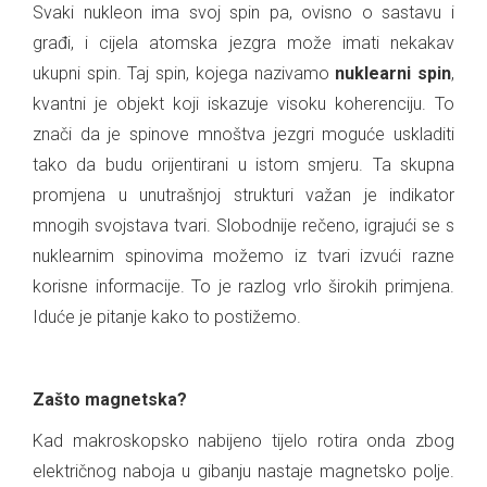
Svaki nukleon ima svoj spin pa, ovisno o sastavu i
građi, i cijela atomska jezgra može imati nekakav
ukupni spin. Taj spin, kojega nazivamo
nuklearni spin
,
kvantni je objekt koji iskazuje visoku koherenciju. To
znači da je spinove mnoštva jezgri moguće uskladiti
tako da budu orijentirani u istom smjeru. Ta skupna
promjena u unutrašnjoj strukturi važan je indikator
mnogih svojstava tvari. Slobodnije rečeno, igrajući se s
nuklearnim spinovima možemo iz tvari izvući razne
korisne informacije. To je razlog vrlo širokih primjena.
Iduće je pitanje kako to postižemo.
.
Zašto magnetska?
Kad makroskopsko nabijeno tijelo rotira onda zbog
električnog naboja u gibanju nastaje magnetsko polje.