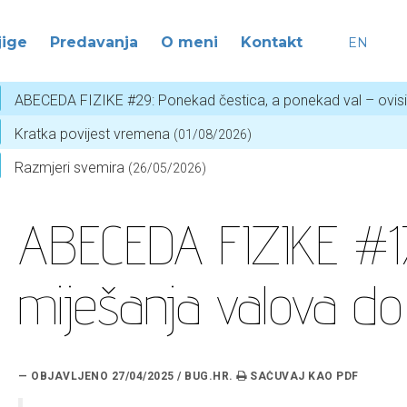
jige
Predavanja
O meni
Kontakt
EN
ABECEDA FIZIKE #29: Ponekad čestica, a ponekad val – ovis
Kratka povijest vremena
(01/08/2026)
Razmjeri svemira
(26/05/2026)
ABECEDA FIZIKE #1
miješanja valova do 
— OBJAVLJENO 27/04/2025 / BUG.HR.