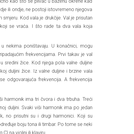
slično kao što se plivač u bazenu okrene kad
dje ili ondje, ne postoji istovremeno njegova
m smjeru. Kod vala je drukčije. Val je prisutan
 koji se vraća. I što rade ta dva vala koja
 u nekima poništavaju. U konačnici, mogu
ipadajućim frekvencijama. Prvi takav je val
 u sredini žice. Kod njega pola valne duljine
oj duljini žice. Iz valne duljine i brzine vala
e se odgovarajuća frekvencija. A frekvencija
iši harmonik ima tri čvora i dva trbuha. Treći
noj duljini. Svaki viši harmonik ima po jedan
, no prisutni su i drugi harmonici. Koji su
određuje boju tona ili timbar. Po tome se neki
) na violini ili klaviru.