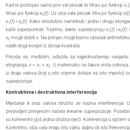
Kad bi postojao samo prvi val plovak bi titrao po funkciji
x
(
1
titrao po funkciji
x
(
t
). Uz oba vala plovak titra po funkciji
x
(
t
2
x
(
t
) i
x
(
t
). Kako istodobno nametnuti i jednu i drugu elonga
1
2
kaže superponirati. Tražimo, dakle,
superpoziciju
x
(
t
) i
x
(
t
).
1
2
x
mogli dobiti
x
. Na primjer, mogli bismo računati aritmetičku
2
vaditi drugi korijen iz zbroja kvadrata.
Priroda se, međutim, odlučila za najjednostavniju varijantu
elognacija,
x
=
x
+
x
. U matematici se takva vrsta odnosa 
1
2
iz dvaju valova (koji u isto vrijeme dolaze na isto mjesto) o
superpozicije
.
Kontruktivna i destruktivna interferencija
Miješanje ili sraz valova stručno se naziva
interferencija
. U
predvidjeti primjenom načela linearne superpozicije. Posebno 
su
koherentni
(još jedna stručna riječ). Koherencija u općem 
Konkretno, oba vala imaju istu valnu duljinu (ili istu frekvencij