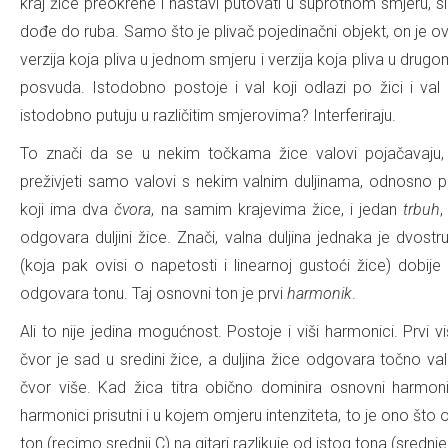
kraj žice preokrene i nastavi putovati u suprotnom smjeru, 
dođe do ruba. Samo što je plivač pojedinačni objekt, on je ov
verzija koja pliva u jednom smjeru i verzija koja pliva u drugo
posvuda. Istodobno postoje i val koji odlazi po žici i val
istodobno putuju u različitim smjerovima? Interferiraju.
To znači da se u nekim točkama žice valovi pojačavaju,
preživjeti samo valovi s nekim valnim duljinama, odnosno pr
koji ima dva
čvora
, na samim krajevima žice, i jedan
trbuh
,
odgovara duljini žice. Znači, valna duljina jednaka je dvostruk
(koja pak ovisi o napetosti i linearnoj gustoći žice) dobij
odgovara tonu. Taj osnovni ton je prvi
harmonik
.
Ali to nije jedina mogućnost. Postoje i viši harmonici. Prvi v
čvor je sad u sredini žice, a duljina žice odgovara točno val
čvor više. Kad žica titra obično dominira osnovni harmonik
harmonici prisutni i u kojem omjeru intenziteta, to je ono što 
ton (recimo srednji C) na gitari razlikuje od istog tona (srednjeg C