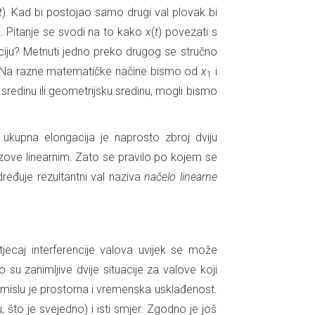
t
). Kad bi postojao samo drugi val plovak bi
). Pitanje se svodi na to kako
x
(
t
) povezati s
ciju? Metnuti jedno preko drugog se stručno
 Na razne matematičke načine bismo od
x
i
1
 sredinu ili geometrijsku sredinu, mogli bismo
: ukupna elongacija je naprosto zbroj dviju
zove linearnim. Zato se pravilo po kojem se
dređuje rezultantni val naziva
načelo linearne
tjecaj interferencije valova uvijek se može
su zanimljive dvije situacije za valove koji
smislu je prostorna i vremenska usklađenost.
u, što je svejedno) i isti smjer. Zgodno je još