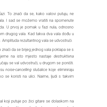
azi
. To znači da se, kako valovi putuju, ne
vala. I sad se možemo vratiti na spomenute
tuda. U prvoj je pomak u fazi nula, odnosno
gom drugog vala. Kad takva dva vala dođu u
a
. Amplituda rezultantnog vala se udvostruči.
to znači da se brijeg jednog vala poklapa se s
ijeme na isto mjesto nastaje
destruktivna
učaju se val udvostruči, u drugom se poništi.
s su
noise-cancelling
slušalice koje eliminiraju
o se koristi na ulici. Naime, ljudi s takvim
al koji putuje po žici gitare se dolaskom na