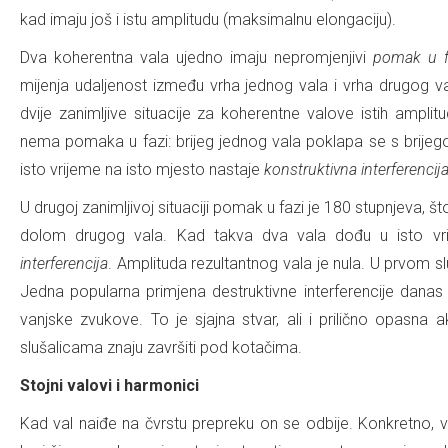
kad imaju još i istu amplitudu (maksimalnu elongaciju).
Dva koherentna vala ujedno imaju nepromjenjivi
pomak u f
mijenja udaljenost između vrha jednog vala i vrha drugog 
dvije zanimljive situacije za koherentne valove istih ampli
nema pomaka u fazi: brijeg jednog vala poklapa se s brije
isto vrijeme na isto mjesto nastaje
konstruktivna interferencij
U drugoj zanimljivoj situaciji pomak u fazi je 180 stupnjeva, š
dolom drugog vala. Kad takva dva vala dođu u isto vr
interferencija
. Amplituda rezultantnog vala je nula. U prvom sl
Jedna popularna primjena destruktivne interferencije dana
vanjske zvukove. To je sjajna stvar, ali i prilično opasna ak
slušalicama znaju završiti pod kotačima.
Stojni valovi i harmonici
Kad val naiđe na čvrstu prepreku on se odbije. Konkretno, v