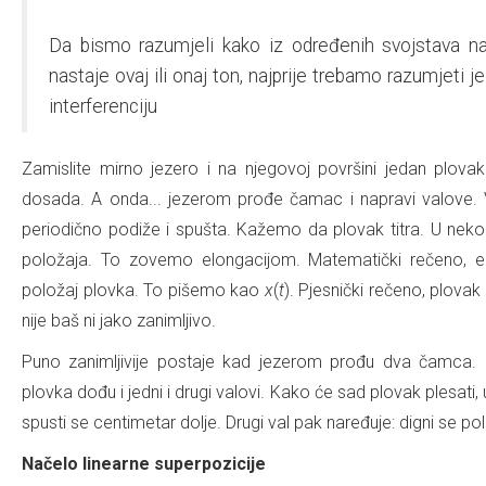
Da bismo razumjeli kako iz određenih svojstava nape
nastaje ovaj ili onaj ton, najprije trebamo razumjeti j
interferenciju
Zamislite mirno jezero i na njegovoj površini jedan plova
dosada. A onda... jezerom prođe čamac i napravi valove. 
periodično podiže i spušta. Kažemo da plovak titra. U nek
položaja. To zovemo elongacijom. Matematički rečeno, el
položaj plovka. To pišemo kao
x
(
t
). Pjesnički rečeno, plovak 
nije baš ni jako zanimljivo.
Puno zanimljivije postaje kad jezerom prođu dva čamca.
plovka dođu i jedni i drugi valovi. Kako će sad plovak plesati
spusti se centimetar dolje. Drugi val pak naređuje: digni se p
Načelo linearne superpozicije