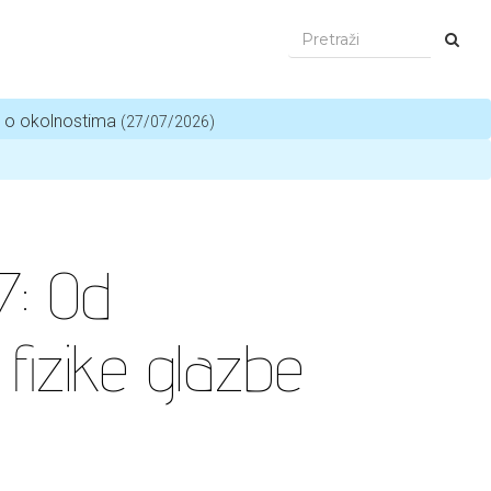
i o okolnostima
(27/07/2026)
7: Od
fizike glazbe