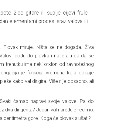
te žice gitare ili šuplje cijevi frule
edan elementarni proces: sraz valova ili
k. Plovak miruje. Ništa se ne događa. Živa
Valovi dođu do plovka i natjeraju ga da se
om trenutku ima neki otklon od ravnotežnog
ongacija je funkcija vremena koja opisuje
pleše kako val dirigira. Više nije dosadno, ali
 Svaki čamac napravi svoje valove. Pa do
, uz dva dirigenta? Jedan val naređuje recimo:
ola centimetra gore. Koga će plovak slušati?