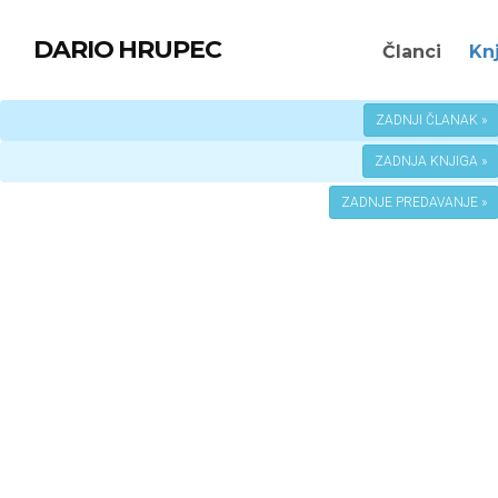
DARIO HRUPEC
Članci
Kn
ZADNJI ČLANAK »
ZADNJA KNJIGA »
ZADNJE PREDAVANJE »