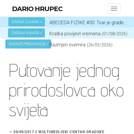
DARIO HRUPEC
Toggle
navigati
ZADNJI ČLANAK »
ABECEDA FIZIKE #30: Tvar je građena od atoma
ZADNJA KNJIGA »
Kratka povijest vremena
(01/08/2026)
ZADNJE PREDAVANJE »
Razmjeri svemira
(26/05/2026)
Putovanje jednog
prirodoslovca oko
svijeta
— 30/09/2017 // MULTIMEDIJSKI CENTAR GRADSKE