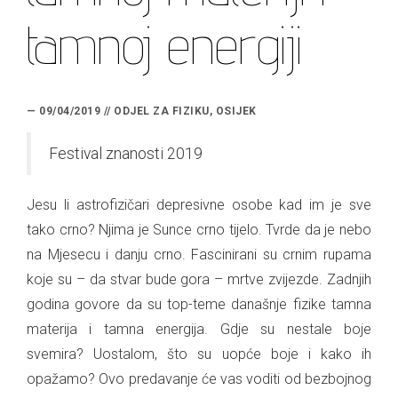
tamnoj energiji
— 09/04/2019 // ODJEL ZA FIZIKU, OSIJEK
Festival znanosti 2019
Jesu li astrofizičari depresivne osobe kad im je sve
tako crno? Njima je Sunce crno tijelo. Tvrde da je nebo
na Mjesecu i danju crno. Fascinirani su crnim rupama
koje su – da stvar bude gora – mrtve zvijezde. Zadnjih
godina govore da su top-teme današnje fizike tamna
materija i tamna energija. Gdje su nestale boje
svemira? Uostalom, što su uopće boje i kako ih
opažamo? Ovo predavanje će vas voditi od bezbojnog