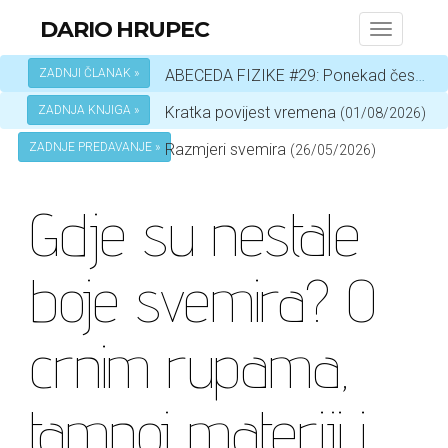
DARIO HRUPEC
Toggle
navigati
ZADNJI ČLANAK »
ABECEDA FIZIKE #29: Ponekad čestica, a ponekad val – ovisi o okolnostima
ZADNJA KNJIGA »
Kratka povijest vremena
(01/08/2026)
ZADNJE PREDAVANJE »
Razmjeri svemira
(26/05/2026)
Gdje su nestale
boje svemira? O
crnim rupama,
tamnoj materiji i