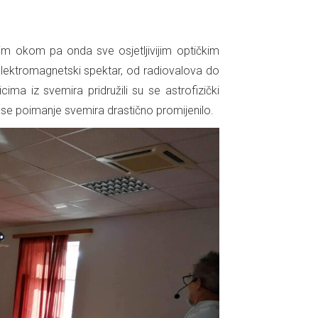
olim okom pa onda sve osjetljivijim optičkim
li elektromagnetski spektar, od radiovalova do
ima iz svemira pridružili su se astrofizički
še se poimanje svemira drastično promijenilo.