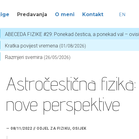
jige
Predavanja
O meni
Kontakt
EN
ABECEDA FIZIKE #29: Ponekad čestica, a ponekad val – ovis
Kratka povijest vremena
(01/08/2026)
Razmjeri svemira
(26/05/2026)
Astročestična fizika:
nove perspektive
— 08/11/2022 // ODJEL ZA FIZIKU, OSIJEK