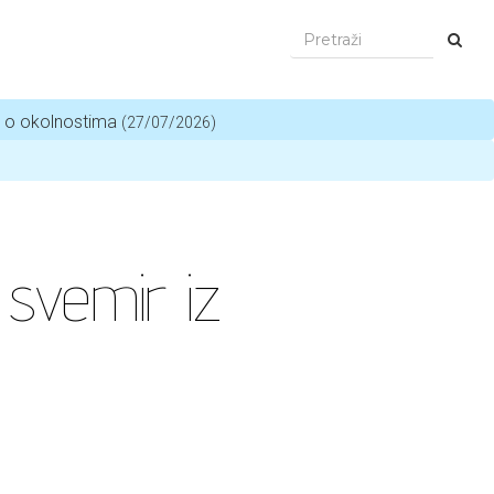
i o okolnostima
(27/07/2026)
 svemir iz