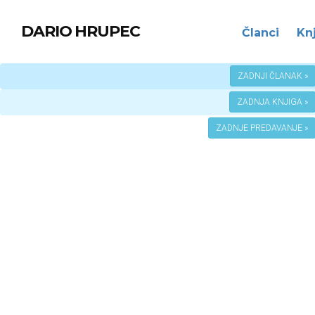
DARIO HRUPEC
Članci
Kn
ZADNJI ČLANAK »
ZADNJA KNJIGA »
ZADNJE PREDAVANJE »