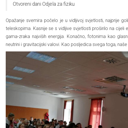
Otvoreni dani Odjela za fiziku
Opažanje svemira počelo je u vidljivoj svjetlosti, najprije g
teleskopima. Kasnije se s vidljive svjetlosti proširilo na cije
gama-zraka najviših energija. Konačno, fotonima kao glasnic
neutrini i gravitacijski valovi. Kao posljedica svega toga, na