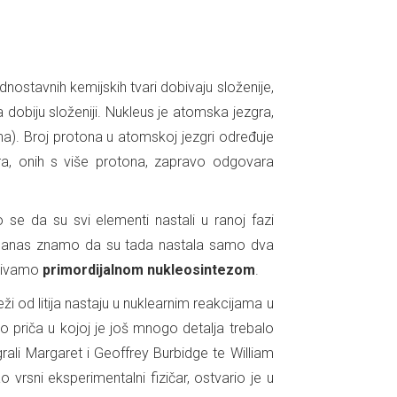
ostavnih kemijskih tvari dobivaju složenije,
 dobiju složeniji. Nukleus je atomska jezgra,
na). Broj protona u atomskoj jezgri određuje
ara, onih s više protona, zapravo odgovara
o se da su svi elementi nastali u ranoj fazi
. Danas znamo da su tada nastala samo dva
azivamo
primordijalnom nukleosintezom
.
i od litija nastaju u nuklearnim reakcijama u
to priča u kojoj je još mnogo detalja trebalo
igrali Margaret i Geoffrey Burbidge te William
vrsni eksperimentalni fizičar, ostvario je u