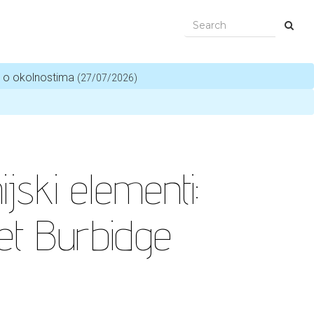
i o okolnostima
(27/07/2026)
jski elementi:
et Burbidge