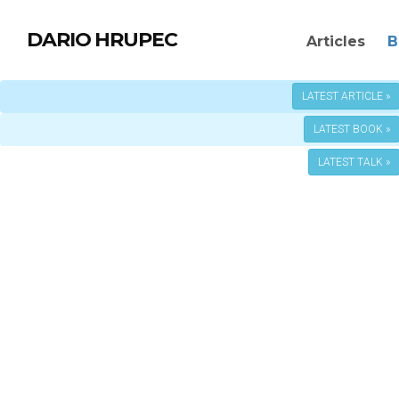
DARIO HRUPEC
Articles
B
LATEST ARTICLE »
LATEST BOOK »
LATEST TALK »