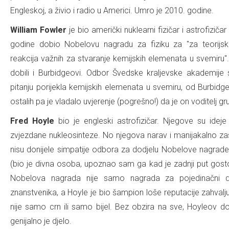
Engleskoj, a živio i radio u Americi. Umro je 2010. godine.
William Fowler
je bio američki nuklearni fizičar i astrofiziča
godine dobio Nobelovu nagradu za fiziku za "za teorijska
reakcija važnih za stvaranje kemijskih elemenata u svemiru".
dobili i Burbidgeovi. Odbor Švedske kraljevske akademije
pitanju porijekla kemijskih elemenata u svemiru, od Burbidgeo
ostalih pa je vladalo uvjerenje (pogrešno!) da je on voditelj gr
Fred Hoyle
bio je engleski astrofizičar. Njegove su idej
zvjezdane nukleosinteze. No njegova narav i manijakalno zas
nisu donijele simpatije odbora za dodjelu Nobelove nagrade
(bio je divna osoba, upoznao sam ga kad je zadnji put gost
Nobelova nagrada nije samo nagrada za pojedinačni do
znanstvenika, a Hoyle je bio šampion loše reputacije zahvaljuj
nije samo crn ili samo bijel. Bez obzira na sve, Hoyleov d
genijalno je djelo.