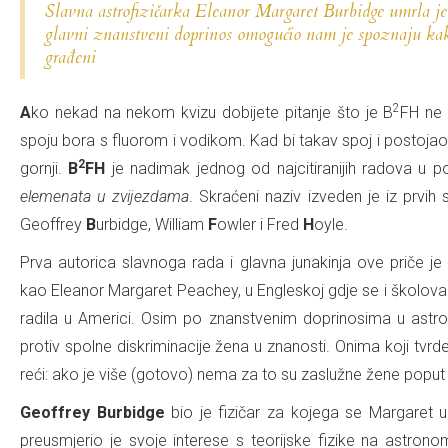
Slavna astrofizičarka Eleanor Margaret Burbidge umrla je 
glavni znanstveni doprinos omogućio nam je spoznaju kako
građeni
2
Ako nekad na nekom kvizu dobijete pitanje što je B
FH ne 
spoju bora s fluorom i vodikom. Kad bi takav spoj i postojao 
2
gornji.
B
FH
je nadimak jednog od najcitiranijih radova u povi
elemenata u zvijezdama
. Skraćeni naziv izveden je iz prvi
Geoffrey
B
urbidge, William
F
owler i Fred
H
oyle.
Prva autorica slavnoga rada i glavna junakinja ove priče j
kao Eleanor Margaret Peachey, u Engleskoj gdje se i školovala
radila u Americi. Osim po znanstvenim doprinosima u astron
protiv spolne diskriminacije žena u znanosti. Onima koji tv
reći: ako je više (gotovo) nema za to su zaslužne žene poput
Geoffrey Burbidge
bio je fizičar za kojega se Margaret 
preusmjerio je svoje interese s teorijske fizike na astrono