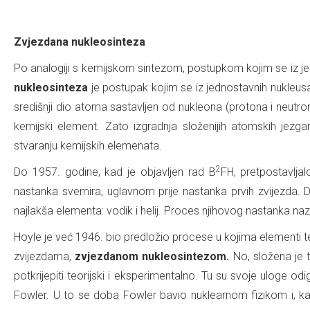
.
Zvjezdana nukleosinteza
Po analogiji s kemijskom sintezom, postupkom kojim se iz jedn
nukleosinteza
je postupak kojim se iz jednostavnih nukleusa
središnji dio atoma sastavljen od nukleona (protona i neutro
kemijski element. Zato izgradnja složenijih atomskih jezg
stvaranju kemijskih elemenata.
2
Do 1957. godine, kad je objavljen rad B
FH, pretpostavljal
nastanka svemira, uglavnom prije nastanka prvih zvijezda
najlakša elementa: vodik i helij. Proces njihovog nastanka n
Hoyle je već 1946. bio predložio procese u kojima elementi tež
zvijezdama,
zvjezdanom nukleosintezom.
No, složena je 
potkrijepiti teorijski i eksperimentalno. Tu su svoje uloge od
Fowler. U to se doba Fowler bavio nuklearnom fizikom i, kao 