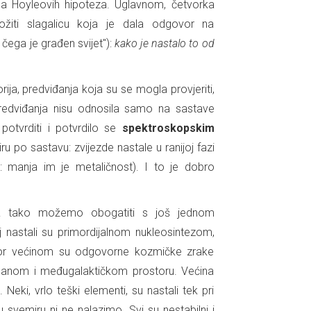
rda Hoyleovih hipoteza. Uglavnom, četvorka
ložiti slagalicu koja je dala odgovor na
 čega je građen svijet"):
kako je nastalo to od
ija, predviđanja koja su se mogla provjeriti,
predviđanja nisu odnosila samo na sastave
otvrditi i potvrdilo se
spektroskopskim
u po sastavu: zvijezde nastale u ranijoj fazi
: manja im je metaličnost). I to je dobro
a
tako možemo obogatiti s još jednom
j nastali su primordijalnom nukleosintezom,
 i bor većinom su odgovorne kozmičke zrake
zdanom i međugalaktičkom prostoru. Većina
eki, vrlo teški elementi, su nastali tek pri
svemiru ni ne nalazimo. Svi su nestabilni i