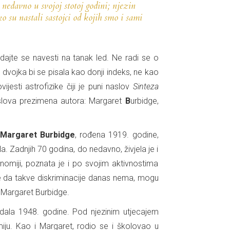
nedavno u svojoj stotoj godini; njezin
 su nastali sastojci od kojih smo i sami
dajte se navesti na tanak led. Ne radi se o
dvojka bi se pisala kao donji indeks, ne kao
jesti astrofizike čiji je puni naslov
Sinteza
h slova prezimena autora: Margaret
B
urbidge,
e
Margaret Burbidge
, rođena 1919. godine,
. Zadnjih 70 godina, do nedavno, živjela je i
omiji, poznata je i po svojim aktivnostima
rde da takve diskriminacije danas nema, mogu
 Margaret Burbidge.
udala 1948. godine. Pod njezinim utjecajem
miju. Kao i Margaret, rodio se i školovao u