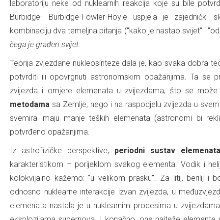
laboratoriju neke od nuklearnih reakcija koje su bile potv
Burbidge- Burbidge-Fowler-Hoyle uspjela je zajednički s
kombinaciju dva temeljna pitanja ("kako je nastao svijet" i "od
čega je građen svijet
.
Teorija zvjezdane nukleosinteze dala je, kao svaka dobra teor
potvrditi ili opovrgnuti astronomskim opažanjima. Ta se 
zvijezda i omjere elemenata u zvijezdama, što se može p
metodama
sa Zemlje, nego i na raspodjelu zvijezda u svemir
svemira imaju manje teških elemenata (astronomi bi rekli
potvrđeno opažanjima.
Iz astrofizičke perspektive,
periodni sustav elemenat
karakteristikom – porijeklom svakog elementa. Vodik i heli
kolokvijalno kažemo: "u velikom prasku". Za litij, berilij
odnosno nuklearne interakcije izvan zvijezda, u međuzvje
elemenata nastala je u nuklearnim procesima u zvijezdama. N
eksplozijama supernova. I konačno, one najteže elemente u 