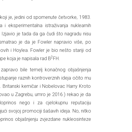
r koji je, jedini od spomenute četvorke, 1983.
 i eksperimentalna istraživanja nuklearnih
 Izjavio je tada da ga čudi što nagradu nisu
 smatrao je da je Fowler napravio više, po
vih i Hoylea. Fowler je bio nešto stariji od
2
upe koja je napisala rad B
FH.
e zapravo bile temelj konačnog objašnjenja
tupanje raznih kontroverznih ideja očito mu
. Britanski kemičar i Nobelovac Harry Kroto
ovao u Zagrebu, umro je 2016.) rekao je da
prinos nego i za cjelokupnu reputaciju
ući svojoj promociji šašavih ideja. No, nitko
oprinos objašnjenju zvjezdane nukleosinteze