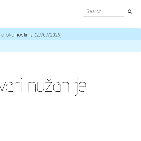
i o okolnostima
(27/07/2026)
vari nužan je