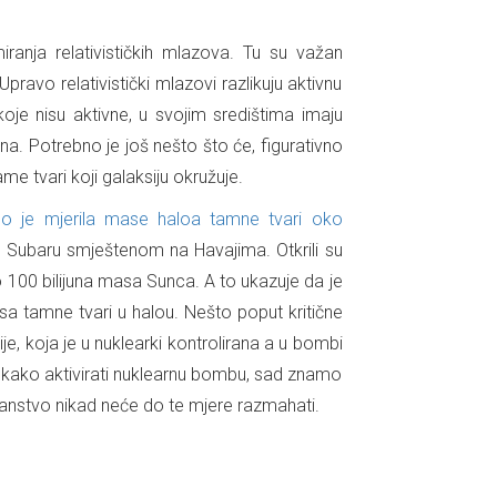
nja relativističkih mlazova. Tu su važan
ravo relativistički mlazovi razlikuju aktivnu
koje nisu aktivne, u svojim središtima imaju
a. Potrebno je još nešto što će, figurativno
e tvari koji galaksiju okružuje.
no je mjerila mase haloa tamne tvari oko
m Subaru smještenom na Havajima. Otkrili su
o 100 bilijuna masa Sunca. A to ukazuje da je
sa tamne tvari u halou. Nešto poput kritične
je, koja je u nuklearki kontrolirana a u bombi
o kako aktivirati nuklearnu bombu, sad znamo
ečanstvo nikad neće do te mjere razmahati.