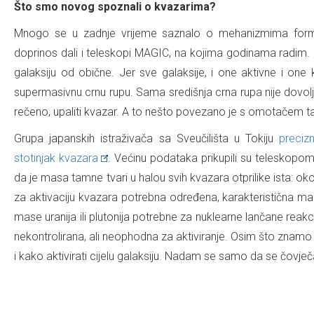
Što smo novog spoznali o kvazarima?
Mnogo se u zadnje vrijeme saznalo o mehanizmima formira
doprinos dali i teleskopi MAGIC, na kojima godinama radim. Up
galaksiju od obične. Jer sve galaksije, i one aktivne i one 
supermasivnu crnu rupu. Sama središnja crna rupa nije dovoljn
rečeno, upaliti kvazar. A to nešto povezano je s omotačem tam
Grupa japanskih istraživača sa Sveučilišta u Tokiju
preciz
stotinjak kvazara
. Većinu podataka prikupili su teleskopo
da je masa tamne tvari u halou svih kvazara otprilike ista: ok
za aktivaciju kvazara potrebna određena, karakteristična ma
mase uranija ili plutonija potrebne za nuklearne lančane reakci
nekontrolirana, ali neophodna za aktiviranje. Osim što znam
i kako aktivirati cijelu galaksiju. Nadam se samo da se čovj