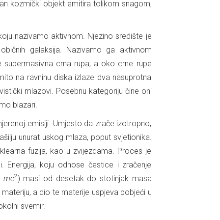
dan kozmički objekt emitira tolikom snagom,
koju nazivamo aktivnom. Njezino središte je
0 običnih galaksija. Nazivamo ga aktivnom
e supermasivna crna rupa, a oko crne rupe
omito na ravninu diska izlaze dva nasuprotna
vistički mlazovi. Posebnu kategoriju čine oni
emo blazari.
erenoj emisiji. Umjesto da zrače izotropno,
ašilju unurat uskog mlaza, poput svjetionika.
learna fuzija, kao u zvijezdama. Proces je
. Energija, koju odnose čestice i zračenje
2
u
mc
) masi od desetak do stotinjak masa
ateriju, a dio te materije uspjeva pobjeći u
okolni svemir.