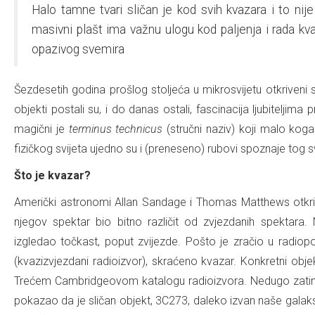
Halo tamne tvari sličan je kod svih kvazara i to nije
masivni plašt ima važnu ulogu kod paljenja i rada k
opazivog svemira
Šezdesetih godina prošlog stoljeća u mikrosvijetu otkriveni
objekti postali su, i do danas ostali, fascinacija ljubiteljima
magični je
terminus technicus
(stručni naziv) koji malo koga
fizičkog svijeta ujedno su i (preneseno) rubovi spoznaje tog sv
Što je kvazar?
Američki astronomi Allan Sandage i Thomas Matthews otkrili su
njegov spektar bio bitno različit od zvjezdanih spektara. 
izgledao točkast, poput zvijezde. Pošto je zračio u radiopo
(kvazizvjezdani radioizvor), skraćeno kvazar. Konkretni obje
Trećem Cambridgeovom katalogu radioizvora. Nedugo zati
pokazao da je sličan objekt, 3C273, daleko izvan naše gala