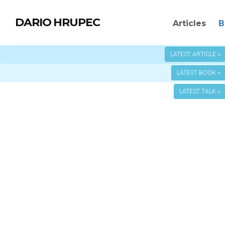
DARIO HRUPEC
Articles
B
LATEST ARTICLE »
LATEST BOOK »
LATEST TALK »