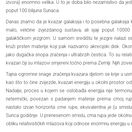
izvora) enormno velika. U to je doba bilo nezamislivo da je
poput 100 bilijuna Sunaca.
Danas znamo da je kvazar galaksija i to posebna galaksija 
malo, veličine zvjezdanog sustava, ali sjaji poput 1000
galaktičkom jezgrom. U samom središtu te jezgre nalazi s
kruži prsten materije koji pak nazivamo akrecijski disk. Ok
jako dugačka snopa zračenja i ultrabrzih čestica. To su relati
kvazari čiji su mlazovi smjereni točno prema Zemlji. Njih zov
Tajna ogromne snage zračenja kvazara djelom se krije u usmj
kao što to čine zvijezde, kvazari energiju u okolni prostor od
Nadalje, proces u kojem se oslobađa energija nije termonuk
netermički, povezan s padanjem materije prema crnoj rupi
nastalo izvan horizonta crne rupe, ekvivalentna je (u smisl
Sunca godišnje. U prenesenom smislu, crna rupa jede okolnu m
obliku relativističkih mlazova koji odnose enormnu energiju u 