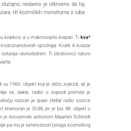
 slučajno; nedavno je otkriveno da taj
vazara, tih kozmičkih monstruma s ruba
 su
kvarkovi
, a u makrosvijetu
kvazari
. Ti
kva*
 prirodoznanstvenih spoznaja. Kvark ili kvazar
 ostavlja ravnodušnim. Ti (doslovno) rubovi
ijeta.
 1960. objekt koji je sličio zvijezdi, ali je
Nije se, dakle, radilo o zvijezdi premda je
dručju nazvan je quasi stellar radio source
kt imenovan je 3C48, jer je bio 48. objekt u
m je nizozemski astronom Maarten Schmidt
ksije pa mu je luminoznost (snaga kozmičkog