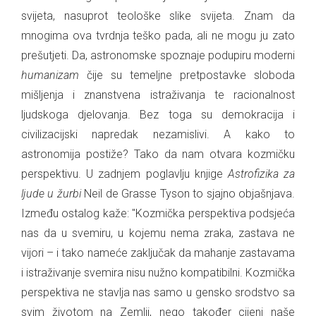
svijeta, nasuprot teološke slike svijeta. Znam da
mnogima ova tvrdnja teško pada, ali ne mogu ju zato
prešutjeti. Da, astronomske spoznaje podupiru moderni
humanizam
čije su temeljne pretpostavke sloboda
mišljenja i znanstvena istraživanja te racionalnost
ljudskoga djelovanja. Bez toga su demokracija i
civilizacijski napredak nezamislivi. A kako to
astronomija postiže? Tako da nam otvara kozmičku
perspektivu. U zadnjem poglavlju knjige
Astrofizika za
ljude u žurbi
Neil de Grasse Tyson to sjajno objašnjava.
Između ostalog kaže: "Kozmička perspektiva podsjeća
nas da u svemiru, u kojemu nema zraka, zastava ne
vijori – i tako nameće zaključak da mahanje zastavama
i istraživanje svemira nisu nužno kompatibilni. Kozmička
perspektiva ne stavlja nas samo u gensko srodstvo sa
svim životom na Zemlji, nego također cijeni naše