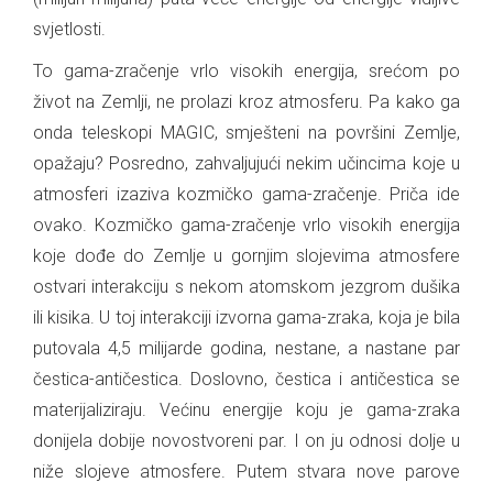
svjetlosti.
To gama-zračenje vrlo visokih energija, srećom po
život na Zemlji, ne prolazi kroz atmosferu. Pa kako ga
onda teleskopi MAGIC, smješteni na površini Zemlje,
opažaju? Posredno, zahvaljujući nekim učincima koje u
atmosferi izaziva kozmičko gama-zračenje. Priča ide
ovako. Kozmičko gama-zračenje vrlo visokih energija
koje dođe do Zemlje u gornjim slojevima atmosfere
ostvari interakciju s nekom atomskom jezgrom dušika
ili kisika. U toj interakciji izvorna gama-zraka, koja je bila
putovala 4,5 milijarde godina, nestane, a nastane par
čestica-antičestica. Doslovno, čestica i antičestica se
materijaliziraju. Većinu energije koju je gama-zraka
donijela dobije novostvoreni par. I on ju odnosi dolje u
niže slojeve atmosfere. Putem stvara nove parove