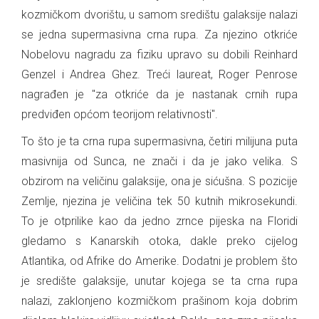
kozmičkom dvorištu, u samom središtu galaksije nalazi
se jedna supermasivna crna rupa. Za njezino otkriće
Nobelovu nagradu za fiziku upravo su dobili Reinhard
Genzel i Andrea Ghez. Treći laureat, Roger Penrose
nagrađen je "za otkriće da je nastanak crnih rupa
predviđen općom teorijom relativnosti".
To što je ta crna rupa supermasivna, četiri milijuna puta
masivnija od Sunca, ne znači i da je jako velika. S
obzirom na veličinu galaksije, ona je sićušna. S pozicije
Zemlje, njezina je veličina tek 50 kutnih mikrosekundi.
To je otprilike kao da jedno zrnce pijeska na Floridi
gledamo s Kanarskih otoka, dakle preko cijelog
Atlantika, od Afrike do Amerike. Dodatni je problem što
je središte galaksije, unutar kojega se ta crna rupa
nalazi, zaklonjeno kozmičkom prašinom koja dobrim