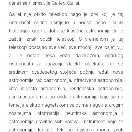
današnjem smislu je Galileo Galilei.
Galilei nije otkrio teleskop nego je prvi koji je taj
instrument ciljano usmjerio u noćno nebo. Idućih
tristotinjak godina doba je klasične astronomije čiji je
zaštitni znak optički teleskop. S vremenom je taj
teleskop postajao sve veći, sve moćniji, sve osjetljiviji,
ali je ostao neka vrsta dalekozora, optičkog
instrumenta za opažanje dalekih objekata. Tek se
sredinom dvadesetog stoljeća počinju rađati nove
astronomije: radioastronomija, infracrvena astronomija,
ultraljubičasta astronomija, rendgenska astronomija,
gama-astronomija pa onda i astronomije koje se ne
temelje elektromagnetskom valovima nego na drugim
nositeljima informacija: neutrinska astronomija i
astronomija gravitacijskih valova. Instrumenti koje te
astronomije koriste tek se uvjetno mogu zvati