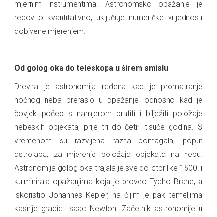
mjernim instrumentima. Astronomsko opažanje je
redovito kvantitativno, uključuje numeričke vrijednosti
dobivene mjerenjem.
.
Od golog oka do teleskopa u širem smislu
Drevna je astronomija rođena kad je promatranje
noćnog neba preraslo u opažanje, odnosno kad je
čovjek počeo s namjerom pratiti i bilježiti položaje
nebeskih objekata, prije tri do četiri tisuće godina. S
vremenom su razvijena razna pomagala, poput
astrolaba, za mjerenje položaja objekata na nebu.
Astronomija golog oka trajala je sve do otprilike 1600. i
kulminirala opažanjima koja je proveo Tycho Brahe, a
iskoristio Johannes Kepler, na čijim je pak temeljima
kasnije gradio Isaac Newton. Začetnik astronomije u