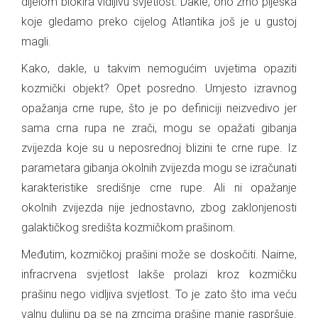
dijelom blokira vidljivu svjetlost. Dakle, ono zrno pijeska
koje gledamo preko cijelog Atlantika još je u gustoj
magli.
Kako, dakle, u takvim nemogućim uvjetima opaziti
kozmički objekt? Opet posredno. Umjesto izravnog
opažanja crne rupe, što je po definiciji neizvedivo jer
sama crna rupa ne zrači, mogu se opažati gibanja
zvijezda koje su u neposrednoj blizini te crne rupe. Iz
parametara gibanja okolnih zvijezda mogu se izračunati
karakteristike središnje crne rupe. Ali ni opažanje
okolnih zvijezda nije jednostavno, zbog zaklonjenosti
galaktičkog središta kozmičkom prašinom.
Međutim, kozmičkoj prašini može se doskočiti. Naime,
infracrvena svjetlost lakše prolazi kroz kozmičku
prašinu nego vidljiva svjetlost. To je zato što ima veću
valnu duljinu pa se na zrncima prašine manje raspršuje.