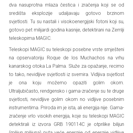
dva nasuprotna mlaza čestica i zračenja koji se od
središta eksplozije udaljavaju gotovo brzinom
svjetlosti. Tu su nastali i visokoenergijski fotoni koji su,
gotovo pet milijardi godina kasnije, detektirani na Zemlji
teleskopima MAGIC.
Teleskopi MAGIC su teleskopi posebne vrste smješteni
na opservatoriju Roque de los Muchachos na vrhu
kanarskog otoka La Palma. Služe za opažanje, recimo
to tako, nevidljive svjetlosti iz svemira. Vidljiva svjetlost
je ona koju možemo opaziti golim okom.
Ultraljubičasto, rendgensko i gama-zračenje su te druge
svjetlosti, nevidljive golim okom no vidljive posebnim
instrumentima. Priroda im je ista, ali energija nije. Gama-
zračenje vrlo visokih energija, koje su teleskopi MAGIC
detektirali iz izvora GRB 190114C je otprilike bilijun
(milijun milijuna) puta veće energije od energije vidljive