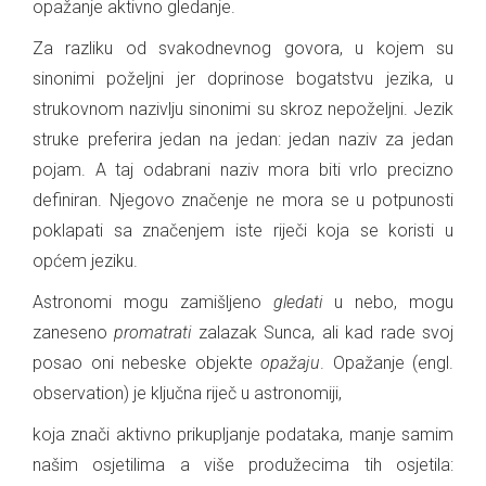
opažanje aktivno gledanje.
Za razliku od svakodnevnog govora, u kojem su
sinonimi poželjni jer doprinose bogatstvu jezika, u
strukovnom nazivlju sinonimi su skroz nepoželjni. Jezik
struke preferira jedan na jedan: jedan naziv za jedan
pojam. A taj odabrani naziv mora biti vrlo precizno
definiran. Njegovo značenje ne mora se u potpunosti
poklapati sa značenjem iste riječi koja se koristi u
općem jeziku.
Astronomi mogu zamišljeno
gledati
u nebo, mogu
zaneseno
promatrati
zalazak Sunca, ali kad rade svoj
posao oni nebeske objekte
opažaju
. Opažanje (engl.
observation) je ključna riječ u astronomiji,
koja znači aktivno prikupljanje podataka, manje samim
našim osjetilima a više produžecima tih osjetila: