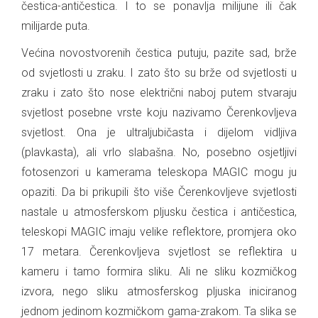
čestica-antičestica. I to se ponavlja milijune ili čak
milijarde puta.
Većina novostvorenih čestica putuju, pazite sad, brže
od svjetlosti u zraku. I zato što su brže od svjetlosti u
zraku i zato što nose električni naboj putem stvaraju
svjetlost posebne vrste koju nazivamo Čerenkovljeva
svjetlost. Ona je ultraljubičasta i dijelom vidljiva
(plavkasta), ali vrlo slabašna. No, posebno osjetljivi
fotosenzori u kamerama teleskopa MAGIC mogu ju
opaziti. Da bi prikupili što više Čerenkovljeve svjetlosti
nastale u atmosferskom pljusku čestica i antičestica,
teleskopi MAGIC imaju velike reflektore, promjera oko
17 metara. Čerenkovljeva svjetlost se reflektira u
kameru i tamo formira sliku. Ali ne sliku kozmičkog
izvora, nego sliku atmosferskog pljuska iniciranog
jednom jedinom kozmičkom gama-zrakom. Ta slika se