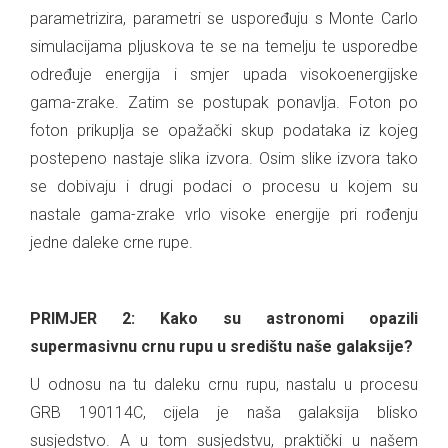
parametrizira, parametri se uspoređuju s Monte Carlo
simulacijama pljuskova te se na temelju te usporedbe
određuje energija i smjer upada visokoenergijske
gama-zrake. Zatim se postupak ponavlja. Foton po
foton prikuplja se opažački skup podataka iz kojeg
postepeno nastaje slika izvora. Osim slike izvora tako
se dobivaju i drugi podaci o procesu u kojem su
nastale gama-zrake vrlo visoke energije pri rođenju
jedne daleke crne rupe.
.
PRIMJER 2: Kako su astronomi opazili
supermasivnu crnu rupu u središtu naše galaksije?
U odnosu na tu daleku crnu rupu, nastalu u procesu
GRB 190114C, cijela je naša galaksija blisko
susjedstvo. A u tom susjedstvu, praktički u našem