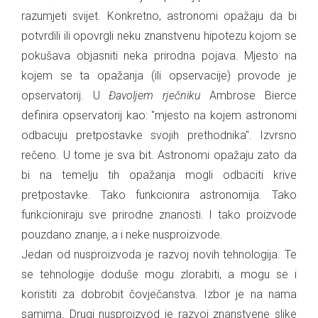
razumjeti svijet. Konkretno, astronomi opažaju da bi
potvrdili ili opovrgli neku znanstvenu hipotezu kojom se
pokušava objasniti neka prirodna pojava. Mjesto na
kojem se ta opažanja (ili opservacije) provode je
opservatorij. U
Đavoljem rječniku
Ambrose Bierce
definira opservatorij kao: "mjesto na kojem astronomi
odbacuju pretpostavke svojih prethodnika". Izvrsno
rečeno. U tome je sva bit. Astronomi opažaju zato da
bi na temelju tih opažanja mogli odbaciti krive
pretpostavke. Tako funkcionira astronomija. Tako
funkcioniraju sve prirodne znanosti. I tako proizvode
pouzdano znanje, a i neke nusproizvode.
Jedan od nusproizvoda je razvoj novih tehnologija. Te
se tehnologije doduše mogu zlorabiti, a mogu se i
koristiti za dobrobit čovječanstva. Izbor je na nama
samima. Drugi nusproizvod je razvoj znanstvene slike