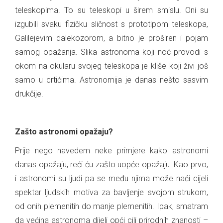
teleskopima. To su teleskopi u širem smislu. Oni su
izgubili svaku fizičku sličnost s prototipom teleskopa,
Galilejevim dalekozorom, a bitno je proširen i pojam
samog opažanja. Slika astronoma koji noć provodi s
okom na okularu svojeg teleskopa je kliše koji živi još
samo u crtićima. Astronomija je danas nešto sasvim
drukčije.
.
Zašto astronomi opažaju?
Prije nego navedem neke primjere kako astronomi
danas opažaju, reći ću zašto uopće opažaju. Kao prvo,
i astronomi su ljudi pa se među njima može naći cijeli
spektar ljudskih motiva za bavljenje svojom strukom,
od onih plemenitih do manje plemenitih. Ipak, smatram
da većina astronoma dijeli opći cilj prirodnih znanosti –