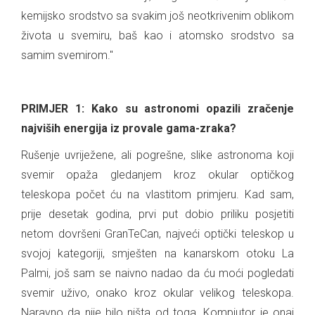
kemijsko srodstvo sa svakim još neotkrivenim oblikom
života u svemiru, baš kao i atomsko srodstvo sa
samim svemirom."
.
PRIMJER 1: Kako su astronomi opazili zračenje
najviših energija iz provale gama-zraka?
Rušenje uvriježene, ali pogrešne, slike astronoma koji
svemir opaža gledanjem kroz okular optičkog
teleskopa počet ću na vlastitom primjeru. Kad sam,
prije desetak godina, prvi put dobio priliku posjetiti
netom dovršeni GranTeCan, najveći optički teleskop u
svojoj kategoriji, smješten na kanarskom otoku La
Palmi, još sam se naivno nadao da ću moći pogledati
svemir uživo, onako kroz okular velikog teleskopa.
Naravno da nije bilo ništa od toga. Kompjutor je onaj