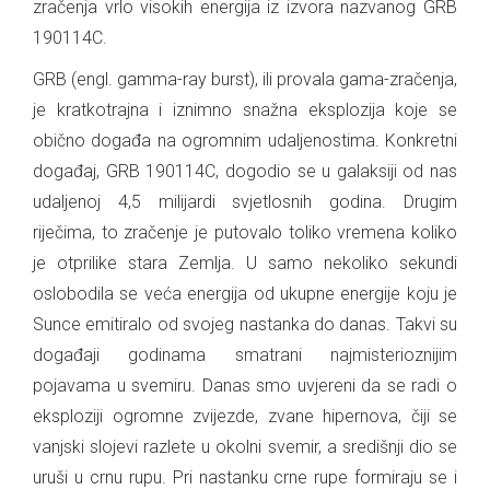
zračenja vrlo visokih energija iz izvora nazvanog GRB
190114C.
GRB (engl. gamma-ray burst), ili provala gama-zračenja,
je kratkotrajna i iznimno snažna eksplozija koje se
obično događa na ogromnim udaljenostima. Konkretni
događaj, GRB 190114C, dogodio se u galaksiji od nas
udaljenoj 4,5 milijardi svjetlosnih godina. Drugim
riječima, to zračenje je putovalo toliko vremena koliko
je otprilike stara Zemlja. U samo nekoliko sekundi
oslobodila se veća energija od ukupne energije koju je
Sunce emitiralo od svojeg nastanka do danas. Takvi su
događaji godinama smatrani najmisterioznijim
pojavama u svemiru. Danas smo uvjereni da se radi o
eksploziji ogromne zvijezde, zvane hipernova, čiji se
vanjski slojevi razlete u okolni svemir, a središnji dio se
uruši u crnu rupu. Pri nastanku crne rupe formiraju se i