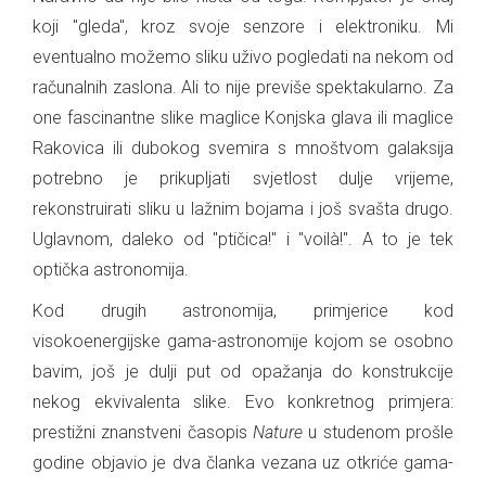
koji "gleda", kroz svoje senzore i elektroniku. Mi
eventualno možemo sliku uživo pogledati na nekom od
računalnih zaslona. Ali to nije previše spektakularno. Za
one fascinantne slike maglice Konjska glava ili maglice
Rakovica ili dubokog svemira s mnoštvom galaksija
potrebno je prikupljati svjetlost dulje vrijeme,
rekonstruirati sliku u lažnim bojama i još svašta drugo.
Uglavnom, daleko od "ptičica!" i "voilà!". A to je tek
optička astronomija.
Kod drugih astronomija, primjerice kod
visokoenergijske gama-astronomije kojom se osobno
bavim, još je dulji put od opažanja do konstrukcije
nekog ekvivalenta slike. Evo konkretnog primjera:
prestižni znanstveni časopis
Nature
u studenom prošle
godine objavio je dva članka vezana uz otkriće gama-