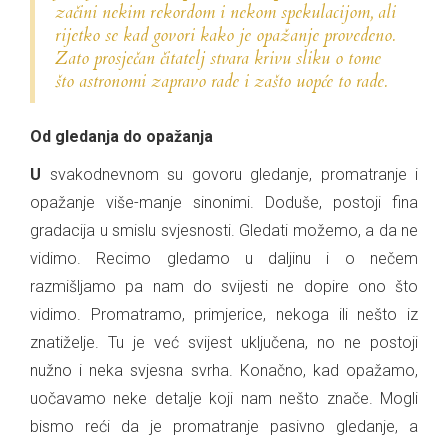
začini nekim rekordom i nekom spekulacijom, ali
rijetko se kad govori
kako
je opažanje provedeno.
Zato prosječan čitatelj stvara krivu sliku o tome
što astronomi zapravo rade i
zašto
uopće to rade.
Od gledanja do opažanja
U svakodnevnom su govoru gledanje, promatranje i
opažanje više-manje sinonimi. Doduše, postoji fina
gradacija u smislu svjesnosti. Gledati možemo, a da ne
vidimo. Recimo gledamo u daljinu i o nečem
razmišljamo pa nam do svijesti ne dopire ono što
vidimo. Promatramo, primjerice, nekoga ili nešto iz
znatiželje. Tu je već svijest uključena, no ne postoji
nužno i neka svjesna svrha. Konačno, kad opažamo,
uočavamo neke detalje koji nam nešto znače. Mogli
bismo reći da je promatranje pasivno gledanje, a