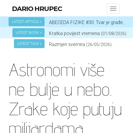
DARIO HRUPEC
Toggle
navigati
LATEST ARTICLE »
ABECEDA FIZIKE #30: Tvar je građena od atoma
LATEST BOOK »
Kratka povijest vremena
(01/08/2026)
LATEST TALK »
Razmjeri svemira
(26/05/2026)
Astronomi više
ne bulje u nebo.
Zrake koje putuju
milijardama