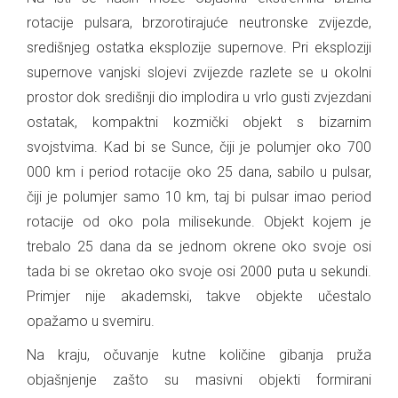
rotacije pulsara, brzorotirajuće neutronske zvijezde,
središnjeg ostatka eksplozije supernove. Pri eksploziji
supernove vanjski slojevi zvijezde razlete se u okolni
prostor dok središnji dio implodira u vrlo gusti zvjezdani
ostatak, kompaktni kozmički objekt s bizarnim
svojstvima. Kad bi se Sunce, čiji je polumjer oko 700
000 km i period rotacije oko 25 dana, sabilo u pulsar,
čiji je polumjer samo 10 km, taj bi pulsar imao period
rotacije od oko pola milisekunde. Objekt kojem je
trebalo 25 dana da se jednom okrene oko svoje osi
tada bi se okretao oko svoje osi 2000 puta u sekundi.
Primjer nije akademski, takve objekte učestalo
opažamo u svemiru.
Na kraju, očuvanje kutne količine gibanja pruža
objašnjenje zašto su masivni objekti formirani