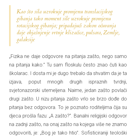
Kao što sila uzrokuje promjenu translacijskog
gibanja tako moment sile uzrokuje promjenu
rotacijskog gibanja; pripadajući zakon očuvanja
daje objašnjenje vrtnje klizačice, pulsara, Zemlje,
galaksije
„Fizika ne daje odgovore na pitanja zašto, nego samo
na pitanja kako.” Tu sam floskulu često znao čuti kao
školarac. I dosta mi je dugo trebalo da shvatim da je ta
izjava, poput mnogih drugih ispraznih tvrdnji,
svjetonazorski utemeljena. Naime, jedan zašto povlači
drugi zašto. U nizu pitanja zašto vrlo se brzo dođe do
pitanja bez odgovora. To je poznato roditeljima čija su
djeca prošla fazu: „A zašto?”. Banalni religijski odgovor
na zadnji zašto, na onaj zašto na kojega više ne znamo
odgovoriti, je: „Bog je tako htio”. Sofisticiraniji teološki