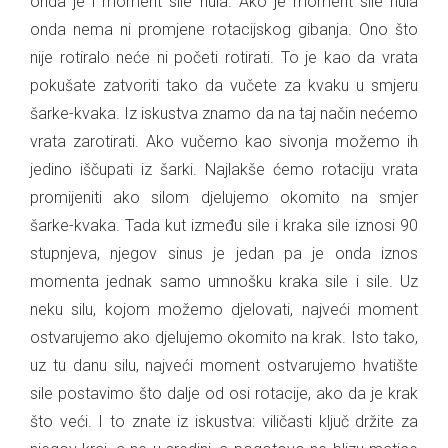
onda je i moment sile nula. Ako je moment sile nula
onda nema ni promjene rotacijskog gibanja. Ono što
nije rotiralo neće ni početi rotirati. To je kao da vrata
pokušate zatvoriti tako da vučete za kvaku u smjeru
šarke-kvaka. Iz iskustva znamo da na taj način nećemo
vrata zarotirati. Ako vučemo kao sivonja možemo ih
jedino iščupati iz šarki. Najlakše ćemo rotaciju vrata
promijeniti ako silom djelujemo okomito na smjer
šarke-kvaka. Tada kut između sile i kraka sile iznosi 90
stupnjeva, njegov sinus je jedan pa je onda iznos
momenta jednak samo umnošku kraka sile i sile. Uz
neku silu, kojom možemo djelovati, najveći moment
ostvarujemo ako djelujemo okomito na krak. Isto tako,
uz tu danu silu, najveći moment ostvarujemo hvatište
sile postavimo što dalje od osi rotacije, ako da je krak
što veći. I to znate iz iskustva: viličasti ključ držite za