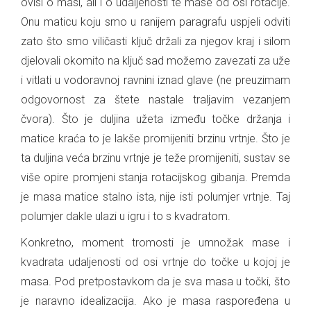
ovisi o masi, ali i o udaljenosti te mase od osi rotacije.
Onu maticu koju smo u ranijem paragrafu uspjeli odviti
zato što smo viličasti ključ držali za njegov kraj i silom
djelovali okomito na ključ sad možemo zavezati za uže
i vitlati u vodoravnoj ravnini iznad glave (ne preuzimam
odgovornost za štete nastale traljavim vezanjem
čvora). Što je duljina užeta između točke držanja i
matice kraća to je lakše promijeniti brzinu vrtnje. Što je
ta duljina veća brzinu vrtnje je teže promijeniti, sustav se
više opire promjeni stanja rotacijskog gibanja. Premda
je masa matice stalno ista, nije isti polumjer vrtnje. Taj
polumjer dakle ulazi u igru i to s kvadratom.
Konkretno, moment tromosti je umnožak mase i
kvadrata udaljenosti od osi vrtnje do točke u kojoj je
masa. Pod pretpostavkom da je sva masa u točki, što
je naravno idealizacija. Ako je masa raspoređena u