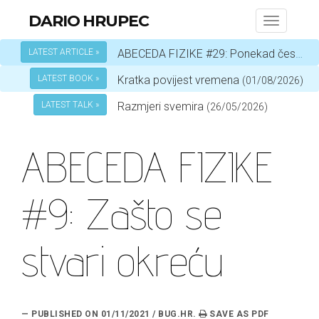
DARIO HRUPEC
Toggle
navigati
LATEST ARTICLE »
ABECEDA FIZIKE #29: Ponekad čestica, a ponekad val – ovisi o okolnostima
LATEST BOOK »
Kratka povijest vremena
(01/08/2026)
LATEST TALK »
Razmjeri svemira
(26/05/2026)
ABECEDA FIZIKE
#9: Zašto se
stvari okreću
— PUBLISHED ON 01/11/2021 / BUG.HR.