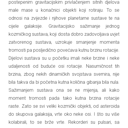
postepenim gravitacijskim privlačenjem sitnih djelova
male mase u konačnici objekti koji rotiraju. To se
odnosi na zvijezde i njihove planetarne sustave te na
cijele galaksije. Gravitacijsko sažimanje jednog
kozmičkog sustava, koji dosta dobro zadovoljava uvjet
zatvorenog sustava, uzrokuje smanjenje momenta
tromosti pa posljedično povećava kutnu brzinu rotacije.
Dijelovi sustava su u početku imali neke brzine i neke
udaljenosti od buduće osi rotacije. Nasumičnost tih
brzina, zbog nekih dinamičkih svojstava svemira, nije
bila takva da bi početna kutna količina gibanja bila nula.
Sažimanjem sustava ona se ne mijenja, ali kako
moment tromosti pada tako kutna brzina rotacije
raste. Zato se svi veliki kozmički objekti, od asteroida
do skupova galaksija, vrte oko neke osi. I što su više
kolabirali, to se brže vrte. Rekorderi su pulsari, sa