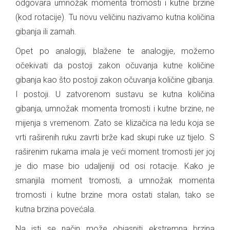
odgovara umnožak momenta tromosti i kutne brzine
(kod rotacije). Tu novu veličinu nazivamo kutna količina
gibanja ili zamah.
Opet po analogiji, blažene te analogije, možemo
očekivati da postoji zakon očuvanja kutne količine
gibanja kao što postoji zakon očuvanja količine gibanja.
I postoji. U zatvorenom sustavu se kutna količina
gibanja, umnožak momenta tromosti i kutne brzine, ne
mijenja s vremenom. Zato se klizačica na ledu koja se
vrti raširenih ruku zavrti brže kad skupi ruke uz tijelo. S
raširenim rukama imala je veći moment tromosti jer joj
je dio mase bio udaljeniji od osi rotacije. Kako je
smanjila moment tromosti, a umnožak momenta
tromosti i kutne brzine mora ostati stalan, tako se
kutna brzina povećala.
Na isti se način može objasniti ekstremna brzina