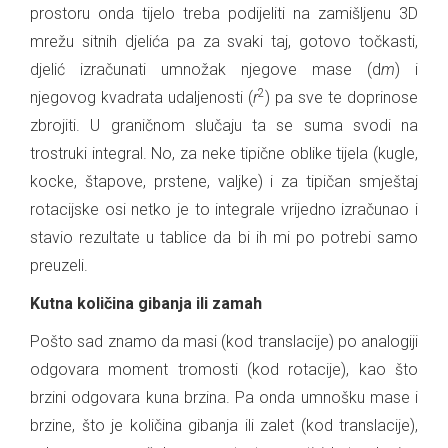
prostoru onda tijelo treba podijeliti na zamišljenu 3D
mrežu sitnih djelića pa za svaki taj, gotovo točkasti,
djelić izračunati umnožak njegove mase (d
m
) i
2
njegovog kvadrata udaljenosti (
r
) pa sve te doprinose
zbrojiti. U graničnom slučaju ta se suma svodi na
trostruki integral. No, za neke tipične oblike tijela (kugle,
kocke, štapove, prstene, valjke) i za tipičan smještaj
rotacijske osi netko je to integrale vrijedno izračunao i
stavio rezultate u tablice da bi ih mi po potrebi samo
preuzeli.
Kutna količina gibanja ili zamah
Pošto sad znamo da masi (kod translacije) po analogiji
odgovara moment tromosti (kod rotacije), kao što
brzini odgovara kuna brzina. Pa onda umnošku mase i
brzine, što je količina gibanja ili zalet (kod translacije),