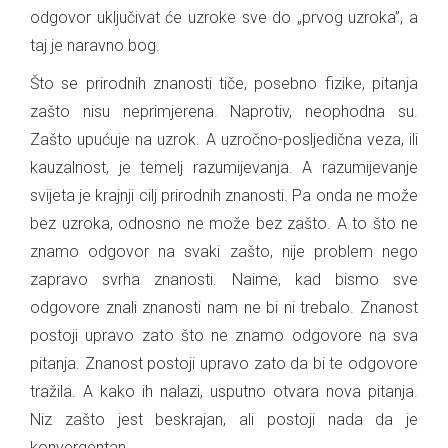
odgovor uključivat će uzroke sve do „prvog uzroka”, a
taj je naravno bog.
Što se prirodnih znanosti tiče, posebno fizike, pitanja
zašto nisu neprimjerena. Naprotiv, neophodna su.
Zašto upućuje na uzrok. A uzročno-posljedična veza, ili
kauzalnost, je temelj razumijevanja. A razumijevanje
svijeta je krajnji cilj prirodnih znanosti. Pa onda ne može
bez uzroka, odnosno ne može bez zašto. A to što ne
znamo odgovor na svaki zašto, nije problem nego
zapravo svrha znanosti. Naime, kad bismo sve
odgovore znali znanosti nam ne bi ni trebalo. Znanost
postoji upravo zato što ne znamo odgovore na sva
pitanja. Znanost postoji upravo zato da bi te odgovore
tražila. A kako ih nalazi, usputno otvara nova pitanja.
Niz zašto jest beskrajan, ali postoji nada da je
konvergentan.